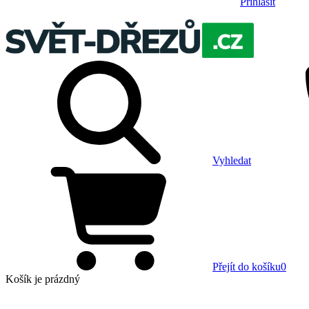
Přihlásit
Vyhledat
Přejít do košíku
0
Košík
je prázdný