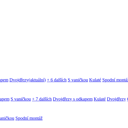
kapem
Dvojdřezy
(aktuální)
+ 6 dalších
S vaničkou
Kulaté
Spodní montá
kapem
S vaničkou
+ 7 dalších
Dvojdřezy s odkapem
Kulaté
Dvojdřezy
aničkou
Spodní montáž