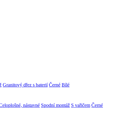
ž
Granitový dřez s baterií
Černé
Bílé
Celoplošné, nástavné
Spodní montáž
S vařičem
Černé