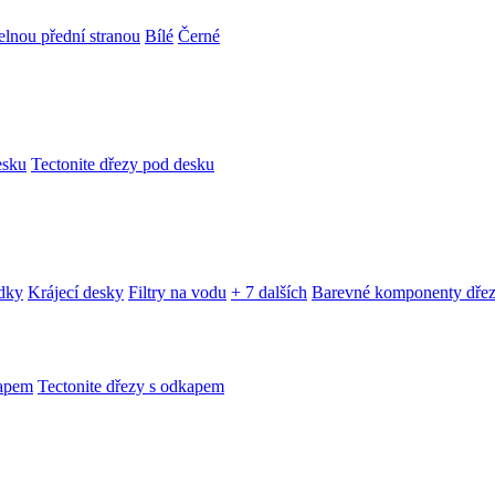
telnou přední stranou
Bílé
Černé
esku
Tectonite dřezy pod desku
edky
Krájecí desky
Filtry na vodu
+ 7 dalších
Barevné komponenty dře
kapem
Tectonite dřezy s odkapem