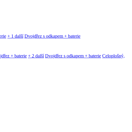
erie
+ 1 další
Dvojdřez s odkapem + baterie
dřez + baterie
+ 2 další
Dvojdřez s odkapem + baterie
Celoplošný,