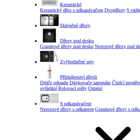
Keramické
Keramický dřez s odkapávačem
Dvojdřezy
S vidi
Skleněné dřezy
Dřezy pod desku
Granitové dřezy pod desku
Nerezové dřezy pod d
Zvýhodněné sety
Příslušenství dřezů
Drtiče odpadu
Dávkovače saponátu
Čistící prostř
ovládání
Rolovací rošty
Ostatní
S odkapávačem
Nerezové dřezy s odkapem
Granitové dřezy s od