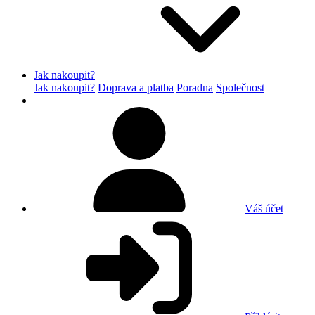
Jak nakoupit?
Jak nakoupit?
Doprava a platba
Poradna
Společnost
Váš účet