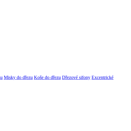
zu
Misky do dřezu
Koše do dřezu
Dřezové sifony
Excentrické