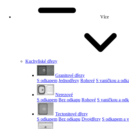
Více
Kuchyňské dřezy
Granitové dřezy
S odkapem
Jednodřezy
Rohové
S vaničkou a od
Nerezové
S odkapem
Bez odkapu
Rohové
S vaničkou a od
Tectonitové dřezy
S odkapem
Bez odkapu
Dvojdřezy
S odkapem a v