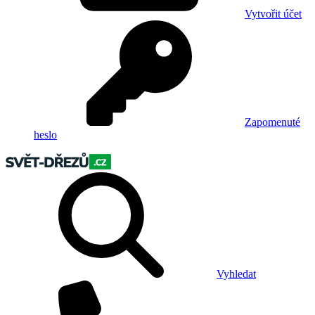
Vytvořit účet
Zapomenuté
heslo
Vyhledat