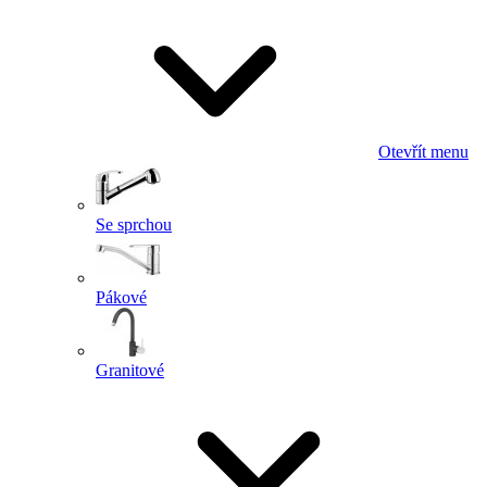
Otevřít menu
Se sprchou
Pákové
Granitové