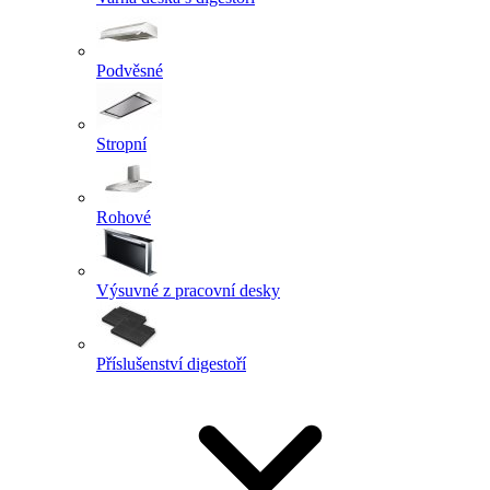
Podvěsné
Stropní
Rohové
Výsuvné z pracovní desky
Příslušenství digestoří