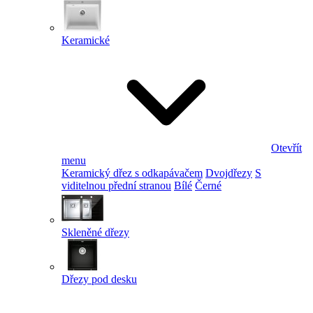
Keramické
Otevřít
menu
Keramický dřez s odkapávačem
Dvojdřezy
S
viditelnou přední stranou
Bílé
Černé
Skleněné dřezy
Dřezy pod desku