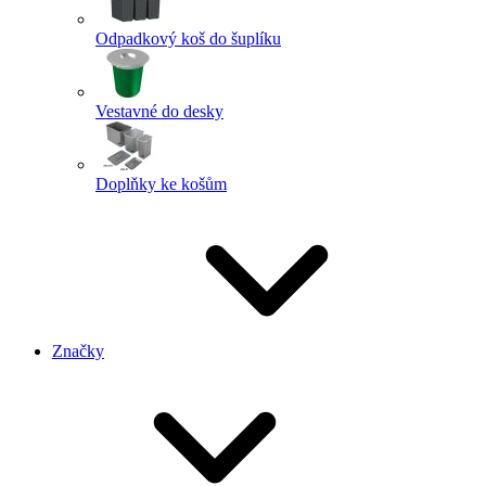
Odpadkový koš do šuplíku
Vestavné do desky
Doplňky ke košům
Značky