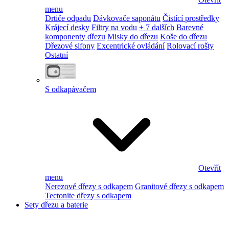
menu
Drtiče odpadu
Dávkovače saponátu
Čistící prostředky
Krájecí desky
Filtry na vodu
+ 7 dalších
Barevné
komponenty dřezu
Misky do dřezu
Koše do dřezu
Dřezové sifony
Excentrické ovládání
Rolovací rošty
Ostatní
S odkapávačem
Otevřít
menu
Nerezové dřezy s odkapem
Granitové dřezy s odkapem
Tectonite dřezy s odkapem
Sety dřezu a baterie