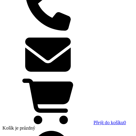
Přejít do košíku
0
Košík
je prázdný