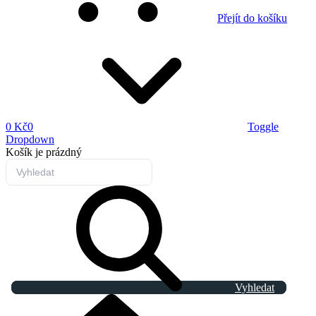
Přejít do košíku
0 Kč
0
Toggle
Dropdown
Košík
je prázdný
Vyhledat