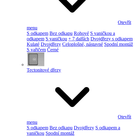
Otevřít
menu
S odkapem
Bez odkapu
Rohové
S vaničkou a
odkapem
S vaničkou
+ 7 dalších
Dvojdřezy s odkapem
Kulaté
Dvojdřezy
Celoplošné, nástavné
Spodní montáž
S vařičem
Černé
Tectonitové dřezy
Otevřít
menu
S odkapem
Bez odkapu
Dvojdřezy
S odkapem a
vaničkou
Spodní montáž