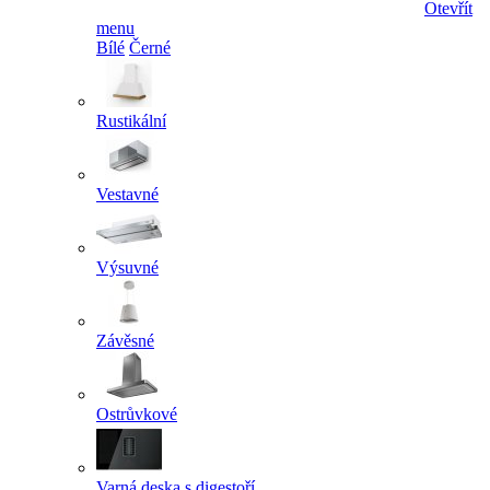
Otevřít
menu
Bílé
Černé
Rustikální
Vestavné
Výsuvné
Závěsné
Ostrůvkové
Varná deska s digestoří