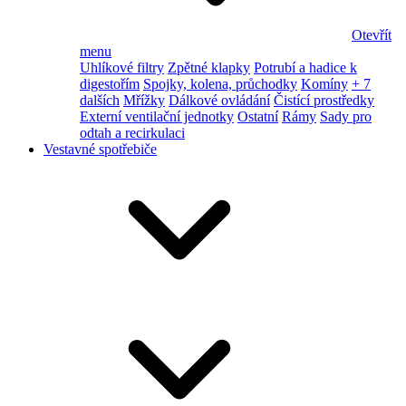
Otevřít
menu
Uhlíkové filtry
Zpětné klapky
Potrubí a hadice k
digestořím
Spojky, kolena, průchodky
Komíny
+ 7
dalších
Mřížky
Dálkové ovládání
Čistící prostředky
Externí ventilační jednotky
Ostatní
Rámy
Sady pro
odtah a recirkulaci
Vestavné spotřebiče