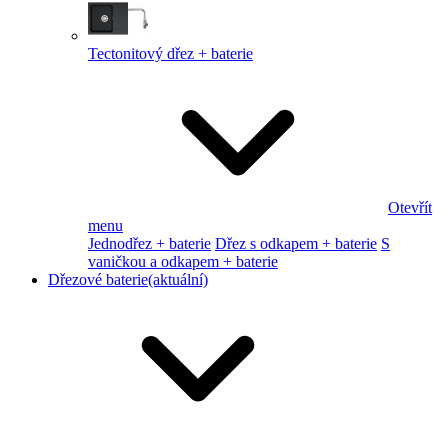
Tectonitový dřez + baterie
Otevřít
menu
Jednodřez + baterie
Dřez s odkapem + baterie
S
vaničkou a odkapem + baterie
Dřezové baterie
(aktuální)