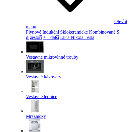
Otevřít
menu
Plynové
Indukční
Sklokeramické
Kombinované
S
digestoří
+ 1 další
Elica Nikola Tesla
Vestavné mikrovlnné trouby
Vestavné kávovary
Vestavné lednice
Mrazničky