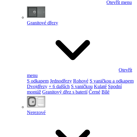
Otevřít menu
Granitové dřezy
Otevřít
menu
S odkapem
Jednodřezy
Rohové
S vaničkou a odkapem
Dvojdřezy
+ 6 dalších
S vaničkou
Kulaté
Spodní
montáž
Granitový dřez s baterií
Černé
Bílé
Nerezové