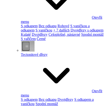
Otevřít
menu
S odkapem
Bez odkapu
Rohové
S vaničkou a
odkapem
S vaničkou
+ 7 dalších
Dvojdřezy s odkapem
Kulaté
Dvojdřezy
Celoplošné, nástavné
Spodní montáž
S vařičem
Černé
Tectonitové dřezy
Otevřít
menu
S odkapem
Bez odkapu
Dvojdřezy
S odkapem a
vaničkou
Spodní montáž