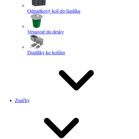
Odpadkový koš do šuplíku
Vestavné do desky
Doplňky ke košům
Značky