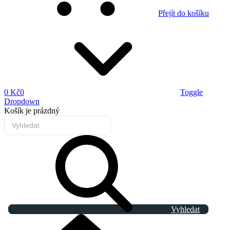
Přejít do košíku
0 Kč
0
Toggle
Dropdown
Košík
je prázdný
Vyhledat