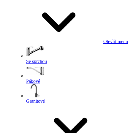
Otevřít menu
Se sprchou
Pákové
Granitové