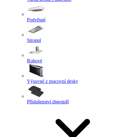
Podvěsné
Stropní
Rohové
Výsuvné z pracovní desky
Příslušenství digestoří