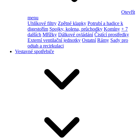
Otevřít
menu
Uhlíkové filtry
Zpětné klapky
Potrubí a hadice k
digestořím
Spojky, kolena, průchodky
Komíny
+ 7
dalších
Mřížky
Dálkové ovládání
Čistící prostředky
Externí ventilační jednotky
Ostatní
Rámy
Sady pro
odtah a recirkulaci
Vestavné spotřebiče