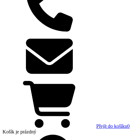
Přejít do košíku
0
Košík
je prázdný