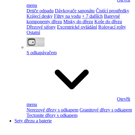
menu
Drtiče odpadu
Dávkovače saponátu
Čistící prostředky
Krájecí desky
Filtry na vodu
+ 7 dalších
Barevné
komponenty dřezu
Misky do dřezu
Koše do dřezu
Dřezové sifony
Excentrické ovládání
Rolovací rošty
Ostatní
S odkapávačem
Otevřít
menu
Nerezové dřezy s odkapem
Granitové dřezy s odkapem
Tectonite dřezy s odkapem
Sety dřezu a baterie