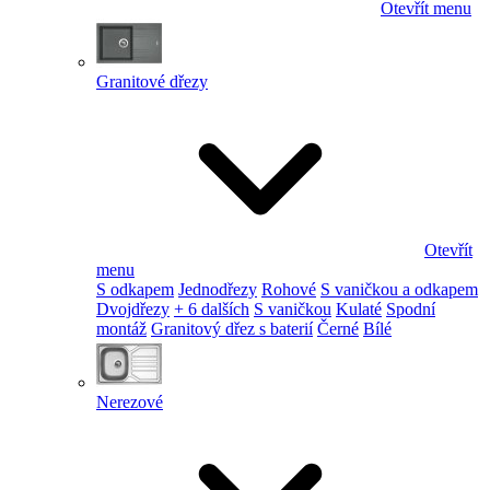
Otevřít menu
Granitové dřezy
Otevřít
menu
S odkapem
Jednodřezy
Rohové
S vaničkou a odkapem
Dvojdřezy
+ 6 dalších
S vaničkou
Kulaté
Spodní
montáž
Granitový dřez s baterií
Černé
Bílé
Nerezové