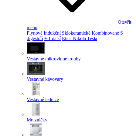
Otevřít
menu
Plynové
Indukční
Sklokeramické
Kombinované
S
digestoří
+ 1 další
Elica Nikola Tesla
Vestavné mikrovlnné trouby
Vestavné kávovary
Vestavné lednice
Mrazničky