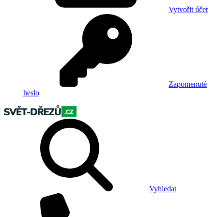
Vytvořit účet
Zapomenuté
heslo
Vyhledat