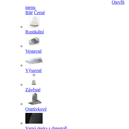
Otevřít
menu
Bílé
Černé
Rustikální
Vestavné
Výsuvné
Závěsné
Ostrůvkové
Varná deska s digestoří