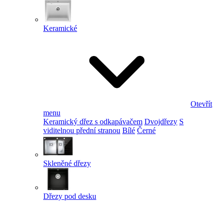
Keramické
Otevřít
menu
Keramický dřez s odkapávačem
Dvojdřezy
S
viditelnou přední stranou
Bílé
Černé
Skleněné dřezy
Dřezy pod desku