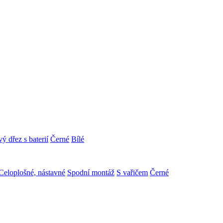
ý dřez s baterií
Černé
Bílé
Celoplošné, nástavné
Spodní montáž
S vařičem
Černé