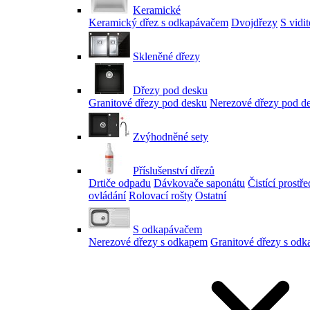
Keramické
Keramický dřez s odkapávačem
Dvojdřezy
S vidi
Skleněné dřezy
Dřezy pod desku
Granitové dřezy pod desku
Nerezové dřezy pod d
Zvýhodněné sety
Příslušenství dřezů
Drtiče odpadu
Dávkovače saponátu
Čistící prostř
ovládání
Rolovací rošty
Ostatní
S odkapávačem
Nerezové dřezy s odkapem
Granitové dřezy s od