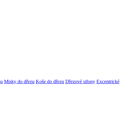
zu
Misky do dřezu
Koše do dřezu
Dřezové sifony
Excentrické