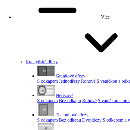
Více
Kuchyňské dřezy
Granitové dřezy
S odkapem
Jednodřezy
Rohové
S vaničkou a od
Nerezové
S odkapem
Bez odkapu
Rohové
S vaničkou a od
Tectonitové dřezy
S odkapem
Bez odkapu
Dvojdřezy
S odkapem a v