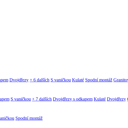
kapem
Dvojdřezy
+ 6 dalších
S vaničkou
Kulaté
Spodní montáž
Granitov
kapem
S vaničkou
+ 7 dalších
Dvojdřezy s odkapem
Kulaté
Dvojdřezy
aničkou
Spodní montáž