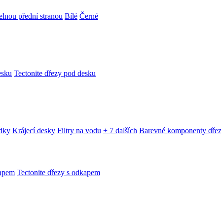
telnou přední stranou
Bílé
Černé
esku
Tectonite dřezy pod desku
edky
Krájecí desky
Filtry na vodu
+ 7 dalších
Barevné komponenty dře
kapem
Tectonite dřezy s odkapem