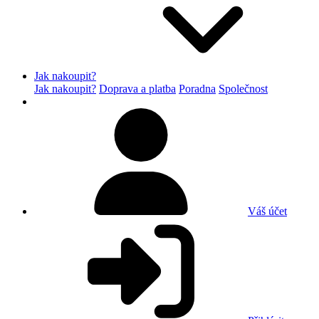
Jak nakoupit?
Jak nakoupit?
Doprava a platba
Poradna
Společnost
Váš účet