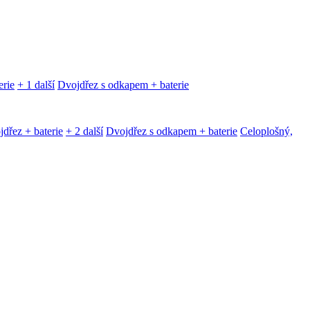
erie
+ 1 další
Dvojdřez s odkapem + baterie
dřez + baterie
+ 2 další
Dvojdřez s odkapem + baterie
Celoplošný,