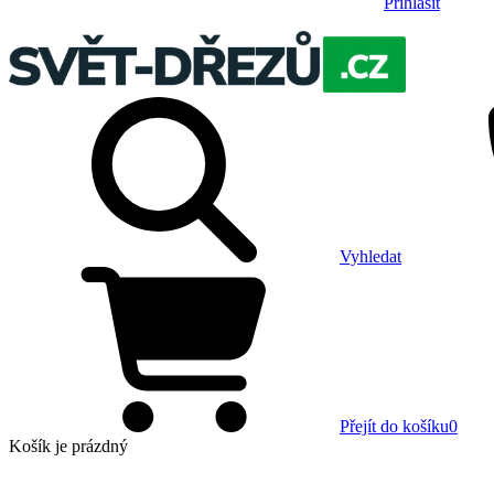
Přihlásit
Vyhledat
Přejít do košíku
0
Košík
je prázdný