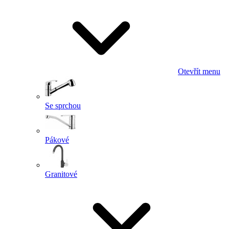
Otevřít menu
Se sprchou
Pákové
Granitové