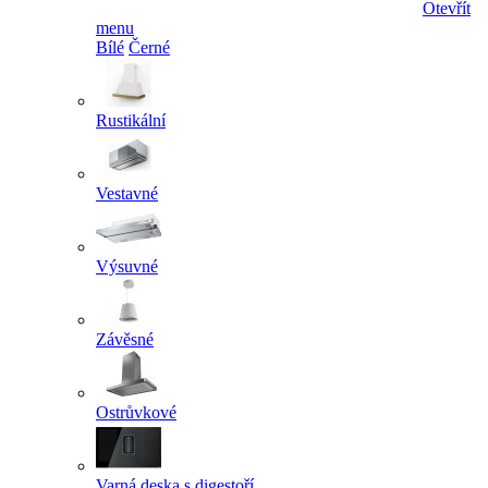
Otevřít
menu
Bílé
Černé
Rustikální
Vestavné
Výsuvné
Závěsné
Ostrůvkové
Varná deska s digestoří