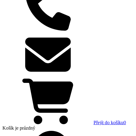
Přejít do košíku
0
Košík
je prázdný