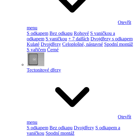
Otevřít
menu
S odkapem
Bez odkapu
Rohové
S vaničkou a
odkapem
S vaničkou
+ 7 dalších
Dvojdřezy s odkapem
Kulaté
Dvojdřezy
Celoplošné, nástavné
Spodní montáž
S vařičem
Černé
Tectonitové dřezy
Otevřít
menu
S odkapem
Bez odkapu
Dvojdřezy
S odkapem a
vaničkou
Spodní montáž