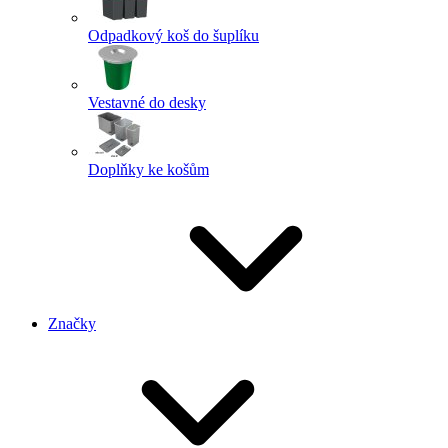
Odpadkový koš do šuplíku
Vestavné do desky
Doplňky ke košům
Značky