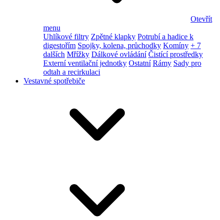
Otevřít
menu
Uhlíkové filtry
Zpětné klapky
Potrubí a hadice k
digestořím
Spojky, kolena, průchodky
Komíny
+ 7
dalších
Mřížky
Dálkové ovládání
Čistící prostředky
Externí ventilační jednotky
Ostatní
Rámy
Sady pro
odtah a recirkulaci
Vestavné spotřebiče