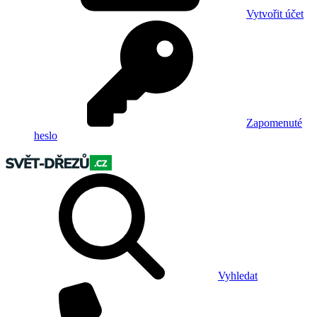
Vytvořit účet
Zapomenuté
heslo
Vyhledat