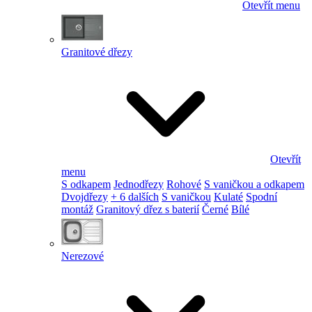
Otevřít menu
Granitové dřezy
Otevřít
menu
S odkapem
Jednodřezy
Rohové
S vaničkou a odkapem
Dvojdřezy
+ 6 dalších
S vaničkou
Kulaté
Spodní
montáž
Granitový dřez s baterií
Černé
Bílé
Nerezové