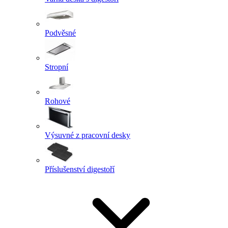
Podvěsné
Stropní
Rohové
Výsuvné z pracovní desky
Příslušenství digestoří