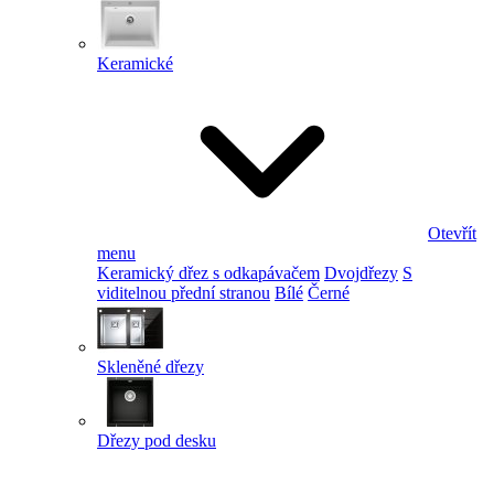
Keramické
Otevřít
menu
Keramický dřez s odkapávačem
Dvojdřezy
S
viditelnou přední stranou
Bílé
Černé
Skleněné dřezy
Dřezy pod desku