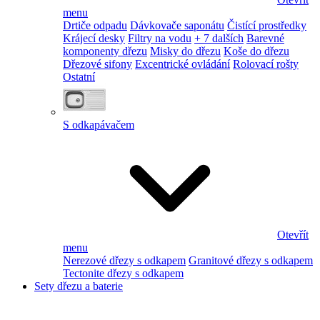
menu
Drtiče odpadu
Dávkovače saponátu
Čistící prostředky
Krájecí desky
Filtry na vodu
+ 7 dalších
Barevné
komponenty dřezu
Misky do dřezu
Koše do dřezu
Dřezové sifony
Excentrické ovládání
Rolovací rošty
Ostatní
S odkapávačem
Otevřít
menu
Nerezové dřezy s odkapem
Granitové dřezy s odkapem
Tectonite dřezy s odkapem
Sety dřezu a baterie