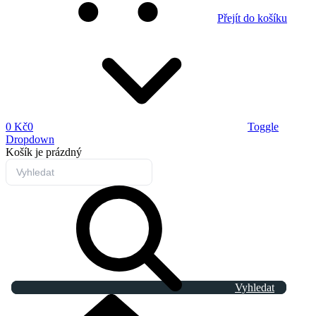
Přejít do košíku
0 Kč
0
Toggle
Dropdown
Košík
je prázdný
Vyhledat