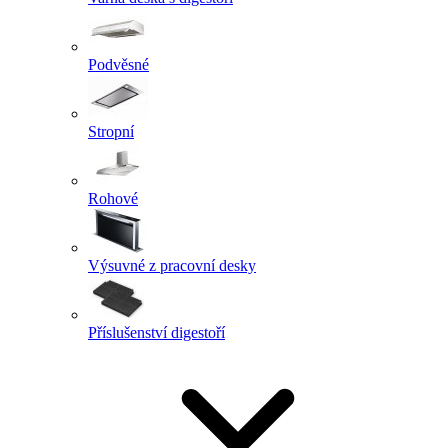
Podvěsné
Stropní
Rohové
Výsuvné z pracovní desky
Příslušenství digestoří