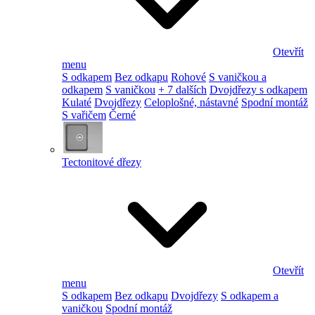
Otevřít
menu
S odkapem
Bez odkapu
Rohové
S vaničkou a
odkapem
S vaničkou
+ 7 dalších
Dvojdřezy s odkapem
Kulaté
Dvojdřezy
Celoplošné, nástavné
Spodní montáž
S vařičem
Černé
Tectonitové dřezy
Otevřít
menu
S odkapem
Bez odkapu
Dvojdřezy
S odkapem a
vaničkou
Spodní montáž