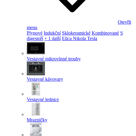
Otevřít
menu
Plynové
Indukční
Sklokeramické
Kombinované
S
digestoří
+ 1 další
Elica Nikola Tesla
Vestavné mikrovlnné trouby
Vestavné kávovary
Vestavné lednice
Mrazničky