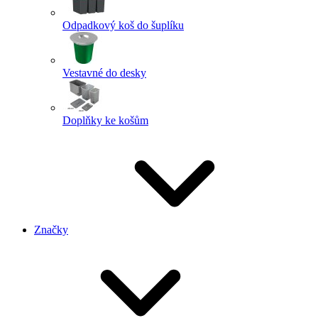
Odpadkový koš do šuplíku
Vestavné do desky
Doplňky ke košům
Značky