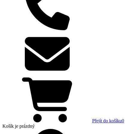
Přejít do košíku
0
Košík
je prázdný