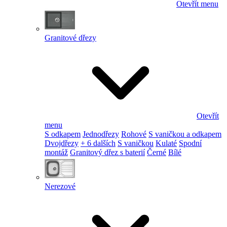
Otevřít menu
Granitové dřezy
Otevřít
menu
S odkapem
Jednodřezy
Rohové
S vaničkou a odkapem
Dvojdřezy
+ 6 dalších
S vaničkou
Kulaté
Spodní
montáž
Granitový dřez s baterií
Černé
Bílé
Nerezové