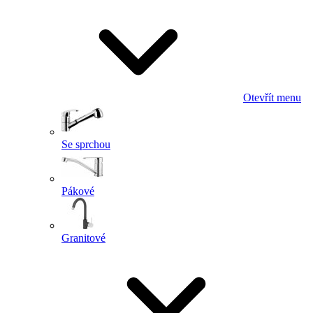
Otevřít menu
Se sprchou
Pákové
Granitové