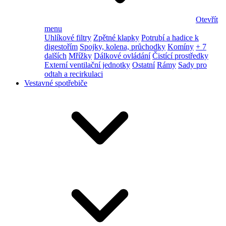
Otevřít
menu
Uhlíkové filtry
Zpětné klapky
Potrubí a hadice k
digestořím
Spojky, kolena, průchodky
Komíny
+ 7
dalších
Mřížky
Dálkové ovládání
Čistící prostředky
Externí ventilační jednotky
Ostatní
Rámy
Sady pro
odtah a recirkulaci
Vestavné spotřebiče