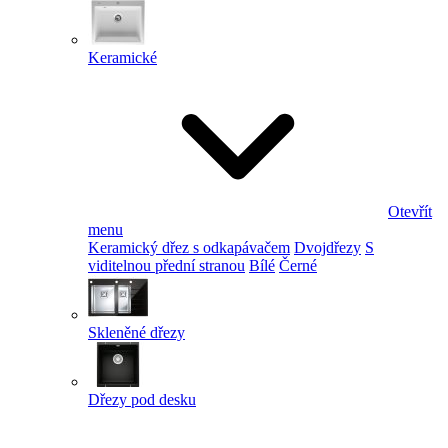
Keramické
Otevřít
menu
Keramický dřez s odkapávačem
Dvojdřezy
S
viditelnou přední stranou
Bílé
Černé
Skleněné dřezy
Dřezy pod desku