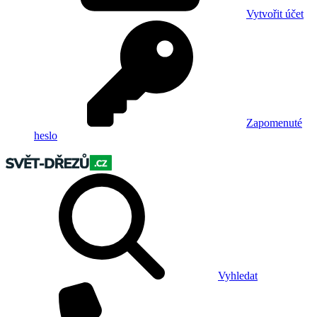
Vytvořit účet
Zapomenuté
heslo
Vyhledat