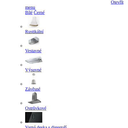
Otevřít
menu
Bílé
Černé
Rustikální
Vestavné
Výsuvné
Závěsné
Ostrůvkové
Varná deska s digestoří