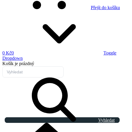
Přejít do košíku
0 Kč
0
Toggle
Dropdown
Košík
je prázdný
Vyhledat