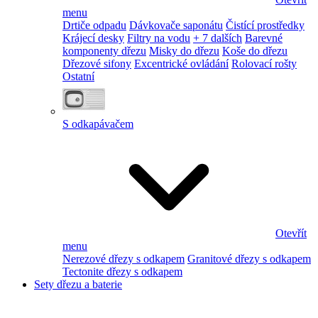
menu
Drtiče odpadu
Dávkovače saponátu
Čistící prostředky
Krájecí desky
Filtry na vodu
+ 7 dalších
Barevné
komponenty dřezu
Misky do dřezu
Koše do dřezu
Dřezové sifony
Excentrické ovládání
Rolovací rošty
Ostatní
S odkapávačem
Otevřít
menu
Nerezové dřezy s odkapem
Granitové dřezy s odkapem
Tectonite dřezy s odkapem
Sety dřezu a baterie