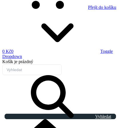
Přejít do košíku
0 Kč
0
Toggle
Dropdown
Košík
je prázdný
Vyhledat