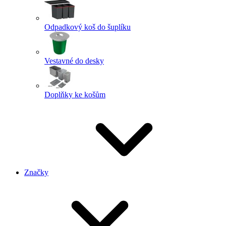
Odpadkový koš do šuplíku
Vestavné do desky
Doplňky ke košům
Značky