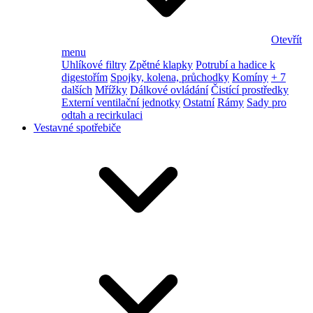
Otevřít
menu
Uhlíkové filtry
Zpětné klapky
Potrubí a hadice k
digestořím
Spojky, kolena, průchodky
Komíny
+ 7
dalších
Mřížky
Dálkové ovládání
Čistící prostředky
Externí ventilační jednotky
Ostatní
Rámy
Sady pro
odtah a recirkulaci
Vestavné spotřebiče