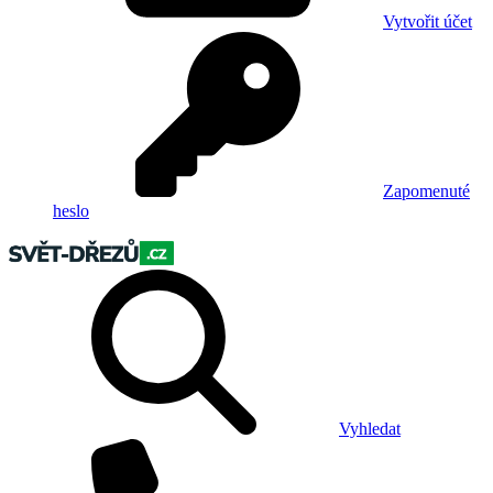
Vytvořit účet
Zapomenuté
heslo
Vyhledat