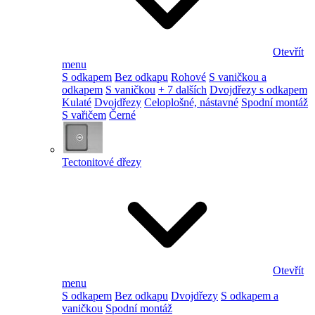
Otevřít
menu
S odkapem
Bez odkapu
Rohové
S vaničkou a
odkapem
S vaničkou
+ 7 dalších
Dvojdřezy s odkapem
Kulaté
Dvojdřezy
Celoplošné, nástavné
Spodní montáž
S vařičem
Černé
Tectonitové dřezy
Otevřít
menu
S odkapem
Bez odkapu
Dvojdřezy
S odkapem a
vaničkou
Spodní montáž