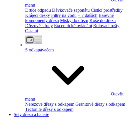
menu
Drtiče odpadu
Dávkovače saponátu
Čistící prostředky
Krájecí desky
Filtry na vodu
+ 7 dalších
Barevné
komponenty dřezu
Misky do dřezu
Koše do dřezu
Dřezové sifony
Excentrické ovládání
Rolovací rošty
Ostatní
S odkapávačem
Otevřít
menu
Nerezové dřezy s odkapem
Granitové dřezy s odkapem
Tectonite dřezy s odkapem
Sety dřezu a baterie