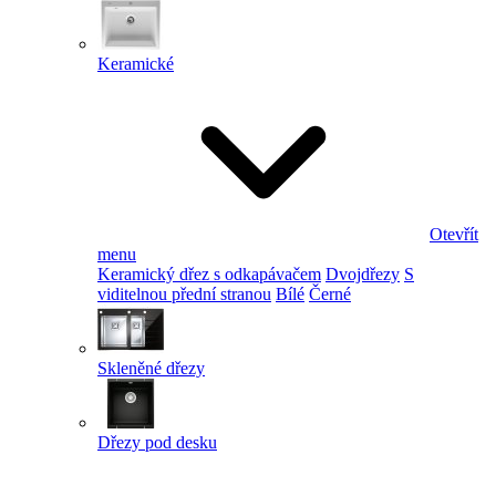
Keramické
Otevřít
menu
Keramický dřez s odkapávačem
Dvojdřezy
S
viditelnou přední stranou
Bílé
Černé
Skleněné dřezy
Dřezy pod desku