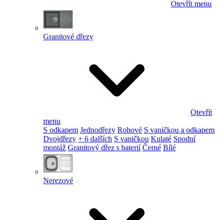
Otevřít menu
Granitové dřezy
Otevřít
menu
S odkapem
Jednodřezy
Rohové
S vaničkou a odkapem
Dvojdřezy
+ 6 dalších
S vaničkou
Kulaté
Spodní
montáž
Granitový dřez s baterií
Černé
Bílé
Nerezové