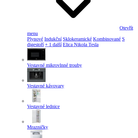
Otevřít
menu
Plynové
Indukční
Sklokeramické
Kombinované
S
digestoří
+ 1 další
Elica Nikola Tesla
Vestavné mikrovlnné trouby
Vestavné kávovary
Vestavné lednice
Mrazničky