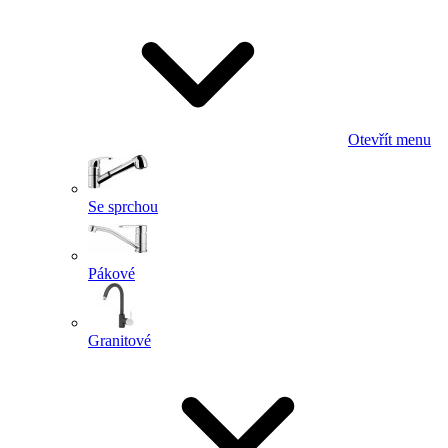
Otevřít menu
Se sprchou
Pákové
Granitové