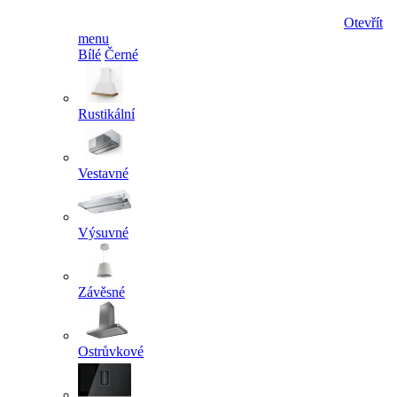
Otevřít
menu
Bílé
Černé
Rustikální
Vestavné
Výsuvné
Závěsné
Ostrůvkové