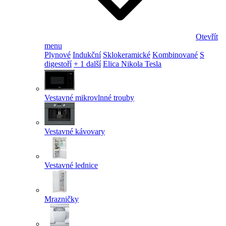
Otevřít
menu
Plynové
Indukční
Sklokeramické
Kombinované
S
digestoří
+ 1 další
Elica Nikola Tesla
Vestavné mikrovlnné trouby
Vestavné kávovary
Vestavné lednice
Mrazničky