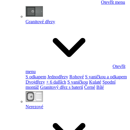
Otevřít menu
Granitové dřezy
Otevřít
menu
S odkapem
Jednodřezy
Rohové
S vaničkou a odkapem
Dvojdřezy
+ 6 dalších
S vaničkou
Kulaté
Spodní
montáž
Granitový dřez s baterií
Černé
Bílé
Nerezové