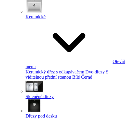
Keramické
Otevřít
menu
Keramický dřez s odkapávačem
Dvojdřezy
S
viditelnou přední stranou
Bílé
Černé
Skleněné dřezy
Dřezy pod desku