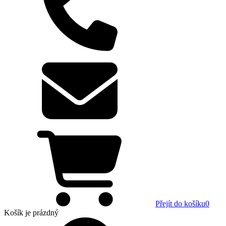
Přejít do košíku
0
Košík
je prázdný