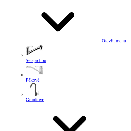
Otevřít menu
Se sprchou
Pákové
Granitové