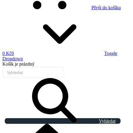
Přejít do košíku
0 Kč
0
Toggle
Dropdown
Košík
je prázdný
Vyhledat