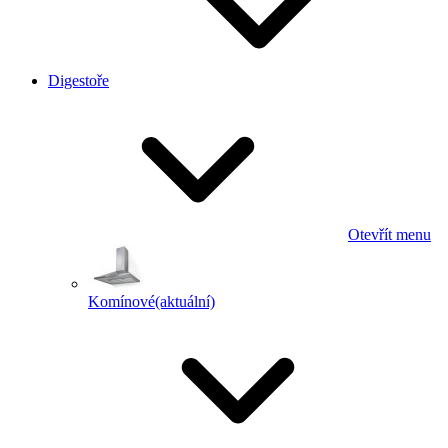
Digestoře
Otevřít menu
Komínové
(aktuální)