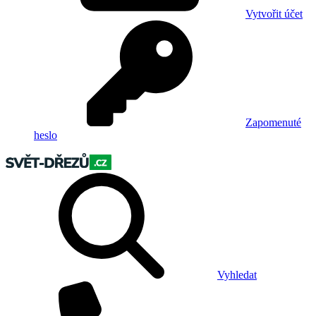
Vytvořit účet
Zapomenuté
heslo
Vyhledat