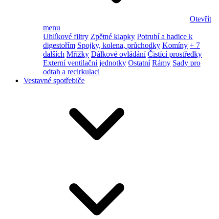
Otevřít
menu
Uhlíkové filtry
Zpětné klapky
Potrubí a hadice k
digestořím
Spojky, kolena, průchodky
Komíny
+ 7
dalších
Mřížky
Dálkové ovládání
Čistící prostředky
Externí ventilační jednotky
Ostatní
Rámy
Sady pro
odtah a recirkulaci
Vestavné spotřebiče