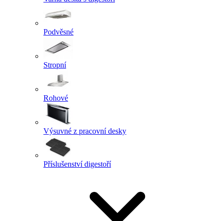
Podvěsné
Stropní
Rohové
Výsuvné z pracovní desky
Příslušenství digestoří