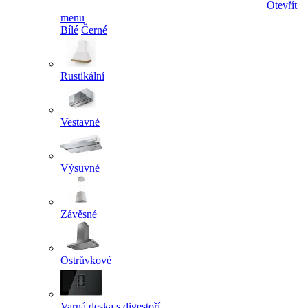
Otevřít
menu
Bílé
Černé
Rustikální
Vestavné
Výsuvné
Závěsné
Ostrůvkové
Varná deska s digestoří