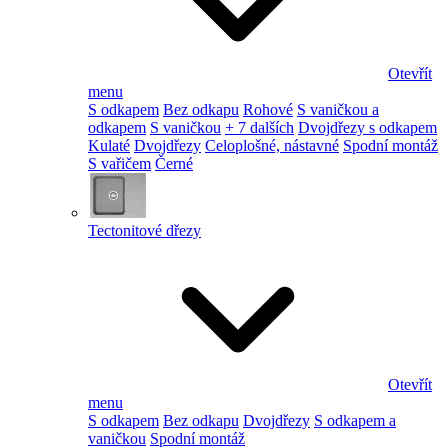
Otevřít
menu
S odkapem
Bez odkapu
Rohové
S vaničkou a
odkapem
S vaničkou
+ 7 dalších
Dvojdřezy s odkapem
Kulaté
Dvojdřezy
Celoplošné, nástavné
Spodní montáž
S vařičem
Černé
Tectonitové dřezy
Otevřít
menu
S odkapem
Bez odkapu
Dvojdřezy
S odkapem a
vaničkou
Spodní montáž