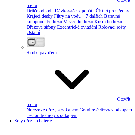
menu
Drtiče odpadu
Dávkovače saponátu
Čistící prostředky
Krájecí desky
Filtry na vodu
+ 7 dalších
Barevné
komponenty dřezu
Misky do dřezu
Koše do dřezu
Dřezové sifony
Excentrické ovládání
Rolovací rošty
Ostatní
S odkapávačem
Otevřít
menu
Nerezové dřezy s odkapem
Granitové dřezy s odkapem
Tectonite dřezy s odkapem
Sety dřezu a baterie