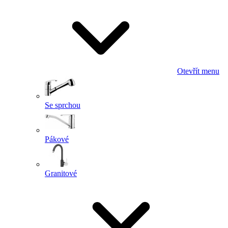
Otevřít menu
Se sprchou
Pákové
Granitové