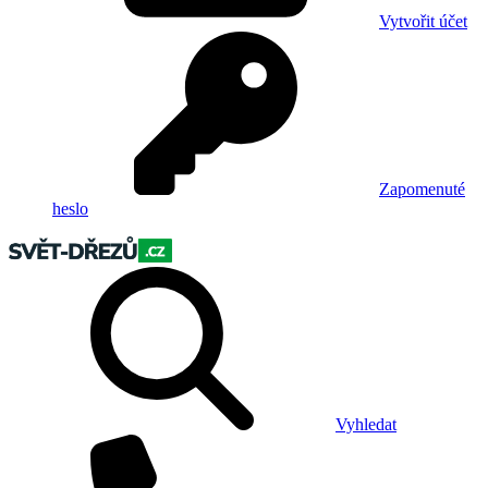
Vytvořit účet
Zapomenuté
heslo
Vyhledat