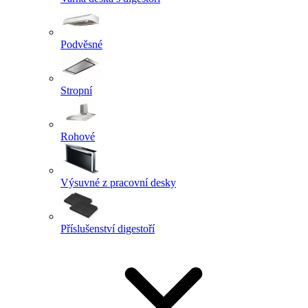
Podvěsné
Stropní
Rohové
Výsuvné z pracovní desky
Příslušenství digestoří