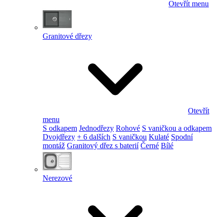
Otevřít menu
Granitové dřezy
Otevřít
menu
S odkapem
Jednodřezy
Rohové
S vaničkou a odkapem
Dvojdřezy
+ 6 dalších
S vaničkou
Kulaté
Spodní
montáž
Granitový dřez s baterií
Černé
Bílé
Nerezové