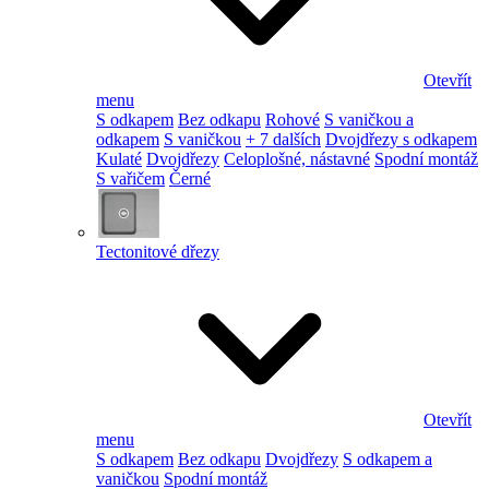
Otevřít
menu
S odkapem
Bez odkapu
Rohové
S vaničkou a
odkapem
S vaničkou
+ 7 dalších
Dvojdřezy s odkapem
Kulaté
Dvojdřezy
Celoplošné, nástavné
Spodní montáž
S vařičem
Černé
Tectonitové dřezy
Otevřít
menu
S odkapem
Bez odkapu
Dvojdřezy
S odkapem a
vaničkou
Spodní montáž