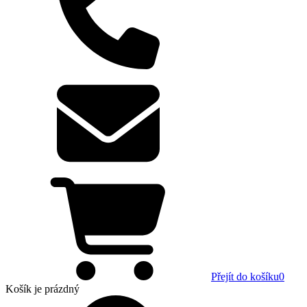
Přejít do košíku
0
Košík
je prázdný