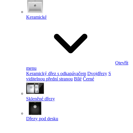
Keramické
Otevřít
menu
Keramický dřez s odkapávačem
Dvojdřezy
S
viditelnou přední stranou
Bílé
Černé
Skleněné dřezy
Dřezy pod desku