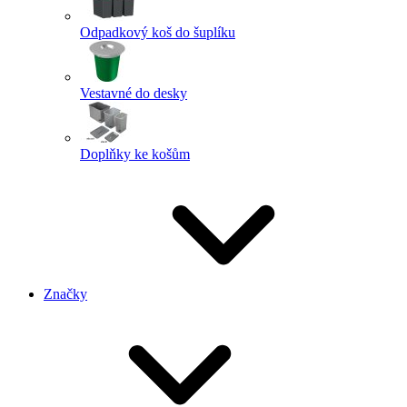
Odpadkový koš do šuplíku
Vestavné do desky
Doplňky ke košům
Značky