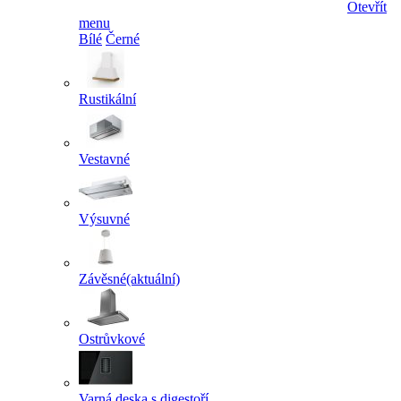
Otevřít
menu
Bílé
Černé
Rustikální
Vestavné
Výsuvné
Závěsné
(aktuální)
Ostrůvkové
Varná deska s digestoří