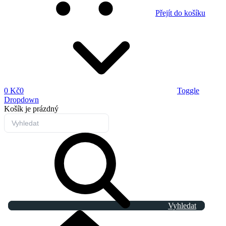
Přejít do košíku
0 Kč
0
Toggle
Dropdown
Košík
je prázdný
Vyhledat