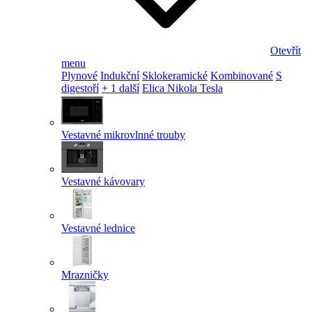
Otevřít
menu
Plynové
Indukční
Sklokeramické
Kombinované
S
digestoří
+ 1 další
Elica Nikola Tesla
Vestavné mikrovlnné trouby
Vestavné kávovary
Vestavné lednice
Mrazničky