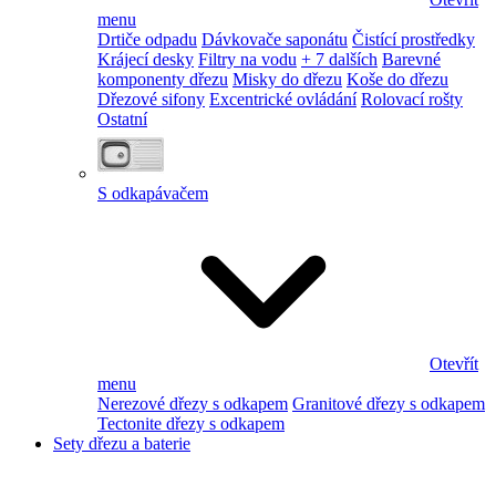
menu
Drtiče odpadu
Dávkovače saponátu
Čistící prostředky
Krájecí desky
Filtry na vodu
+ 7 dalších
Barevné
komponenty dřezu
Misky do dřezu
Koše do dřezu
Dřezové sifony
Excentrické ovládání
Rolovací rošty
Ostatní
S odkapávačem
Otevřít
menu
Nerezové dřezy s odkapem
Granitové dřezy s odkapem
Tectonite dřezy s odkapem
Sety dřezu a baterie