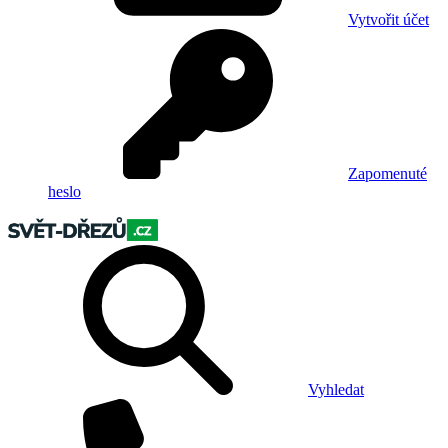
Vytvořit účet
Zapomenuté
heslo
Vyhledat