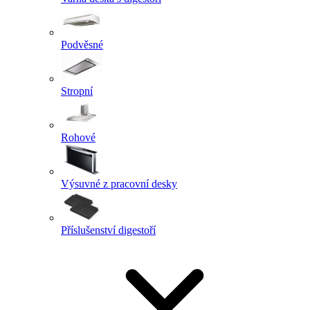
Podvěsné
Stropní
Rohové
Výsuvné z pracovní desky
Příslušenství digestoří