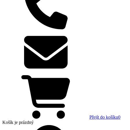
Přejít do košíku
0
Košík
je prázdný