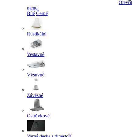
Otevřít
menu
Bílé
Černé
Rustikální
Vestavné
Výsuvné
Závěsné
Ostrůvkové
Varná deska s digestoří