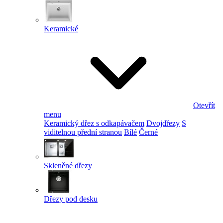
Keramické
Otevřít
menu
Keramický dřez s odkapávačem
Dvojdřezy
S
viditelnou přední stranou
Bílé
Černé
Skleněné dřezy
Dřezy pod desku