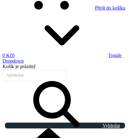
Přejít do košíku
0 Kč
0
Toggle
Dropdown
Košík
je prázdný
Vyhledat