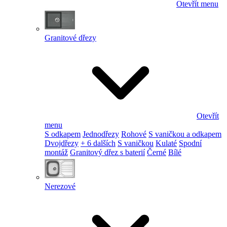
Otevřít menu
Granitové dřezy
Otevřít
menu
S odkapem
Jednodřezy
Rohové
S vaničkou a odkapem
Dvojdřezy
+ 6 dalších
S vaničkou
Kulaté
Spodní
montáž
Granitový dřez s baterií
Černé
Bílé
Nerezové