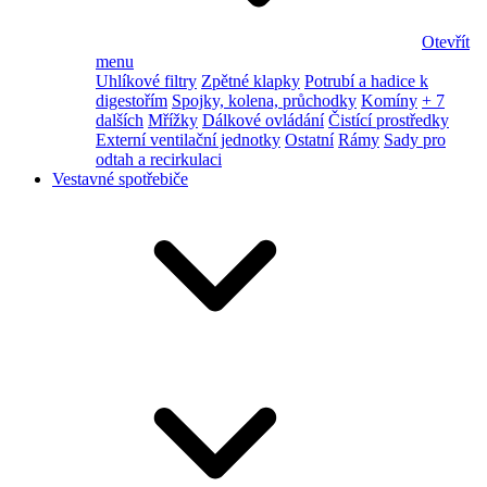
Otevřít
menu
Uhlíkové filtry
Zpětné klapky
Potrubí a hadice k
digestořím
Spojky, kolena, průchodky
Komíny
+ 7
dalších
Mřížky
Dálkové ovládání
Čistící prostředky
Externí ventilační jednotky
Ostatní
Rámy
Sady pro
odtah a recirkulaci
Vestavné spotřebiče