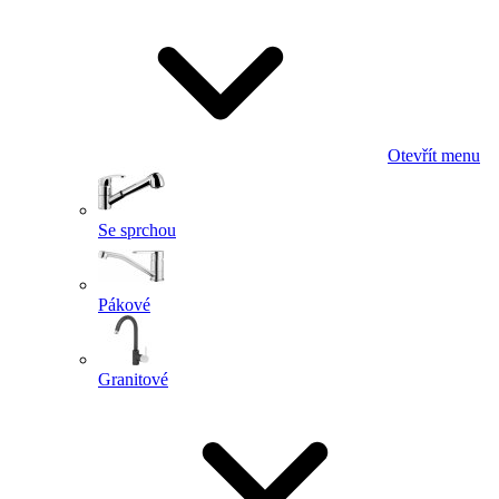
Otevřít menu
Se sprchou
Pákové
Granitové