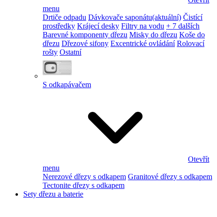
menu
Drtiče odpadu
Dávkovače saponátu
(aktuální)
Čistící
prostředky
Krájecí desky
Filtry na vodu
+ 7 dalších
Barevné komponenty dřezu
Misky do dřezu
Koše do
dřezu
Dřezové sifony
Excentrické ovládání
Rolovací
rošty
Ostatní
S odkapávačem
Otevřít
menu
Nerezové dřezy s odkapem
Granitové dřezy s odkapem
Tectonite dřezy s odkapem
Sety dřezu a baterie