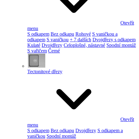
Otevřít
menu
S odkapem
Bez odkapu
Rohové
S vaničkou a
odkapem
S vaničkou
+ 7 dalších
Dvojdřezy s odkapem
Kulaté
Dvojdřezy
Celoplošné, nástavné
Spodní montáž
S vařičem
Černé
Tectonitové dřezy
Otevřít
menu
S odkapem
Bez odkapu
Dvojdřezy
S odkapem a
vaničkou
Spodní montáž