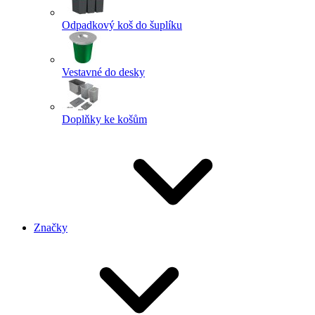
Odpadkový koš do šuplíku
Vestavné do desky
Doplňky ke košům
Značky