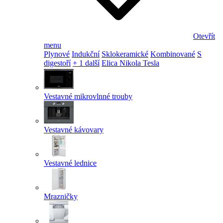
Otevřít
menu
Plynové
Indukční
Sklokeramické
Kombinované
S
digestoří
+ 1 další
Elica Nikola Tesla
Vestavné mikrovlnné trouby
Vestavné kávovary
Vestavné lednice
Mrazničky