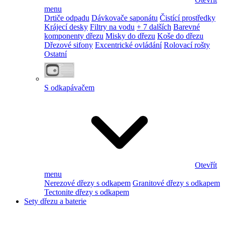
menu
Drtiče odpadu
Dávkovače saponátu
Čistící prostředky
Krájecí desky
Filtry na vodu
+ 7 dalších
Barevné
komponenty dřezu
Misky do dřezu
Koše do dřezu
Dřezové sifony
Excentrické ovládání
Rolovací rošty
Ostatní
S odkapávačem
Otevřít
menu
Nerezové dřezy s odkapem
Granitové dřezy s odkapem
Tectonite dřezy s odkapem
Sety dřezu a baterie