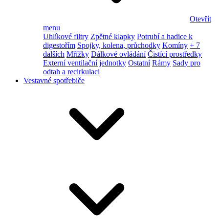
Otevřít
menu
Uhlíkové filtry
Zpětné klapky
Potrubí a hadice k
digestořím
Spojky, kolena, průchodky
Komíny
+ 7
dalších
Mřížky
Dálkové ovládání
Čistící prostředky
Externí ventilační jednotky
Ostatní
Rámy
Sady pro
odtah a recirkulaci
Vestavné spotřebiče