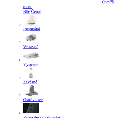
Otevřít
menu
Bílé
Černé
Rustikální
Vestavné
Výsuvné
Závěsné
Ostrůvkové
Varná deska s digestoří