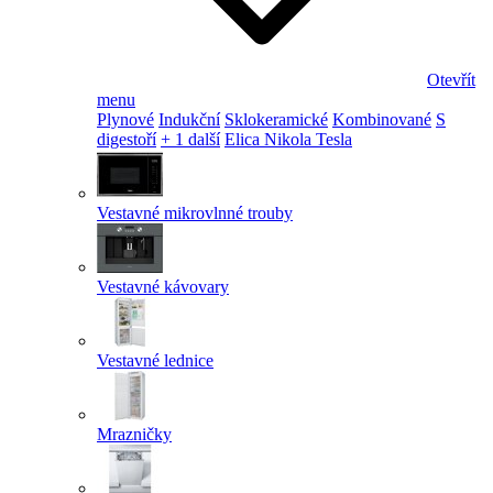
Otevřít
menu
Plynové
Indukční
Sklokeramické
Kombinované
S
digestoří
+ 1 další
Elica Nikola Tesla
Vestavné mikrovlnné trouby
Vestavné kávovary
Vestavné lednice
Mrazničky