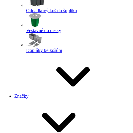
Odpadkový koš do šuplíku
Vestavné do desky
Doplňky ke košům
Značky