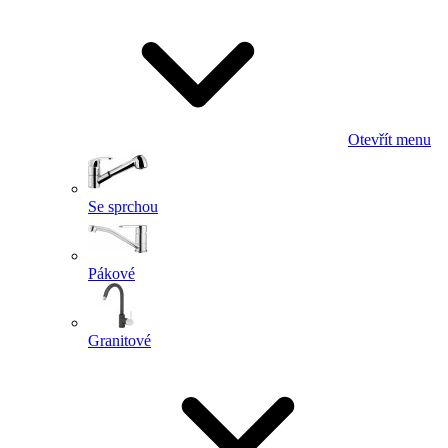
Otevřít menu
Se sprchou
Pákové
Granitové