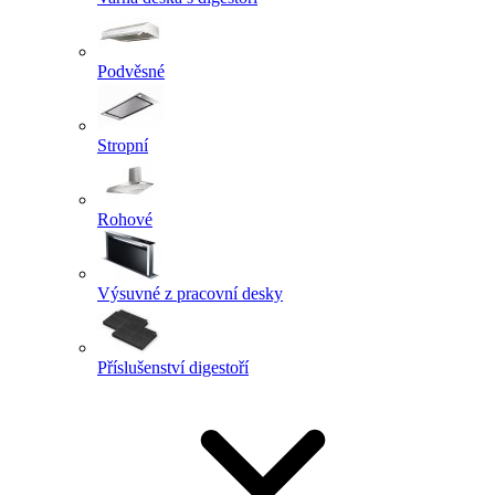
Podvěsné
Stropní
Rohové
Výsuvné z pracovní desky
Příslušenství digestoří