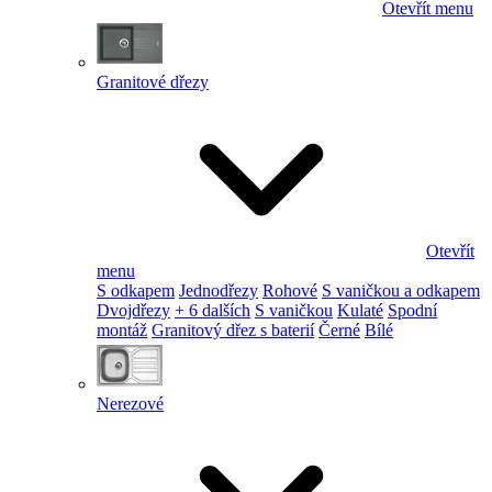
Otevřít menu
Granitové dřezy
Otevřít
menu
S odkapem
Jednodřezy
Rohové
S vaničkou a odkapem
Dvojdřezy
+ 6 dalších
S vaničkou
Kulaté
Spodní
montáž
Granitový dřez s baterií
Černé
Bílé
Nerezové