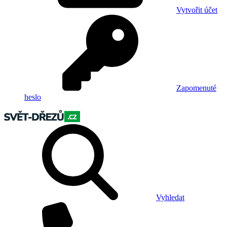
Vytvořit účet
Zapomenuté
heslo
Vyhledat