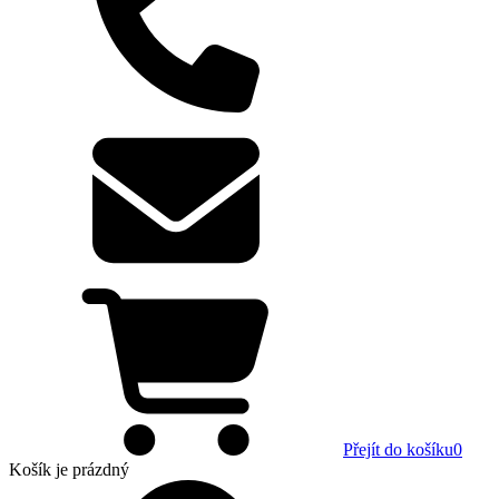
Přejít do košíku
0
Košík
je prázdný