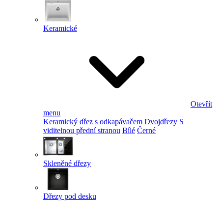
Keramické
Otevřít
menu
Keramický dřez s odkapávačem
Dvojdřezy
S
viditelnou přední stranou
Bílé
Černé
Skleněné dřezy
Dřezy pod desku