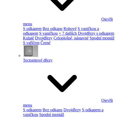
Otevřít
menu
S odkapem
Bez odkapu
Rohové
S vaničkou a
odkapem
S vaničkou
+ 7 dalších
Dvojdřezy s odkapem
Kulaté
Dvojdřezy
Celoplošné, nástavné
Spodní montáž
S vařičem
Černé
Tectonitové dřezy
Otevřít
menu
S odkapem
Bez odkapu
Dvojdřezy
S odkapem a
vaničkou
Spodní montáž