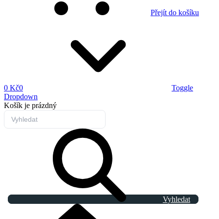
Přejít do košíku
0 Kč
0
Toggle
Dropdown
Košík
je prázdný
Vyhledat