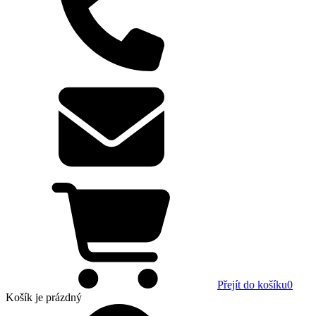
Přejít do košíku
0
Košík
je prázdný