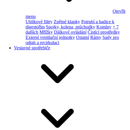
Otevřít
menu
Uhlíkové filtry
Zpětné klapky
Potrubí a hadice k
digestořím
Spojky, kolena, průchodky
Komíny
+ 7
dalších
Mřížky
Dálkové ovládání
Čistící prostředky
Externí ventilační jednotky
Ostatní
Rámy
Sady pro
odtah a recirkulaci
Vestavné spotřebiče