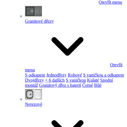
Otevřít menu
Granitové dřezy
Otevřít
menu
S odkapem
Jednodřezy
Rohové
S vaničkou a odkapem
Dvojdřezy
+ 6 dalších
S vaničkou
Kulaté
Spodní
montáž
Granitový dřez s baterií
Černé
Bílé
Nerezové