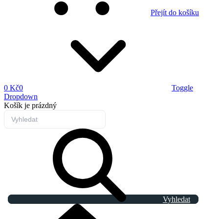
Přejít do košíku
0 Kč
0
Toggle
Dropdown
Košík
je prázdný
Vyhledat