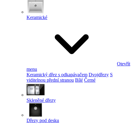
Keramické
Otevřít
menu
Keramický dřez s odkapávačem
Dvojdřezy
S
viditelnou přední stranou
Bílé
Černé
Skleněné dřezy
Dřezy pod desku