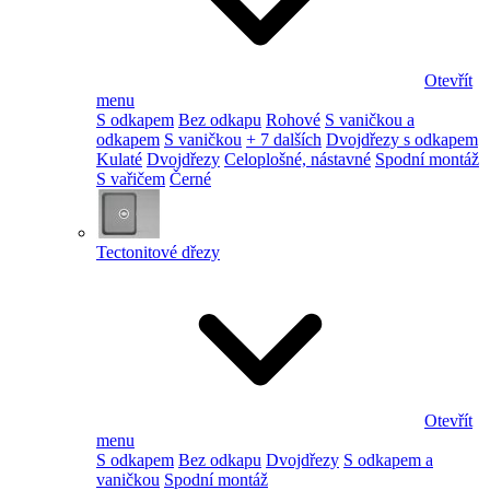
Otevřít
menu
S odkapem
Bez odkapu
Rohové
S vaničkou a
odkapem
S vaničkou
+ 7 dalších
Dvojdřezy s odkapem
Kulaté
Dvojdřezy
Celoplošné, nástavné
Spodní montáž
S vařičem
Černé
Tectonitové dřezy
Otevřít
menu
S odkapem
Bez odkapu
Dvojdřezy
S odkapem a
vaničkou
Spodní montáž