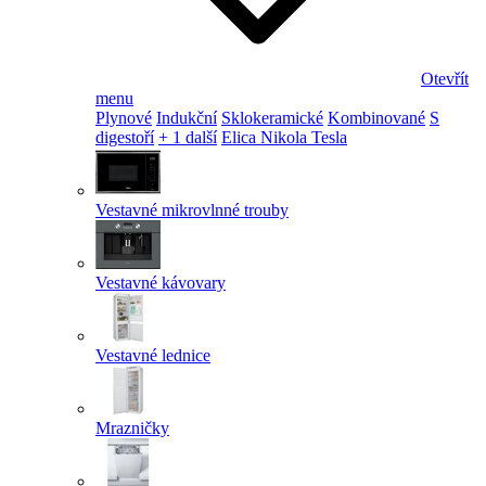
Otevřít
menu
Plynové
Indukční
Sklokeramické
Kombinované
S
digestoří
+ 1 další
Elica Nikola Tesla
Vestavné mikrovlnné trouby
Vestavné kávovary
Vestavné lednice
Mrazničky