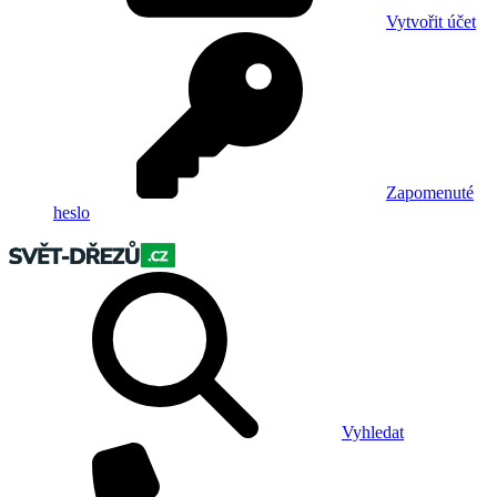
Vytvořit účet
Zapomenuté
heslo
Vyhledat