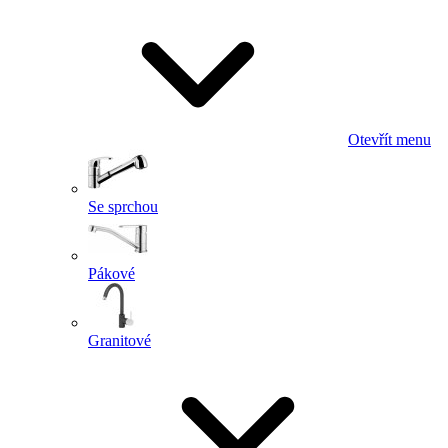
Otevřít menu
Se sprchou
Pákové
Granitové