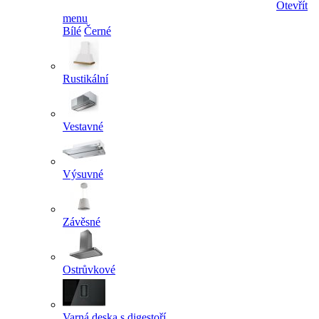
Otevřít
menu
Bílé
Černé
Rustikální
Vestavné
Výsuvné
Závěsné
Ostrůvkové
Varná deska s digestoří