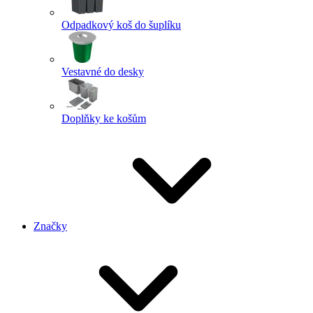
Odpadkový koš do šuplíku
Vestavné do desky
Doplňky ke košům
Značky