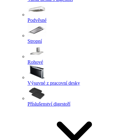
Podvěsné
Stropní
Rohové
Výsuvné z pracovní desky
Příslušenství digestoří