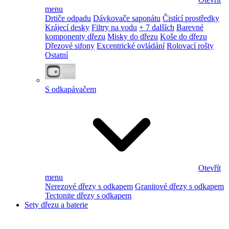
menu
Drtiče odpadu
Dávkovače saponátu
Čistící prostředky
Krájecí desky
Filtry na vodu
+ 7 dalších
Barevné
komponenty dřezu
Misky do dřezu
Koše do dřezu
Dřezové sifony
Excentrické ovládání
Rolovací rošty
Ostatní
S odkapávačem
Otevřít
menu
Nerezové dřezy s odkapem
Granitové dřezy s odkapem
Tectonite dřezy s odkapem
Sety dřezu a baterie