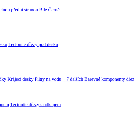
telnou přední stranou
Bílé
Černé
esku
Tectonite dřezy pod desku
edky
Krájecí desky
Filtry na vodu
+ 7 dalších
Barevné komponenty dře
kapem
Tectonite dřezy s odkapem