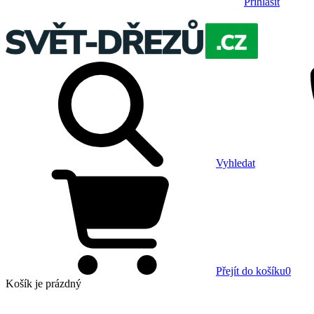
Přihlásit
Vyhledat
Přejít do košíku
0
Košík
je prázdný