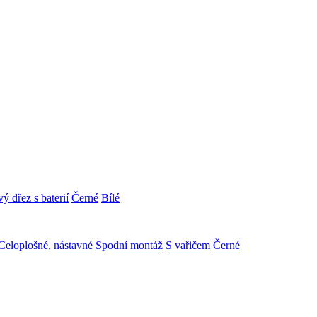
ý dřez s baterií
Černé
Bílé
Celoplošné, nástavné
Spodní montáž
S vařičem
Černé