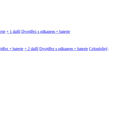
erie
+ 1 další
Dvojdřez s odkapem + baterie
dřez + baterie
+ 2 další
Dvojdřez s odkapem + baterie
Celoplošný,