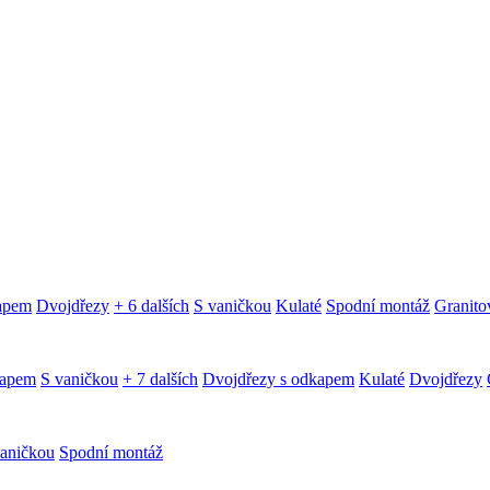
kapem
Dvojdřezy
+ 6 dalších
S vaničkou
Kulaté
Spodní montáž
Granitov
kapem
S vaničkou
+ 7 dalších
Dvojdřezy s odkapem
Kulaté
Dvojdřezy
aničkou
Spodní montáž