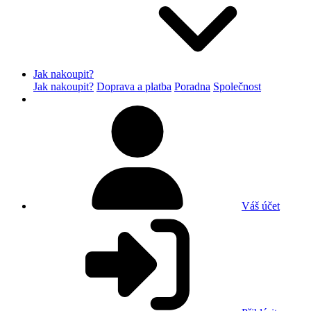
Jak nakoupit?
Jak nakoupit?
Doprava a platba
Poradna
Společnost
Váš účet