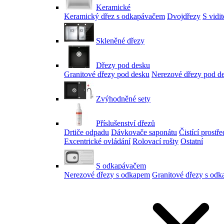
Keramické
Keramický dřez s odkapávačem
Dvojdřezy
S vidi
Skleněné dřezy
Dřezy pod desku
Granitové dřezy pod desku
Nerezové dřezy pod d
Zvýhodněné sety
Příslušenství dřezů
Drtiče odpadu
Dávkovače saponátu
Čistící prostř
Excentrické ovládání
Rolovací rošty
Ostatní
S odkapávačem
Nerezové dřezy s odkapem
Granitové dřezy s od