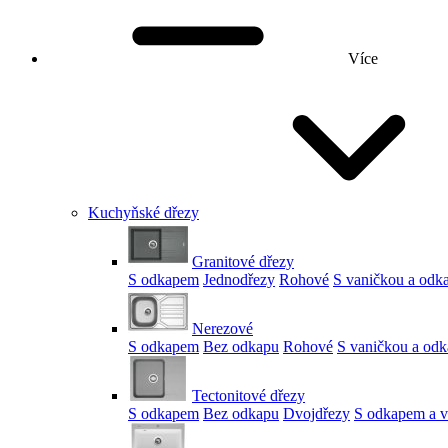
Více
Kuchyňské dřezy
Granitové dřezy
S odkapem
Jednodřezy
Rohové
S vaničkou a od
Nerezové
S odkapem
Bez odkapu
Rohové
S vaničkou a od
Tectonitové dřezy
S odkapem
Bez odkapu
Dvojdřezy
S odkapem a v