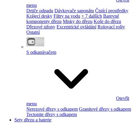
menu
Drtiče odpadu
Dávkovače saponátu
Čistící prostředky
Krájecí desky
Filtry na vodu
+ 7 dalších
Barevné
komponenty dřezu
Misky do dřezu
Koše do dřezu
Dřezové sifony
Excentrické ovládání
Rolovací rošty
Ostatní
S odkapávačem
Otevřít
menu
Nerezové dřezy s odkapem
Granitové dřezy s odkapem
Tectonite dřezy s odkapem
Sety dřezu a baterie