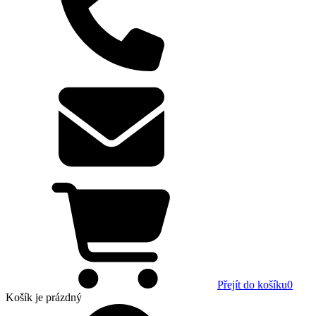
Přejít do košíku
0
Košík
je prázdný