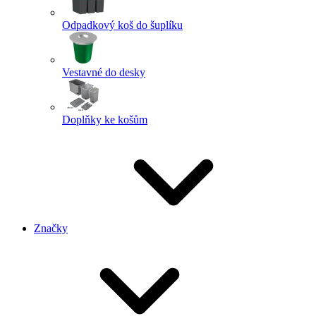
Odpadkový koš do šuplíku
Vestavné do desky
Doplňky ke košům
Značky