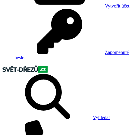
Vytvořit účet
Zapomenuté
heslo
Vyhledat