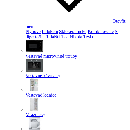
Otevřít
menu
Plynové
Indukční
Sklokeramické
Kombinované
S
digestoří
+ 1 další
Elica Nikola Tesla
Vestavné mikrovlnné trouby
Vestavné kávovary
Vestavné lednice
Mrazničky