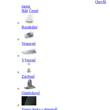
Otevřít
menu
Bílé
Černé
Rustikální
Vestavné
Výsuvné
Závěsné
Ostrůvkové
Varná deska s digestoří