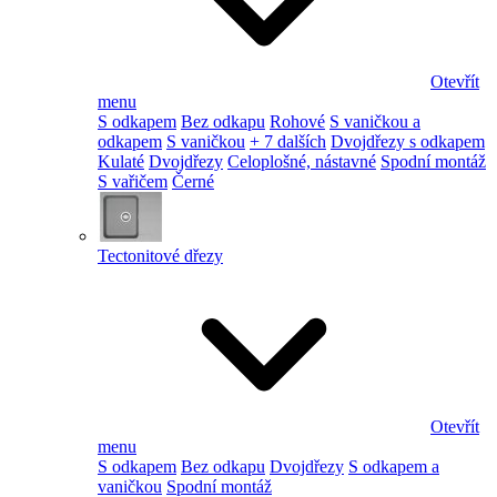
Otevřít
menu
S odkapem
Bez odkapu
Rohové
S vaničkou a
odkapem
S vaničkou
+ 7 dalších
Dvojdřezy s odkapem
Kulaté
Dvojdřezy
Celoplošné, nástavné
Spodní montáž
S vařičem
Černé
Tectonitové dřezy
Otevřít
menu
S odkapem
Bez odkapu
Dvojdřezy
S odkapem a
vaničkou
Spodní montáž