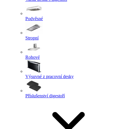
Podvěsné
Stropní
Rohové
Výsuvné z pracovní desky
Příslušenství digestoří