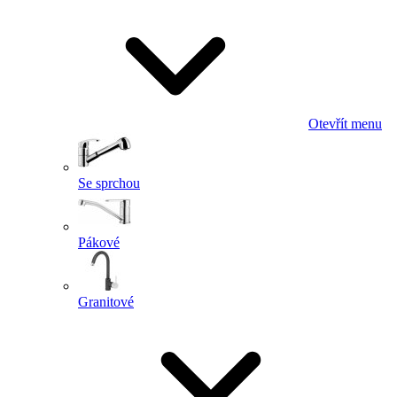
Otevřít menu
Se sprchou
Pákové
Granitové