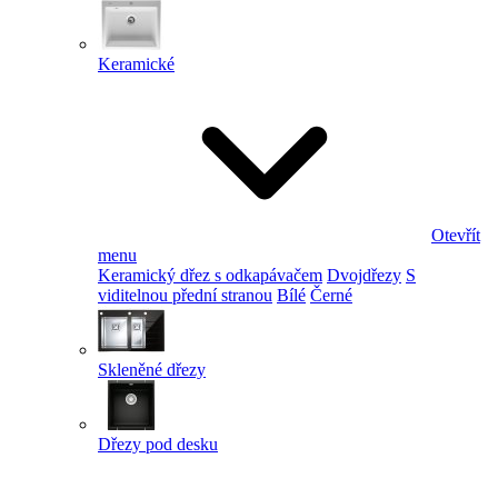
Keramické
Otevřít
menu
Keramický dřez s odkapávačem
Dvojdřezy
S
viditelnou přední stranou
Bílé
Černé
Skleněné dřezy
Dřezy pod desku