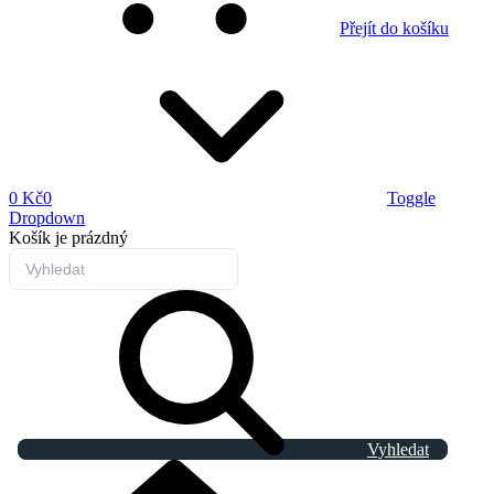
Přejít do košíku
0 Kč
0
Toggle
Dropdown
Košík
je prázdný
Vyhledat