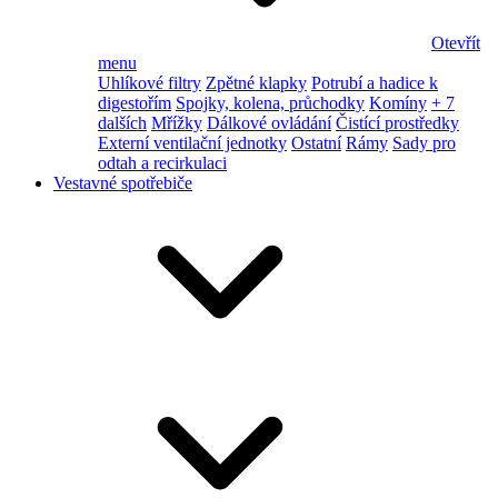
Otevřít
menu
Uhlíkové filtry
Zpětné klapky
Potrubí a hadice k
digestořím
Spojky, kolena, průchodky
Komíny
+ 7
dalších
Mřížky
Dálkové ovládání
Čistící prostředky
Externí ventilační jednotky
Ostatní
Rámy
Sady pro
odtah a recirkulaci
Vestavné spotřebiče