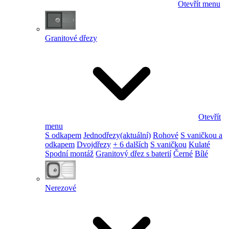
Otevřít menu
Granitové dřezy
Otevřít
menu
S odkapem
Jednodřezy
(aktuální)
Rohové
S vaničkou a
odkapem
Dvojdřezy
+ 6 dalších
S vaničkou
Kulaté
Spodní montáž
Granitový dřez s baterií
Černé
Bílé
Nerezové