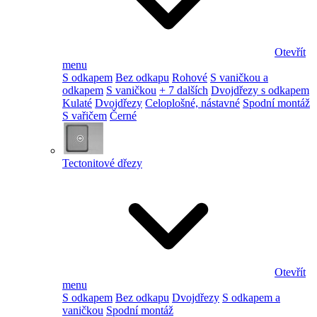
Otevřít
menu
S odkapem
Bez odkapu
Rohové
S vaničkou a
odkapem
S vaničkou
+ 7 dalších
Dvojdřezy s odkapem
Kulaté
Dvojdřezy
Celoplošné, nástavné
Spodní montáž
S vařičem
Černé
Tectonitové dřezy
Otevřít
menu
S odkapem
Bez odkapu
Dvojdřezy
S odkapem a
vaničkou
Spodní montáž