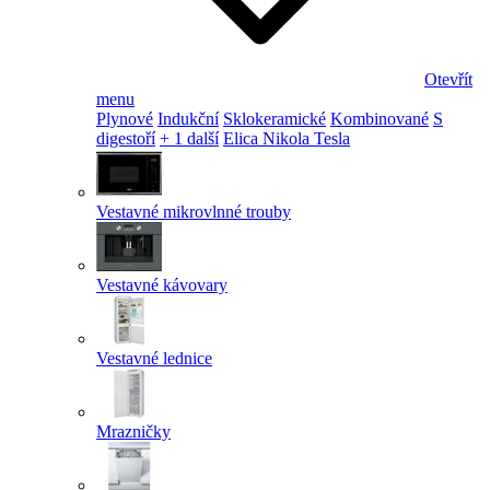
Otevřít
menu
Plynové
Indukční
Sklokeramické
Kombinované
S
digestoří
+ 1 další
Elica Nikola Tesla
Vestavné mikrovlnné trouby
Vestavné kávovary
Vestavné lednice
Mrazničky