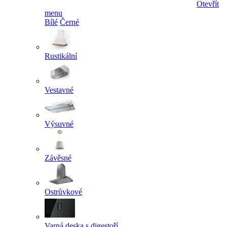
Otevřít
menu
Bílé
Černé
Rustikální
Vestavné
Výsuvné
Závěsné
Ostrůvkové
Varná deska s digestoří