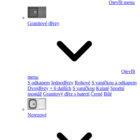
Otevřít menu
Granitové dřezy
Otevřít
menu
S odkapem
Jednodřezy
Rohové
S vaničkou a odkapem
Dvojdřezy
+ 6 dalších
S vaničkou
Kulaté
Spodní
montáž
Granitový dřez s baterií
Černé
Bílé
Nerezové