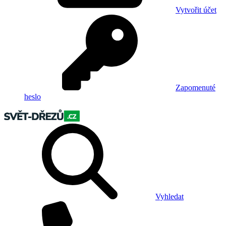
Vytvořit účet
Zapomenuté
heslo
Vyhledat