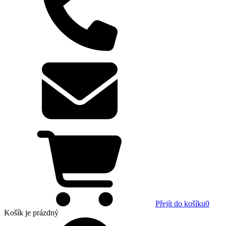
Přejít do košíku
0
Košík
je prázdný