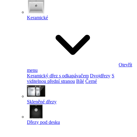
Keramické
Otevřít
menu
Keramický dřez s odkapávačem
Dvojdřezy
S
viditelnou přední stranou
Bílé
Černé
Skleněné dřezy
Dřezy pod desku