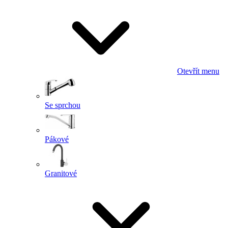
Otevřít menu
Se sprchou
Pákové
Granitové