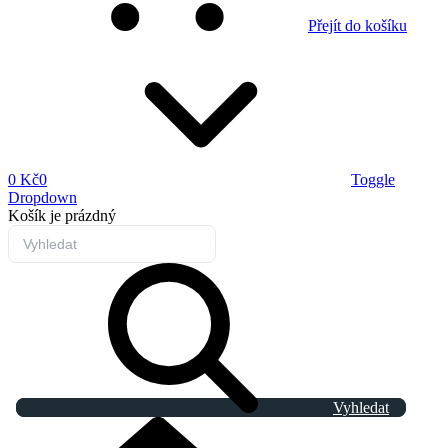
Přejít do košíku
0 Kč
0
Toggle
Dropdown
Košík
je prázdný
Vyhledat