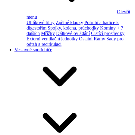
Otevřít
menu
Uhlíkové filtry
Zpětné klapky
Potrubí a hadice k
digestořím
Spojky, kolena, průchodky
Komíny
+ 7
dalších
Mřížky
Dálkové ovládání
Čistící prostředky
Externí ventilační jednotky
Ostatní
Rámy
Sady pro
odtah a recirkulaci
Vestavné spotřebiče