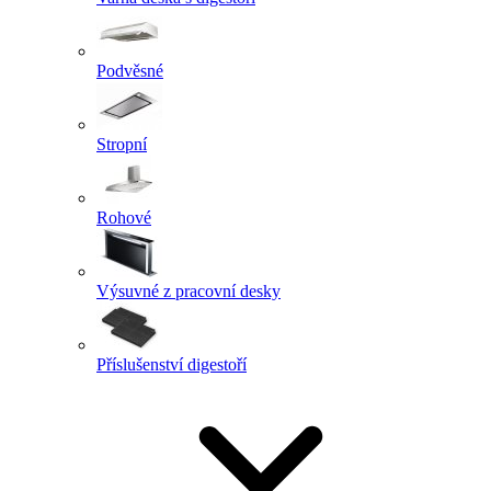
Podvěsné
Stropní
Rohové
Výsuvné z pracovní desky
Příslušenství digestoří