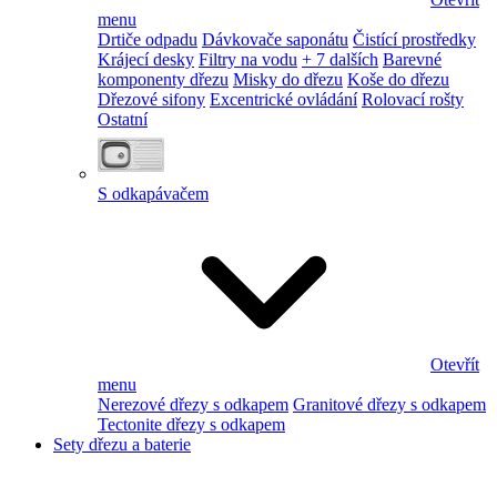
menu
Drtiče odpadu
Dávkovače saponátu
Čistící prostředky
Krájecí desky
Filtry na vodu
+ 7 dalších
Barevné
komponenty dřezu
Misky do dřezu
Koše do dřezu
Dřezové sifony
Excentrické ovládání
Rolovací rošty
Ostatní
S odkapávačem
Otevřít
menu
Nerezové dřezy s odkapem
Granitové dřezy s odkapem
Tectonite dřezy s odkapem
Sety dřezu a baterie