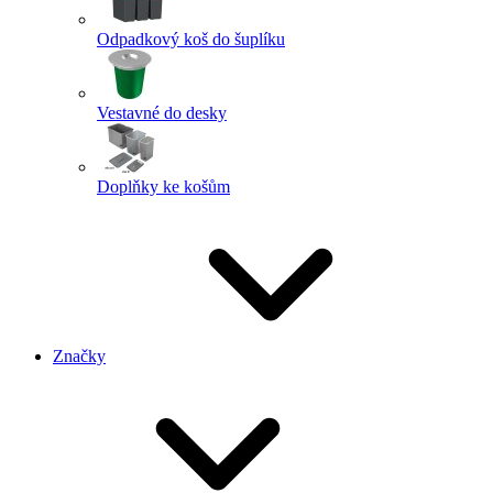
Odpadkový koš do šuplíku
Vestavné do desky
Doplňky ke košům
Značky