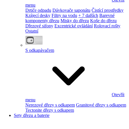
menu
Drtiče odpadu
Dávkovače saponátu
Čistící prostředky
Krájecí desky
Filtry na vodu
+ 7 dalších
Barevné
komponenty dřezu
Misky do dřezu
Koše do dřezu
Dřezové sifony
Excentrické ovládání
Rolovací rošty
Ostatní
S odkapávačem
Otevřít
menu
Nerezové dřezy s odkapem
Granitové dřezy s odkapem
Tectonite dřezy s odkapem
Sety dřezu a baterie