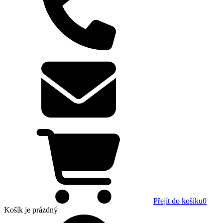
Přejít do košíku
0
Košík
je prázdný