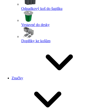
Odpadkový koš do šuplíku
Vestavné do desky
Doplňky ke košům
Značky