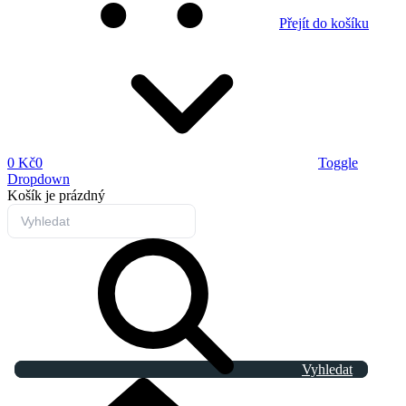
Přejít do košíku
0 Kč
0
Toggle
Dropdown
Košík
je prázdný
Vyhledat