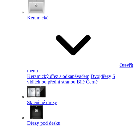
Keramické
Otevřít
menu
Keramický dřez s odkapávačem
Dvojdřezy
S
viditelnou přední stranou
Bílé
Černé
Skleněné dřezy
Dřezy pod desku