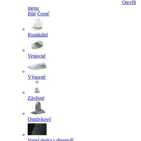
Otevřít
menu
Bílé
Černé
Rustikální
Vestavné
Výsuvné
Závěsné
Ostrůvkové
Varná deska s digestoří