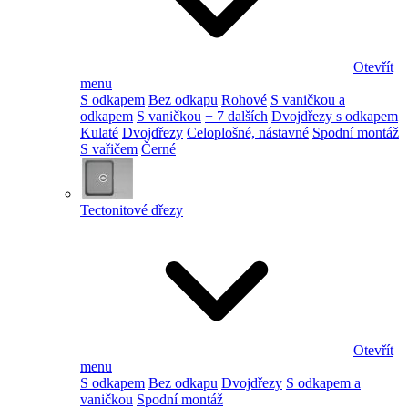
Otevřít
menu
S odkapem
Bez odkapu
Rohové
S vaničkou a
odkapem
S vaničkou
+ 7 dalších
Dvojdřezy s odkapem
Kulaté
Dvojdřezy
Celoplošné, nástavné
Spodní montáž
S vařičem
Černé
Tectonitové dřezy
Otevřít
menu
S odkapem
Bez odkapu
Dvojdřezy
S odkapem a
vaničkou
Spodní montáž