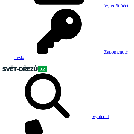
Vytvořit účet
Zapomenuté
heslo
Vyhledat