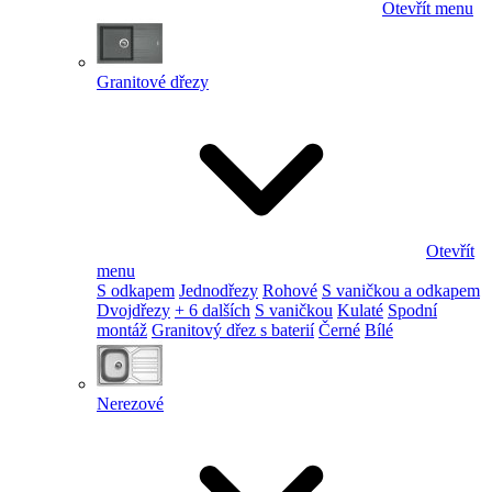
Otevřít menu
Granitové dřezy
Otevřít
menu
S odkapem
Jednodřezy
Rohové
S vaničkou a odkapem
Dvojdřezy
+ 6 dalších
S vaničkou
Kulaté
Spodní
montáž
Granitový dřez s baterií
Černé
Bílé
Nerezové