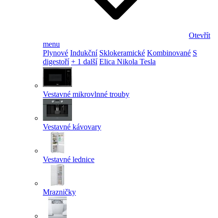
Otevřít
menu
Plynové
Indukční
Sklokeramické
Kombinované
S
digestoří
+ 1 další
Elica Nikola Tesla
Vestavné mikrovlnné trouby
Vestavné kávovary
Vestavné lednice
Mrazničky