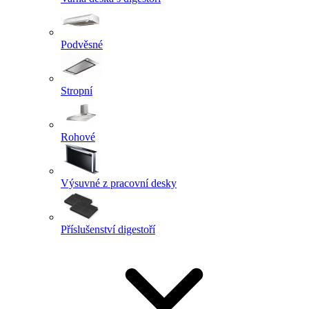
Podvěsné
Stropní
Rohové
Výsuvné z pracovní desky
Příslušenství digestoří