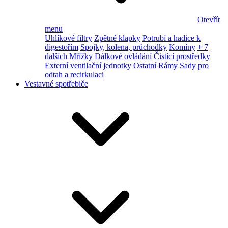
Otevřít
menu
Uhlíkové filtry
Zpětné klapky
Potrubí a hadice k
digestořím
Spojky, kolena, průchodky
Komíny
+ 7
dalších
Mřížky
Dálkové ovládání
Čistící prostředky
Externí ventilační jednotky
Ostatní
Rámy
Sady pro
odtah a recirkulaci
Vestavné spotřebiče