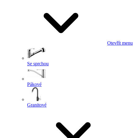
Otevřít menu
Se sprchou
Pákové
Granitové