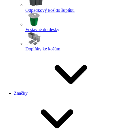
Odpadkový koš do šuplíku
Vestavné do desky
Doplňky ke košům
Značky