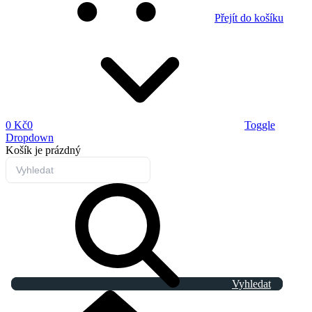
Přejít do košíku
0 Kč
0
Toggle
Dropdown
Košík
je prázdný
Vyhledat