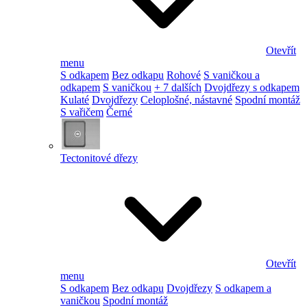
Otevřít
menu
S odkapem
Bez odkapu
Rohové
S vaničkou a
odkapem
S vaničkou
+ 7 dalších
Dvojdřezy s odkapem
Kulaté
Dvojdřezy
Celoplošné, nástavné
Spodní montáž
S vařičem
Černé
Tectonitové dřezy
Otevřít
menu
S odkapem
Bez odkapu
Dvojdřezy
S odkapem a
vaničkou
Spodní montáž