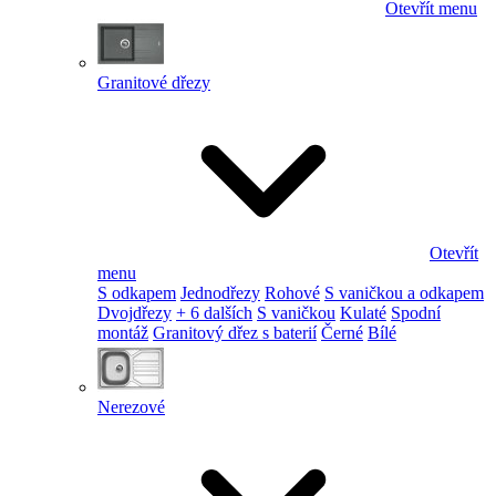
Otevřít menu
Granitové dřezy
Otevřít
menu
S odkapem
Jednodřezy
Rohové
S vaničkou a odkapem
Dvojdřezy
+ 6 dalších
S vaničkou
Kulaté
Spodní
montáž
Granitový dřez s baterií
Černé
Bílé
Nerezové