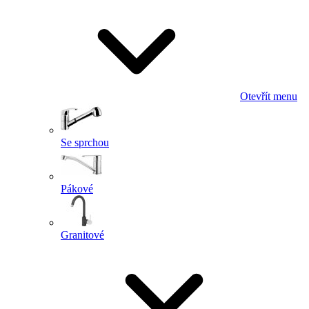
Otevřít menu
Se sprchou
Pákové
Granitové