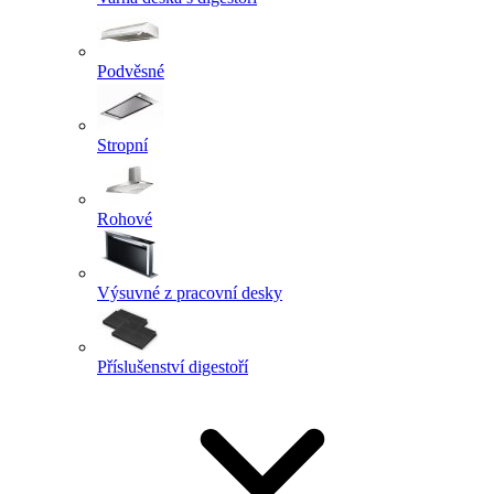
Podvěsné
Stropní
Rohové
Výsuvné z pracovní desky
Příslušenství digestoří