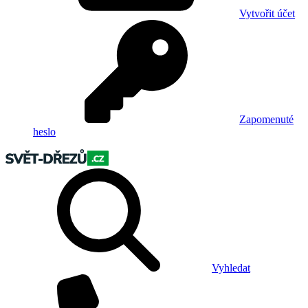
Vytvořit účet
Zapomenuté
heslo
Vyhledat