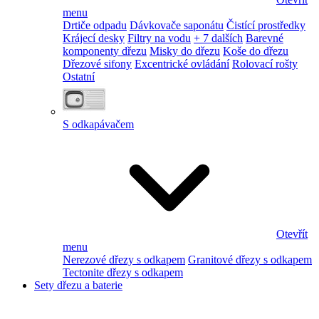
menu
Drtiče odpadu
Dávkovače saponátu
Čistící prostředky
Krájecí desky
Filtry na vodu
+ 7 dalších
Barevné
komponenty dřezu
Misky do dřezu
Koše do dřezu
Dřezové sifony
Excentrické ovládání
Rolovací rošty
Ostatní
S odkapávačem
Otevřít
menu
Nerezové dřezy s odkapem
Granitové dřezy s odkapem
Tectonite dřezy s odkapem
Sety dřezu a baterie