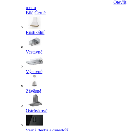
Otevřít
menu
Bílé
Černé
Rustikální
Vestavné
Výsuvné
Závěsné
Ostrůvkové
Varná deska s digestoří