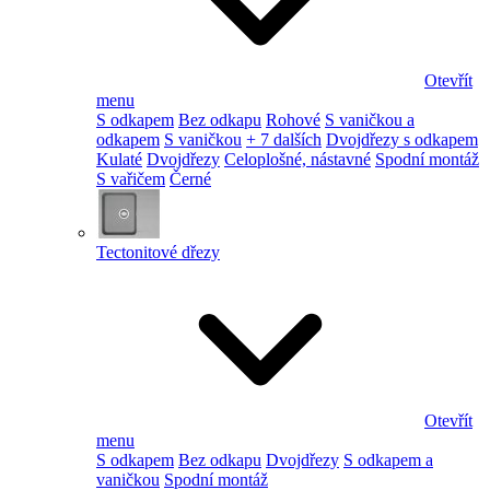
Otevřít
menu
S odkapem
Bez odkapu
Rohové
S vaničkou a
odkapem
S vaničkou
+ 7 dalších
Dvojdřezy s odkapem
Kulaté
Dvojdřezy
Celoplošné, nástavné
Spodní montáž
S vařičem
Černé
Tectonitové dřezy
Otevřít
menu
S odkapem
Bez odkapu
Dvojdřezy
S odkapem a
vaničkou
Spodní montáž