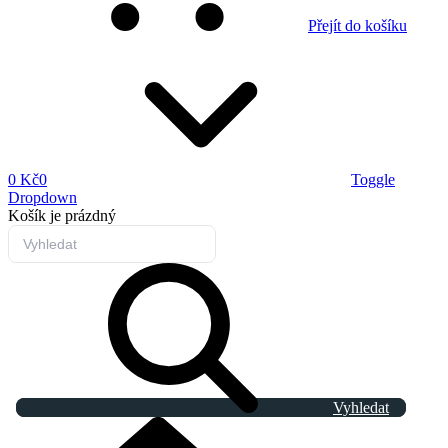
Přejít do košíku
0 Kč
0
Toggle
Dropdown
Košík
je prázdný
Vyhledat