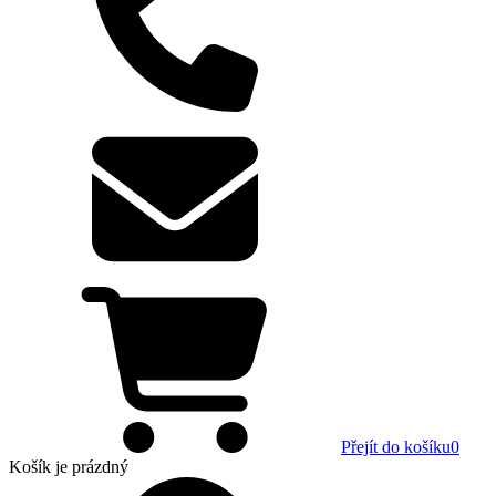
Přejít do košíku
0
Košík
je prázdný