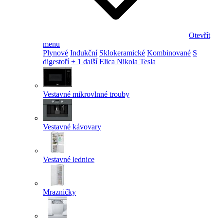
Otevřít
menu
Plynové
Indukční
Sklokeramické
Kombinované
S
digestoří
+ 1 další
Elica Nikola Tesla
Vestavné mikrovlnné trouby
Vestavné kávovary
Vestavné lednice
Mrazničky