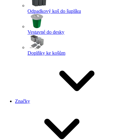
Odpadkový koš do šuplíku
Vestavné do desky
Doplňky ke košům
Značky