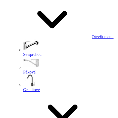
Otevřít menu
Se sprchou
Pákové
Granitové