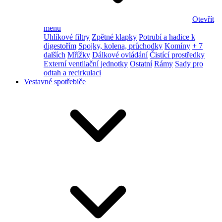
Otevřít
menu
Uhlíkové filtry
Zpětné klapky
Potrubí a hadice k
digestořím
Spojky, kolena, průchodky
Komíny
+ 7
dalších
Mřížky
Dálkové ovládání
Čistící prostředky
Externí ventilační jednotky
Ostatní
Rámy
Sady pro
odtah a recirkulaci
Vestavné spotřebiče