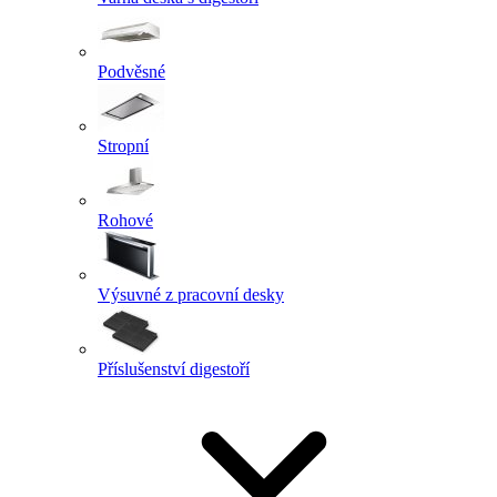
Podvěsné
Stropní
Rohové
Výsuvné z pracovní desky
Příslušenství digestoří