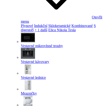
Otevřít
menu
Plynové
Indukční
Sklokeramické
Kombinované
S
digestoří
+ 1 další
Elica Nikola Tesla
Vestavné mikrovlnné trouby
Vestavné kávovary
Vestavné lednice
Mrazničky