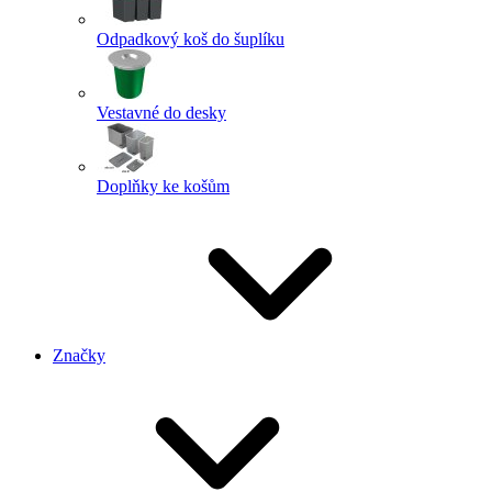
Odpadkový koš do šuplíku
Vestavné do desky
Doplňky ke košům
Značky