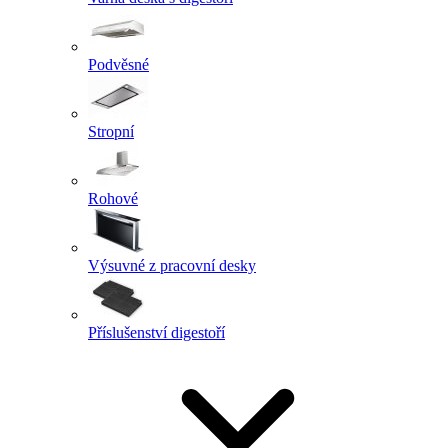
Podvěsné
Stropní
Rohové
Výsuvné z pracovní desky
Příslušenství digestoří