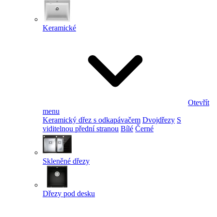
Keramické
Otevřít
menu
Keramický dřez s odkapávačem
Dvojdřezy
S
viditelnou přední stranou
Bílé
Černé
Skleněné dřezy
Dřezy pod desku