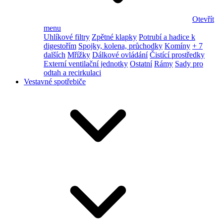
Otevřít
menu
Uhlíkové filtry
Zpětné klapky
Potrubí a hadice k
digestořím
Spojky, kolena, průchodky
Komíny
+ 7
dalších
Mřížky
Dálkové ovládání
Čistící prostředky
Externí ventilační jednotky
Ostatní
Rámy
Sady pro
odtah a recirkulaci
Vestavné spotřebiče