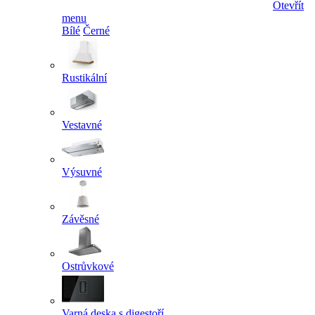
Otevřít
menu
Bílé
Černé
Rustikální
Vestavné
Výsuvné
Závěsné
Ostrůvkové
Varná deska s digestoří