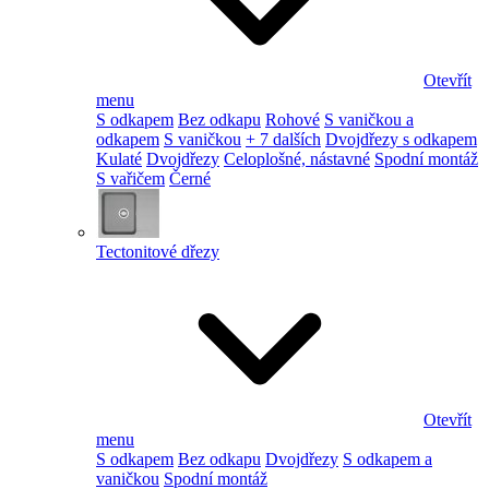
Otevřít
menu
S odkapem
Bez odkapu
Rohové
S vaničkou a
odkapem
S vaničkou
+ 7 dalších
Dvojdřezy s odkapem
Kulaté
Dvojdřezy
Celoplošné, nástavné
Spodní montáž
S vařičem
Černé
Tectonitové dřezy
Otevřít
menu
S odkapem
Bez odkapu
Dvojdřezy
S odkapem a
vaničkou
Spodní montáž