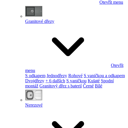
Otevřít menu
Granitové dřezy
Otevřít
menu
S odkapem
Jednodřezy
Rohové
S vaničkou a odkapem
Dvojdřezy
+ 6 dalších
S vaničkou
Kulaté
Spodní
montáž
Granitový dřez s baterií
Černé
Bílé
Nerezové