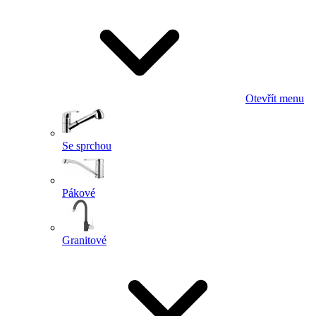
Otevřít menu
Se sprchou
Pákové
Granitové