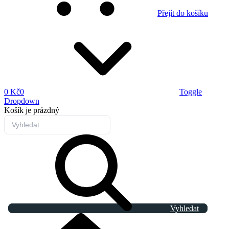
Přejít do košíku
0 Kč
0
Toggle
Dropdown
Košík
je prázdný
Vyhledat