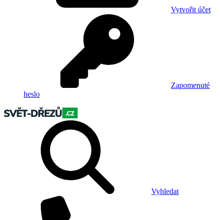
Vytvořit účet
Zapomenuté
heslo
Vyhledat