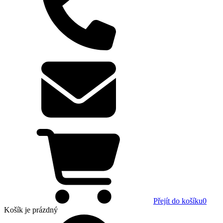
Přejít do košíku
0
Košík
je prázdný