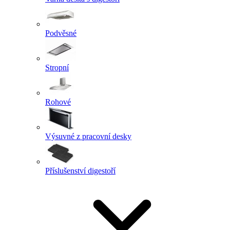
Podvěsné
Stropní
Rohové
Výsuvné z pracovní desky
Příslušenství digestoří