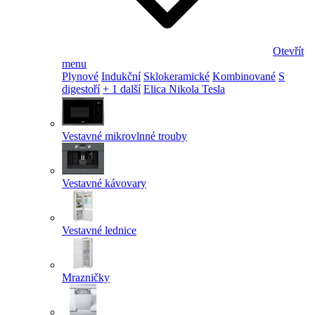
Otevřít
menu
Plynové
Indukční
Sklokeramické
Kombinované
S
digestoří
+ 1 další
Elica Nikola Tesla
Vestavné mikrovlnné trouby
Vestavné kávovary
Vestavné lednice
Mrazničky