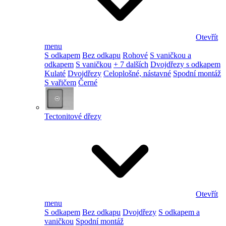
Otevřít
menu
S odkapem
Bez odkapu
Rohové
S vaničkou a
odkapem
S vaničkou
+ 7 dalších
Dvojdřezy s odkapem
Kulaté
Dvojdřezy
Celoplošné, nástavné
Spodní montáž
S vařičem
Černé
Tectonitové dřezy
Otevřít
menu
S odkapem
Bez odkapu
Dvojdřezy
S odkapem a
vaničkou
Spodní montáž