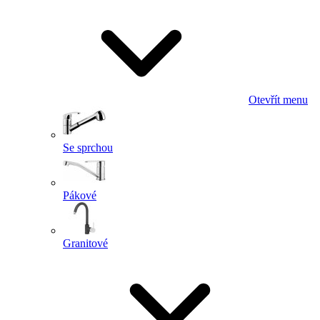
Otevřít menu
Se sprchou
Pákové
Granitové