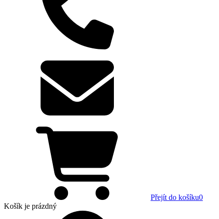
Přejít do košíku
0
Košík
je prázdný