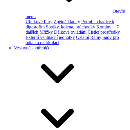
Otevřít
menu
Uhlíkové filtry
Zpětné klapky
Potrubí a hadice k
digestořím
Spojky, kolena, průchodky
Komíny
+ 7
dalších
Mřížky
Dálkové ovládání
Čistící prostředky
Externí ventilační jednotky
Ostatní
Rámy
Sady pro
odtah a recirkulaci
Vestavné spotřebiče