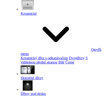
Keramické
Otevřít
menu
Keramický dřez s odkapávačem
Dvojdřezy
S
viditelnou přední stranou
Bílé
Černé
Skleněné dřezy
Dřezy pod desku