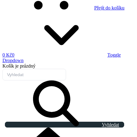
Přejít do košíku
0 Kč
0
Toggle
Dropdown
Košík
je prázdný
Vyhledat