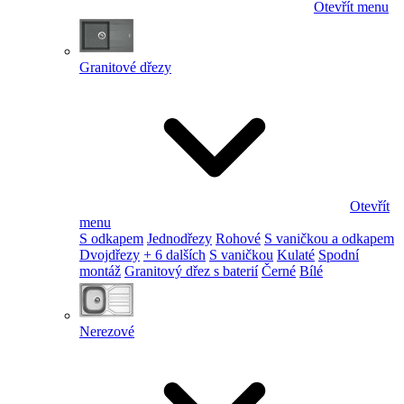
Otevřít menu
Granitové dřezy
Otevřít
menu
S odkapem
Jednodřezy
Rohové
S vaničkou a odkapem
Dvojdřezy
+ 6 dalších
S vaničkou
Kulaté
Spodní
montáž
Granitový dřez s baterií
Černé
Bílé
Nerezové