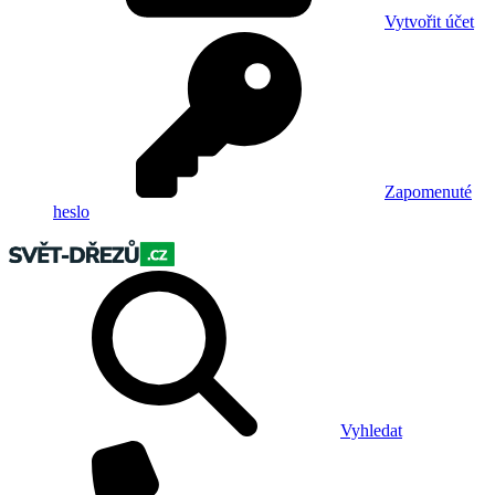
Vytvořit účet
Zapomenuté
heslo
Vyhledat