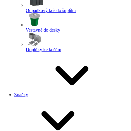
Odpadkový koš do šuplíku
Vestavné do desky
Doplňky ke košům
Značky