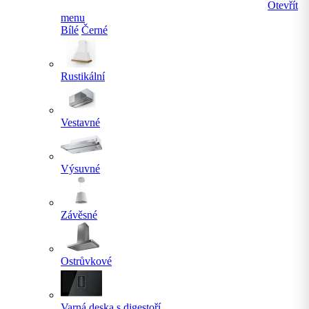
Otevřít
menu
Bílé
Černé
Rustikální
Vestavné
Výsuvné
Závěsné
Ostrůvkové
Varná deska s digestoří