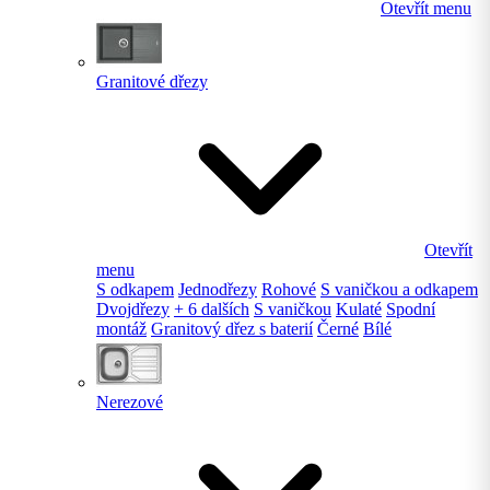
Otevřít menu
Granitové dřezy
Otevřít
menu
S odkapem
Jednodřezy
Rohové
S vaničkou a odkapem
Dvojdřezy
+ 6 dalších
S vaničkou
Kulaté
Spodní
montáž
Granitový dřez s baterií
Černé
Bílé
Nerezové