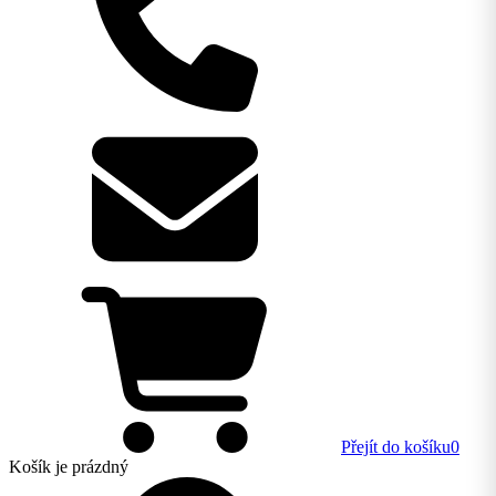
Přejít do košíku
0
Košík
je prázdný