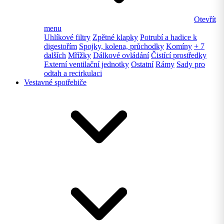
Otevřít
menu
Uhlíkové filtry
Zpětné klapky
Potrubí a hadice k
digestořím
Spojky, kolena, průchodky
Komíny
+ 7
dalších
Mřížky
Dálkové ovládání
Čistící prostředky
Externí ventilační jednotky
Ostatní
Rámy
Sady pro
odtah a recirkulaci
Vestavné spotřebiče