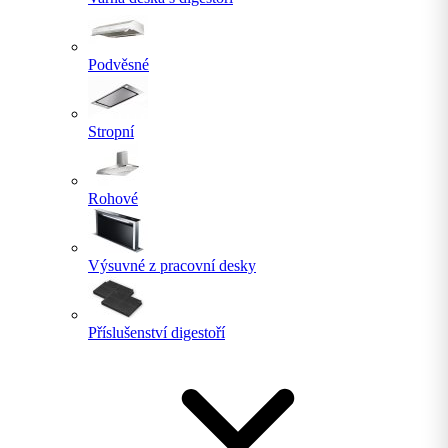
Podvěsné
Stropní
Rohové
Výsuvné z pracovní desky
Příslušenství digestoří