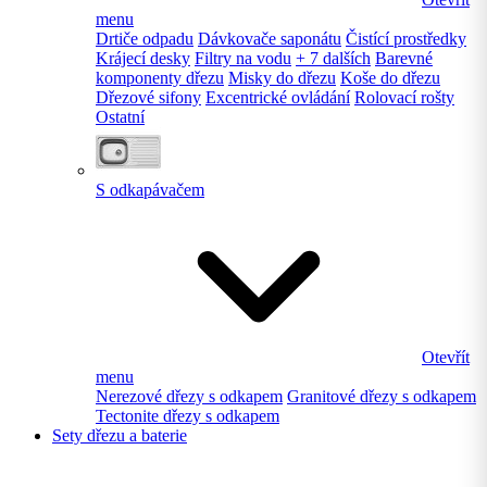
menu
Drtiče odpadu
Dávkovače saponátu
Čistící prostředky
Krájecí desky
Filtry na vodu
+ 7 dalších
Barevné
komponenty dřezu
Misky do dřezu
Koše do dřezu
Dřezové sifony
Excentrické ovládání
Rolovací rošty
Ostatní
S odkapávačem
Otevřít
menu
Nerezové dřezy s odkapem
Granitové dřezy s odkapem
Tectonite dřezy s odkapem
Sety dřezu a baterie