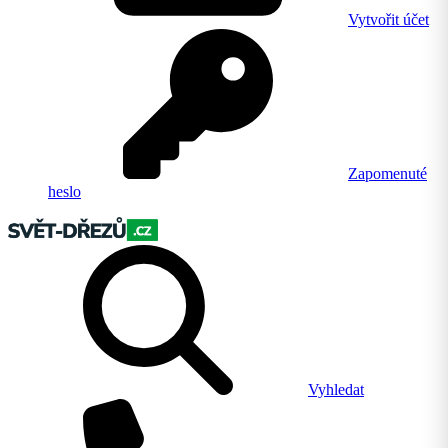
Vytvořit účet
Zapomenuté
heslo
Vyhledat