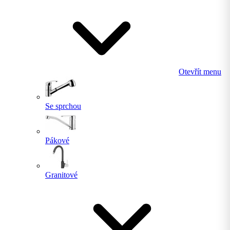
Otevřít menu
Se sprchou
Pákové
Granitové