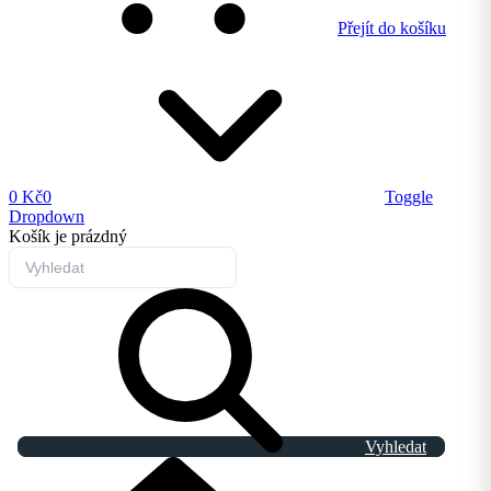
Přejít do košíku
0 Kč
0
Toggle
Dropdown
Košík
je prázdný
Vyhledat