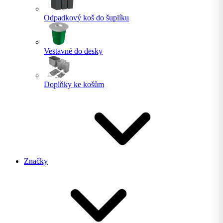
Odpadkový koš do šuplíku
Vestavné do desky
Doplňky ke košům
Značky