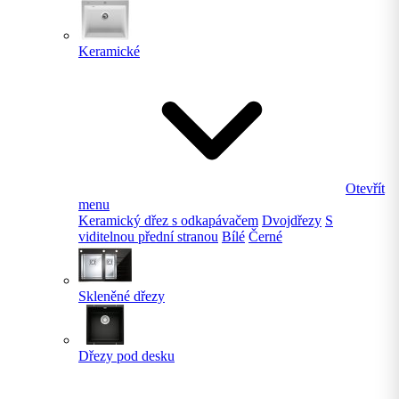
Keramické
Otevřít
menu
Keramický dřez s odkapávačem
Dvojdřezy
S
viditelnou přední stranou
Bílé
Černé
Skleněné dřezy
Dřezy pod desku