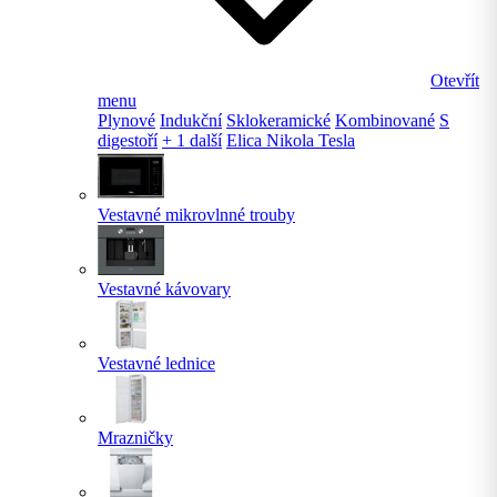
Otevřít
menu
Plynové
Indukční
Sklokeramické
Kombinované
S
digestoří
+ 1 další
Elica Nikola Tesla
Vestavné mikrovlnné trouby
Vestavné kávovary
Vestavné lednice
Mrazničky