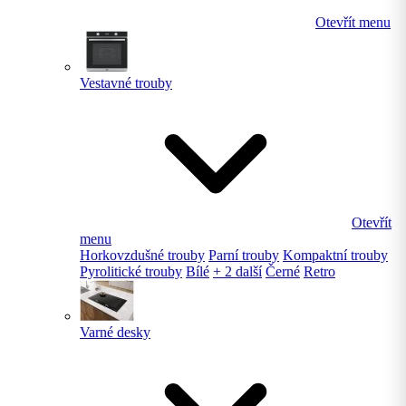
Otevřít menu
Vestavné trouby
Otevřít
menu
Horkovzdušné trouby
Parní trouby
Kompaktní trouby
Pyrolitické trouby
Bílé
+ 2 další
Černé
Retro
Varné desky