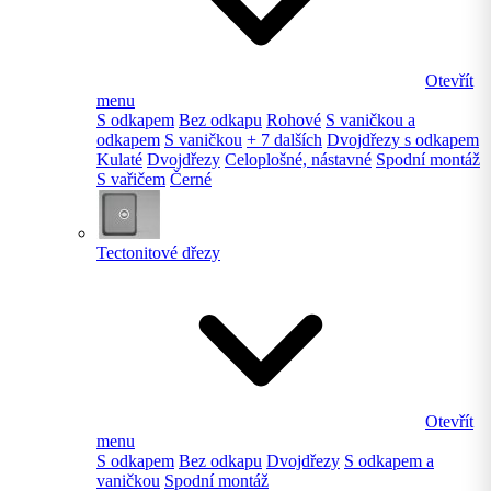
Otevřít
menu
S odkapem
Bez odkapu
Rohové
S vaničkou a
odkapem
S vaničkou
+ 7 dalších
Dvojdřezy s odkapem
Kulaté
Dvojdřezy
Celoplošné, nástavné
Spodní montáž
S vařičem
Černé
Tectonitové dřezy
Otevřít
menu
S odkapem
Bez odkapu
Dvojdřezy
S odkapem a
vaničkou
Spodní montáž