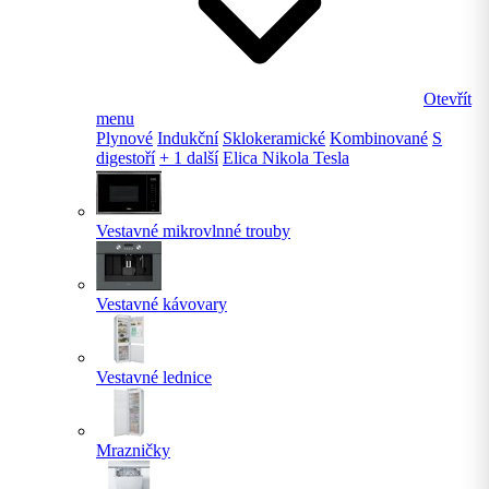
Otevřít
menu
Plynové
Indukční
Sklokeramické
Kombinované
S
digestoří
+ 1 další
Elica Nikola Tesla
Vestavné mikrovlnné trouby
Vestavné kávovary
Vestavné lednice
Mrazničky