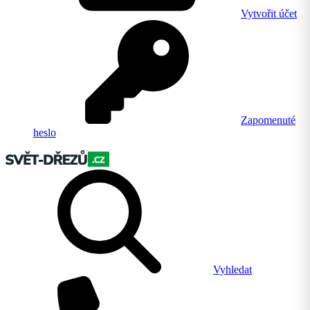
Vytvořit účet
Zapomenuté
heslo
Vyhledat