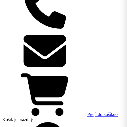
Přejít do košíku
0
Košík
je prázdný