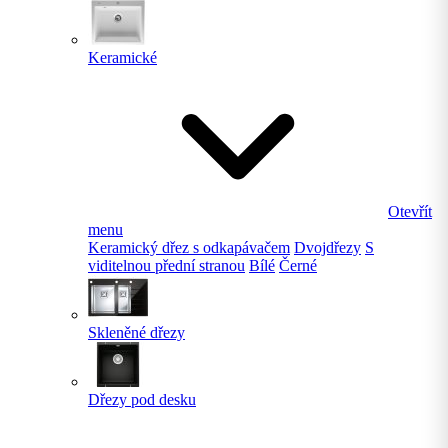
Keramické
Otevřít
menu
Keramický dřez s odkapávačem
Dvojdřezy
S
viditelnou přední stranou
Bílé
Černé
Skleněné dřezy
Dřezy pod desku