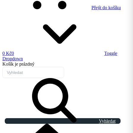
Přejít do košíku
0 Kč
0
Toggle
Dropdown
Košík
je prázdný
Vyhledat