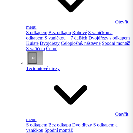
Otevřít
menu
S odkapem
Bez odkapu
Rohové
S vaničkou a
odkapem
S vaničkou
+ 7 dalších
Dvojdřezy s odkapem
Kulaté
Dvojdřezy
Celoplošné, nástavné
Spodní montáž
S vařičem
Černé
Tectonitové dřezy
Otevřít
menu
S odkapem
Bez odkapu
Dvojdřezy
S odkapem a
vaničkou
Spodní montáž