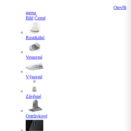
Otevřít
menu
Bílé
Černé
Rustikální
Vestavné
Výsuvné
Závěsné
Ostrůvkové