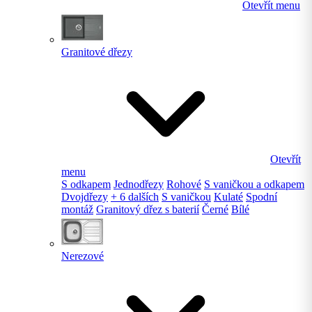
Otevřít menu
Granitové dřezy
Otevřít
menu
S odkapem
Jednodřezy
Rohové
S vaničkou a odkapem
Dvojdřezy
+ 6 dalších
S vaničkou
Kulaté
Spodní
montáž
Granitový dřez s baterií
Černé
Bílé
Nerezové