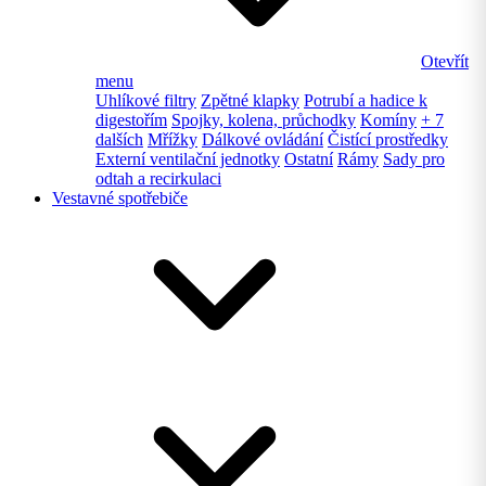
Otevřít
menu
Uhlíkové filtry
Zpětné klapky
Potrubí a hadice k
digestořím
Spojky, kolena, průchodky
Komíny
+ 7
dalších
Mřížky
Dálkové ovládání
Čistící prostředky
Externí ventilační jednotky
Ostatní
Rámy
Sady pro
odtah a recirkulaci
Vestavné spotřebiče