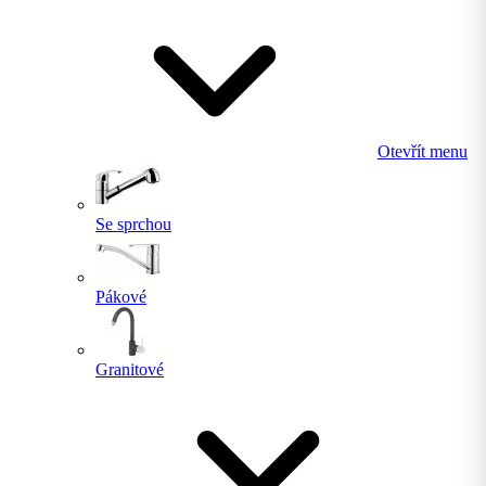
Otevřít menu
Se sprchou
Pákové
Granitové