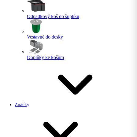
Odpadkový koš do šuplíku
Vestavné do desky
Doplňky ke košům
Značky