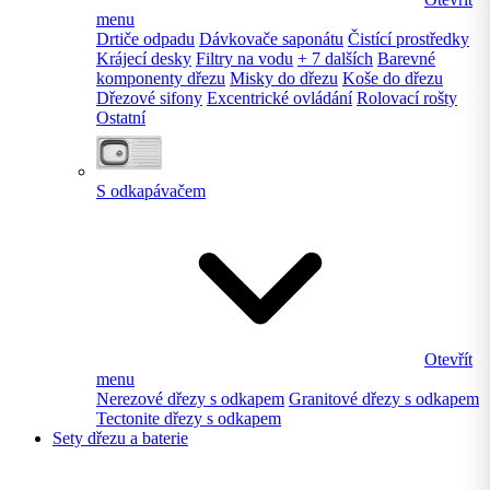
menu
Drtiče odpadu
Dávkovače saponátu
Čistící prostředky
Krájecí desky
Filtry na vodu
+ 7 dalších
Barevné
komponenty dřezu
Misky do dřezu
Koše do dřezu
Dřezové sifony
Excentrické ovládání
Rolovací rošty
Ostatní
S odkapávačem
Otevřít
menu
Nerezové dřezy s odkapem
Granitové dřezy s odkapem
Tectonite dřezy s odkapem
Sety dřezu a baterie