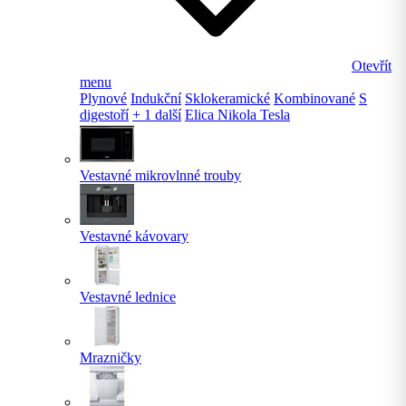
Otevřít
menu
Plynové
Indukční
Sklokeramické
Kombinované
S
digestoří
+ 1 další
Elica Nikola Tesla
Vestavné mikrovlnné trouby
Vestavné kávovary
Vestavné lednice
Mrazničky