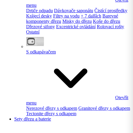
menu
Drtiče odpadu
Dávkovače saponátu
Čistící prostředky
Krájecí desky
Filtry na vodu
+ 7 dalších
Barevné
komponenty dřezu
Misky do dřezu
Koše do dřezu
Dřezové sifony
Excentrické ovládání
Rolovací rošty
Ostatní
S odkapávačem
Otevřít
menu
Nerezové dřezy s odkapem
Granitové dřezy s odkapem
Tectonite dřezy s odkapem
Sety dřezu a baterie