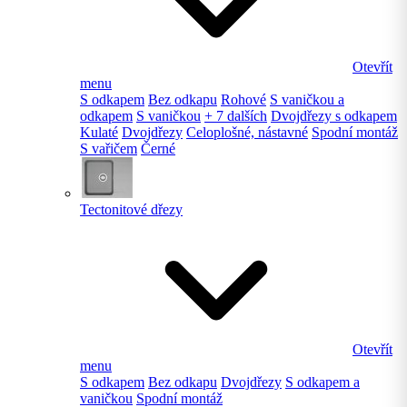
Otevřít
menu
S odkapem
Bez odkapu
Rohové
S vaničkou a
odkapem
S vaničkou
+ 7 dalších
Dvojdřezy s odkapem
Kulaté
Dvojdřezy
Celoplošné, nástavné
Spodní montáž
S vařičem
Černé
Tectonitové dřezy
Otevřít
menu
S odkapem
Bez odkapu
Dvojdřezy
S odkapem a
vaničkou
Spodní montáž