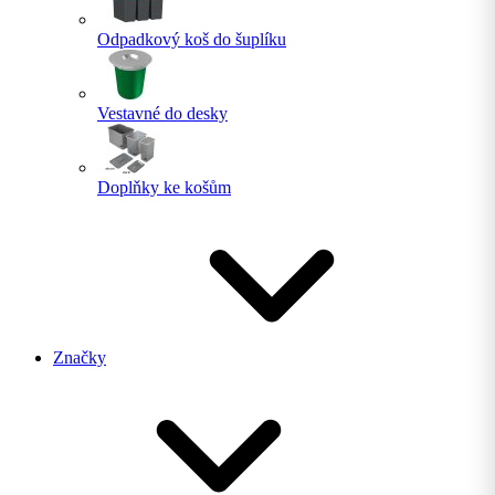
Odpadkový koš do šuplíku
Vestavné do desky
Doplňky ke košům
Značky