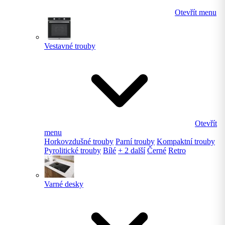
Otevřít menu
Vestavné trouby
Otevřít
menu
Horkovzdušné trouby
Parní trouby
Kompaktní trouby
Pyrolitické trouby
Bílé
+ 2 další
Černé
Retro
Varné desky