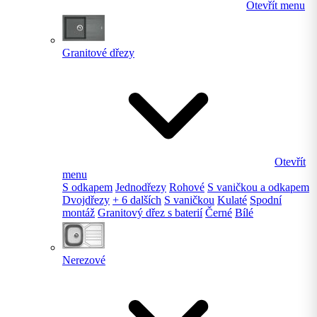
Otevřít menu
Granitové dřezy
Otevřít
menu
S odkapem
Jednodřezy
Rohové
S vaničkou a odkapem
Dvojdřezy
+ 6 dalších
S vaničkou
Kulaté
Spodní
montáž
Granitový dřez s baterií
Černé
Bílé
Nerezové