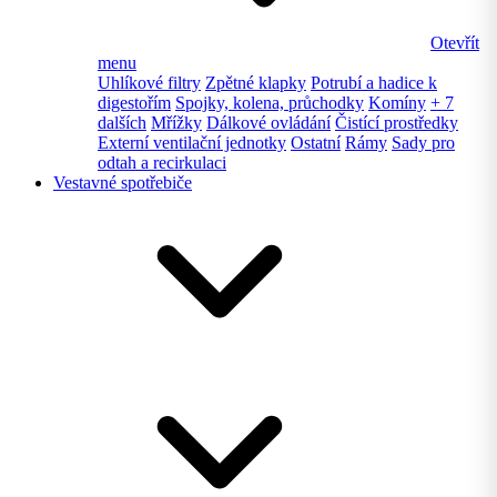
Otevřít
menu
Uhlíkové filtry
Zpětné klapky
Potrubí a hadice k
digestořím
Spojky, kolena, průchodky
Komíny
+ 7
dalších
Mřížky
Dálkové ovládání
Čistící prostředky
Externí ventilační jednotky
Ostatní
Rámy
Sady pro
odtah a recirkulaci
Vestavné spotřebiče