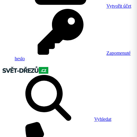
Vytvořit účet
Zapomenuté
heslo
Vyhledat