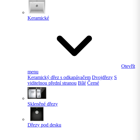
Keramické
Otevřít
menu
Keramický dřez s odkapávačem
Dvojdřezy
S
viditelnou přední stranou
Bílé
Černé
Skleněné dřezy
Dřezy pod desku