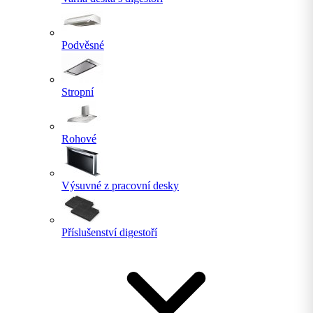
Podvěsné
Stropní
Rohové
Výsuvné z pracovní desky
Příslušenství digestoří