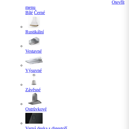
Otevřít
menu
Bílé
Černé
Rustikální
Vestavné
Výsuvné
Závěsné
Ostrůvkové
Varná deska s digestoří