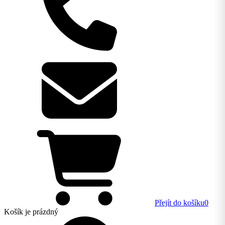
Přejít do košíku
0
Košík
je prázdný