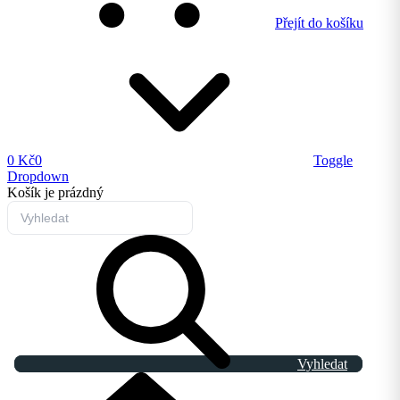
Přejít do košíku
0 Kč
0
Toggle
Dropdown
Košík
je prázdný
Vyhledat