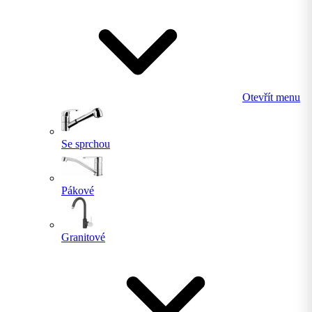
Otevřít menu
Se sprchou
Pákové
Granitové