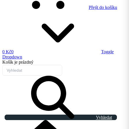
Přejít do košíku
0 Kč
0
Toggle
Dropdown
Košík
je prázdný
Vyhledat