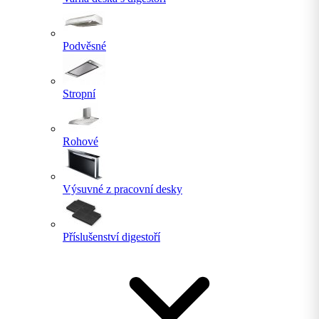
Podvěsné
Stropní
Rohové
Výsuvné z pracovní desky
Příslušenství digestoří