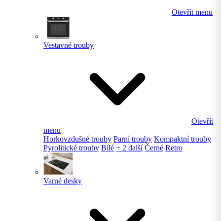
Otevřít menu
Vestavné trouby
Otevřít
menu
Horkovzdušné trouby
Parní trouby
Kompaktní trouby
Pyrolitické trouby
Bílé
+ 2 další
Černé
Retro
Varné desky