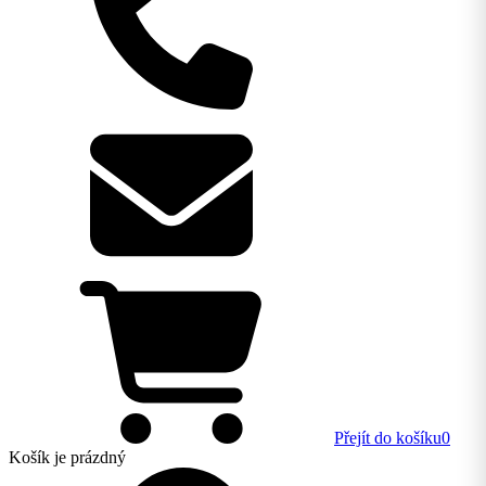
Přejít do košíku
0
Košík
je prázdný