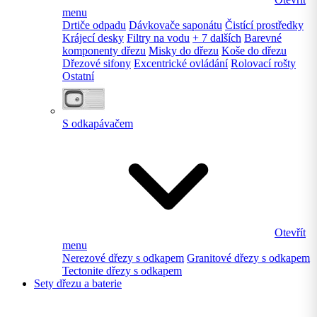
menu
Drtiče odpadu
Dávkovače saponátu
Čistící prostředky
Krájecí desky
Filtry na vodu
+ 7 dalších
Barevné
komponenty dřezu
Misky do dřezu
Koše do dřezu
Dřezové sifony
Excentrické ovládání
Rolovací rošty
Ostatní
S odkapávačem
Otevřít
menu
Nerezové dřezy s odkapem
Granitové dřezy s odkapem
Tectonite dřezy s odkapem
Sety dřezu a baterie