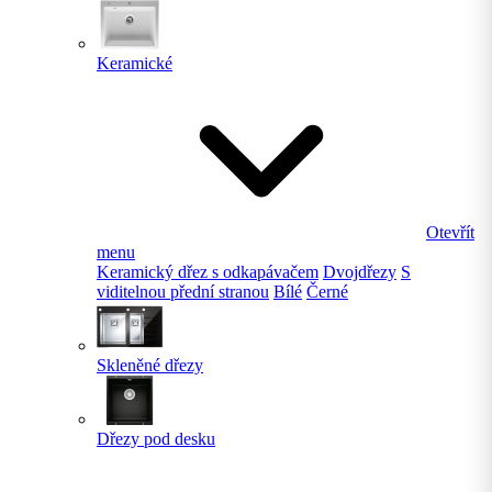
Keramické
Otevřít
menu
Keramický dřez s odkapávačem
Dvojdřezy
S
viditelnou přední stranou
Bílé
Černé
Skleněné dřezy
Dřezy pod desku