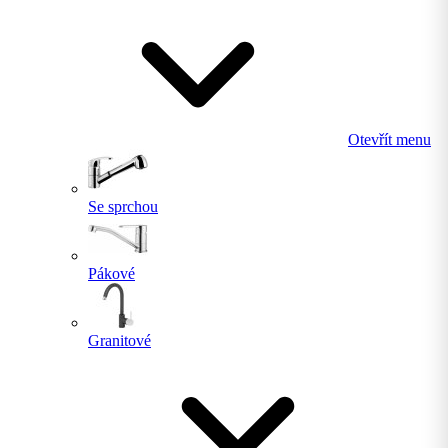
Otevřít menu
Se sprchou
Pákové
Granitové