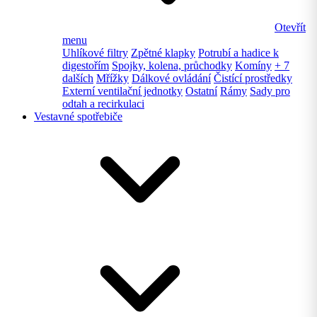
Otevřít
menu
Uhlíkové filtry
Zpětné klapky
Potrubí a hadice k
digestořím
Spojky, kolena, průchodky
Komíny
+ 7
dalších
Mřížky
Dálkové ovládání
Čistící prostředky
Externí ventilační jednotky
Ostatní
Rámy
Sady pro
odtah a recirkulaci
Vestavné spotřebiče