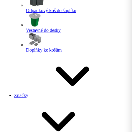
Odpadkový koš do šuplíku
Vestavné do desky
Doplňky ke košům
Značky