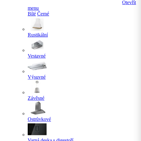
Otevřít
menu
Bílé
Černé
Rustikální
Vestavné
Výsuvné
Závěsné
Ostrůvkové
Varná deska s digestoří