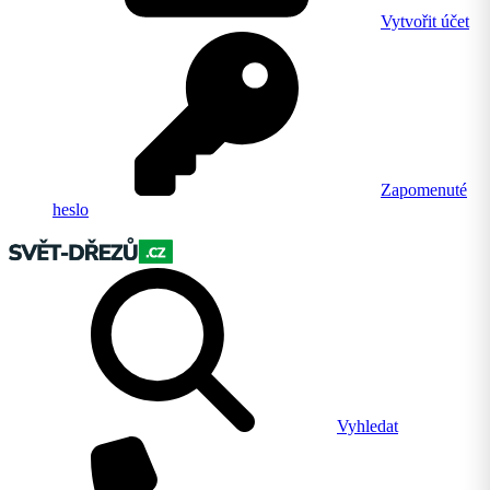
Vytvořit účet
Zapomenuté
heslo
Vyhledat