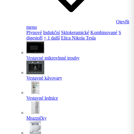
Otevřít
menu
Plynové
Indukční
Sklokeramické
Kombinované
S
digestoří
+ 1 další
Elica Nikola Tesla
Vestavné mikrovlnné trouby
Vestavné kávovary
Vestavné lednice
Mrazničky