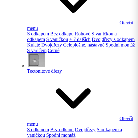
Otevřít
menu
S odkapem
Bez odkapu
Rohové
S vaničkou a
odkapem
S vaničkou
+ 7 dalších
Dvojdřezy s odkapem
Kulaté
Dvojdřezy
Celoplošné, nástavné
Spodní montáž
S vařičem
Černé
Tectonitové dřezy
Otevřít
menu
S odkapem
Bez odkapu
Dvojdřezy
S odkapem a
vaničkou
Spodní montáž