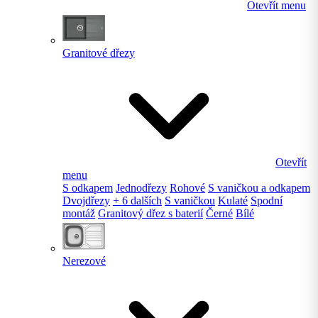
Otevřít menu
Granitové dřezy
Otevřít
menu
S odkapem
Jednodřezy
Rohové
S vaničkou a odkapem
Dvojdřezy
+ 6 dalších
S vaničkou
Kulaté
Spodní
montáž
Granitový dřez s baterií
Černé
Bílé
Nerezové