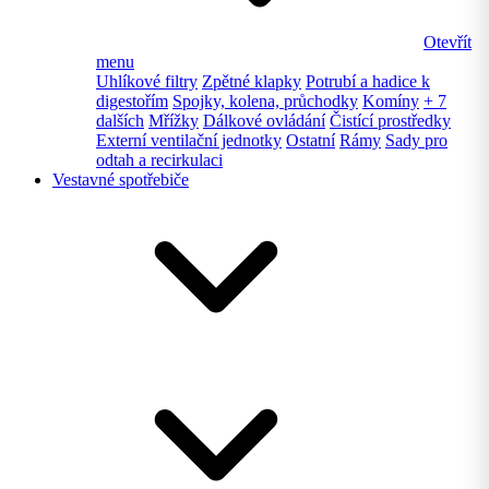
Otevřít
menu
Uhlíkové filtry
Zpětné klapky
Potrubí a hadice k
digestořím
Spojky, kolena, průchodky
Komíny
+ 7
dalších
Mřížky
Dálkové ovládání
Čistící prostředky
Externí ventilační jednotky
Ostatní
Rámy
Sady pro
odtah a recirkulaci
Vestavné spotřebiče