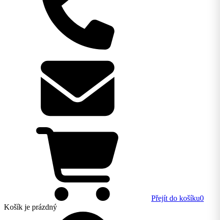
Přejít do košíku
0
Košík
je prázdný