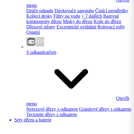
menu
Drtiče odpadu
Dávkovače saponátu
Čistící prostředky
Krájecí desky
Filtry na vodu
+ 7 dalších
Barevné
komponenty dřezu
Misky do dřezu
Koše do dřezu
Dřezové sifony
Excentrické ovládání
Rolovací rošty
Ostatní
S odkapávačem
Otevřít
menu
Nerezové dřezy s odkapem
Granitové dřezy s odkapem
Tectonite dřezy s odkapem
Sety dřezu a baterie