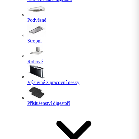
Podvěsné
Stropní
Rohové
Výsuvné z pracovní desky
Příslušenství digestoří