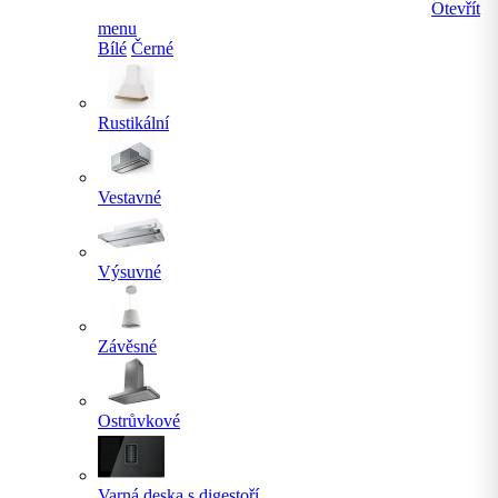
Otevřít
menu
Bílé
Černé
Rustikální
Vestavné
Výsuvné
Závěsné
Ostrůvkové
Varná deska s digestoří