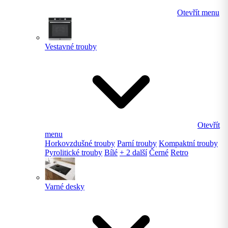
Otevřít menu
Vestavné trouby
Otevřít
menu
Horkovzdušné trouby
Parní trouby
Kompaktní trouby
Pyrolitické trouby
Bílé
+ 2 další
Černé
Retro
Varné desky