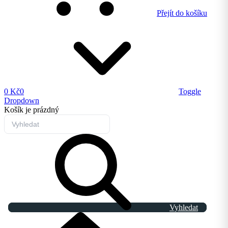
Přejít do košíku
0 Kč
0
Toggle
Dropdown
Košík
je prázdný
Vyhledat