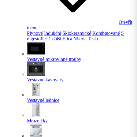
Otevřít
menu
Plynové
Indukční
Sklokeramické
Kombinované
S
digestoří
+ 1 další
Elica Nikola Tesla
Vestavné mikrovlnné trouby
Vestavné kávovary
Vestavné lednice
Mrazničky