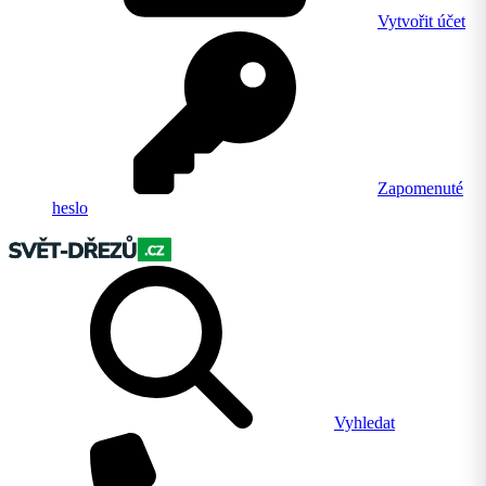
Vytvořit účet
Zapomenuté
heslo
Vyhledat