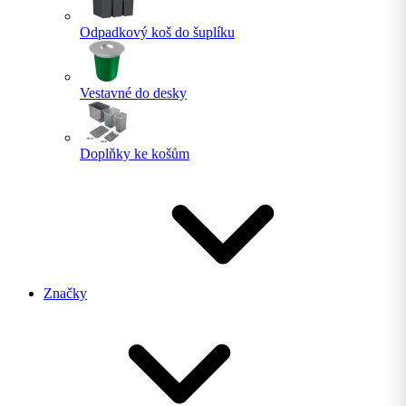
Odpadkový koš do šuplíku
Vestavné do desky
Doplňky ke košům
Značky