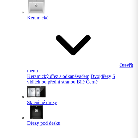
Keramické
Otevřít
menu
Keramický dřez s odkapávačem
Dvojdřezy
S
viditelnou přední stranou
Bílé
Černé
Skleněné dřezy
Dřezy pod desku