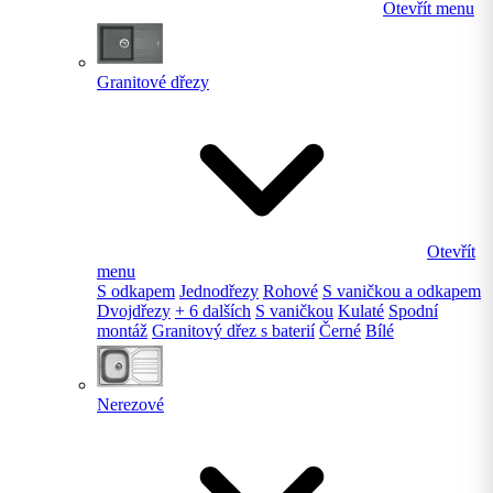
Otevřít menu
Granitové dřezy
Otevřít
menu
S odkapem
Jednodřezy
Rohové
S vaničkou a odkapem
Dvojdřezy
+ 6 dalších
S vaničkou
Kulaté
Spodní
montáž
Granitový dřez s baterií
Černé
Bílé
Nerezové