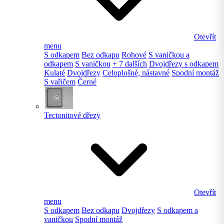
Otevřít
menu
S odkapem
Bez odkapu
Rohové
S vaničkou a
odkapem
S vaničkou
+ 7 dalších
Dvojdřezy s odkapem
Kulaté
Dvojdřezy
Celoplošné, nástavné
Spodní montáž
S vařičem
Černé
Tectonitové dřezy
Otevřít
menu
S odkapem
Bez odkapu
Dvojdřezy
S odkapem a
vaničkou
Spodní montáž