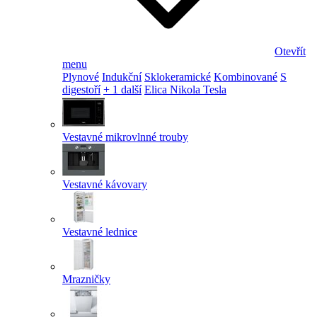
Otevřít
menu
Plynové
Indukční
Sklokeramické
Kombinované
S
digestoří
+ 1 další
Elica Nikola Tesla
Vestavné mikrovlnné trouby
Vestavné kávovary
Vestavné lednice
Mrazničky