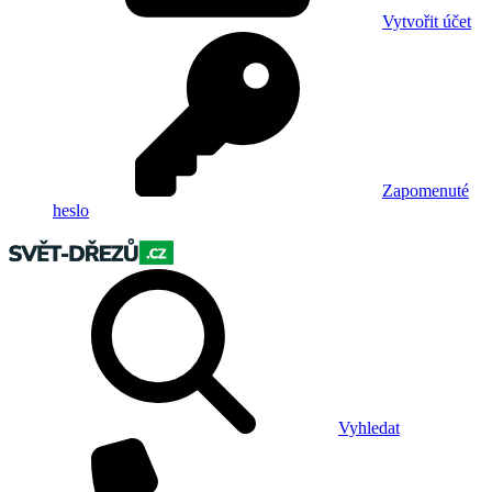
Vytvořit účet
Zapomenuté
heslo
Vyhledat