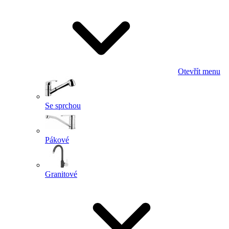
Otevřít menu
Se sprchou
Pákové
Granitové