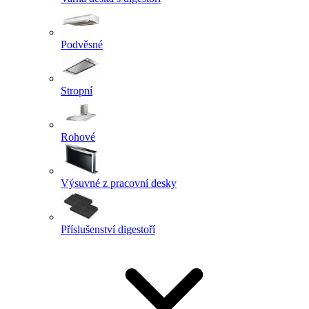
Podvěsné
Stropní
Rohové
Výsuvné z pracovní desky
Příslušenství digestoří