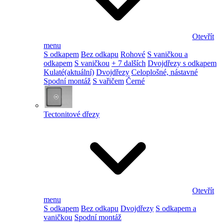
Otevřít
menu
S odkapem
Bez odkapu
Rohové
S vaničkou a
odkapem
S vaničkou
+ 7 dalších
Dvojdřezy s odkapem
Kulaté
(aktuální)
Dvojdřezy
Celoplošné, nástavné
Spodní montáž
S vařičem
Černé
Tectonitové dřezy
Otevřít
menu
S odkapem
Bez odkapu
Dvojdřezy
S odkapem a
vaničkou
Spodní montáž