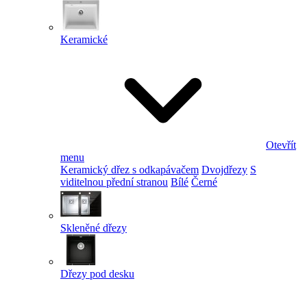
Keramické
Otevřít
menu
Keramický dřez s odkapávačem
Dvojdřezy
S
viditelnou přední stranou
Bílé
Černé
Skleněné dřezy
Dřezy pod desku