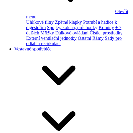
Otevřít
menu
Uhlíkové filtry
Zpětné klapky
Potrubí a hadice k
digestořím
Spojky, kolena, průchodky
Komíny
+ 7
dalších
Mřížky
Dálkové ovládání
Čistící prostředky
Externí ventilační jednotky
Ostatní
Rámy
Sady pro
odtah a recirkulaci
Vestavné spotřebiče