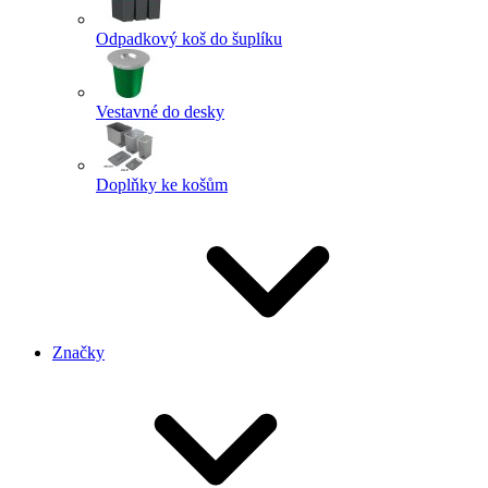
Odpadkový koš do šuplíku
Vestavné do desky
Doplňky ke košům
Značky