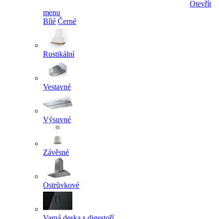
Otevřít
menu
Bílé
Černé
Rustikální
Vestavné
Výsuvné
Závěsné
Ostrůvkové
Varná deska s digestoří