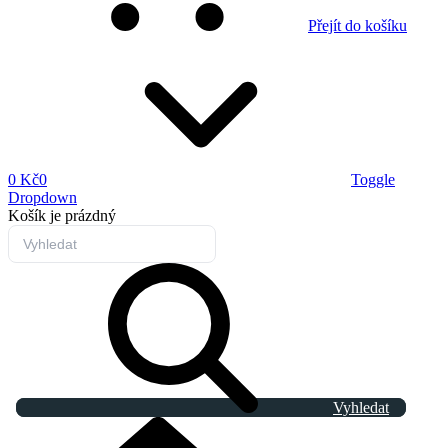
Přejít do košíku
0 Kč
0
Toggle
Dropdown
Košík
je prázdný
Vyhledat