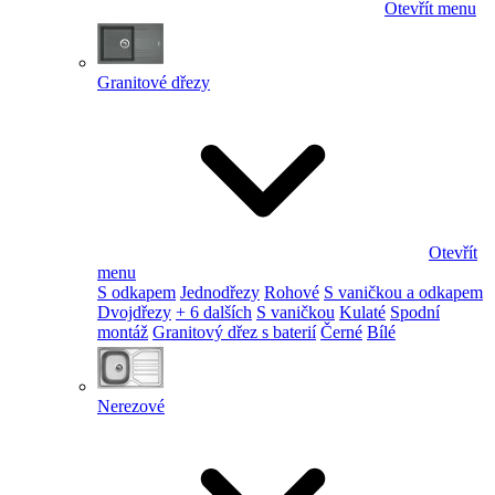
Otevřít menu
Granitové dřezy
Otevřít
menu
S odkapem
Jednodřezy
Rohové
S vaničkou a odkapem
Dvojdřezy
+ 6 dalších
S vaničkou
Kulaté
Spodní
montáž
Granitový dřez s baterií
Černé
Bílé
Nerezové