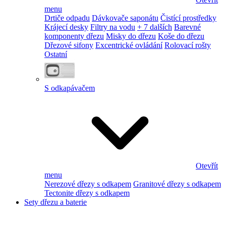
menu
Drtiče odpadu
Dávkovače saponátu
Čistící prostředky
Krájecí desky
Filtry na vodu
+ 7 dalších
Barevné
komponenty dřezu
Misky do dřezu
Koše do dřezu
Dřezové sifony
Excentrické ovládání
Rolovací rošty
Ostatní
S odkapávačem
Otevřít
menu
Nerezové dřezy s odkapem
Granitové dřezy s odkapem
Tectonite dřezy s odkapem
Sety dřezu a baterie