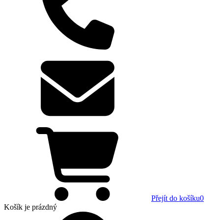
Přejít do košíku
0
Košík
je prázdný