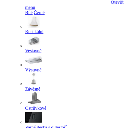
Otevřít
menu
Bílé
Černé
Rustikální
Vestavné
Výsuvné
Závěsné
Ostrůvkové
Varná deska s digestoří