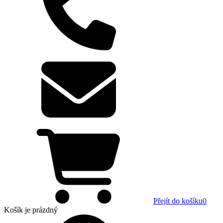
Přejít do košíku
0
Košík
je prázdný