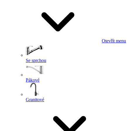
Otevřít menu
Se sprchou
Pákové
Granitové