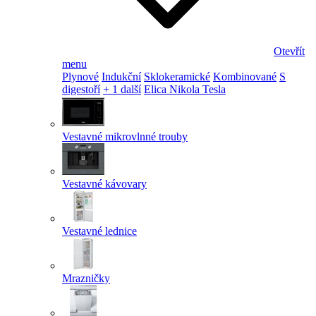
Otevřít
menu
Plynové
Indukční
Sklokeramické
Kombinované
S
digestoří
+ 1 další
Elica Nikola Tesla
Vestavné mikrovlnné trouby
Vestavné kávovary
Vestavné lednice
Mrazničky