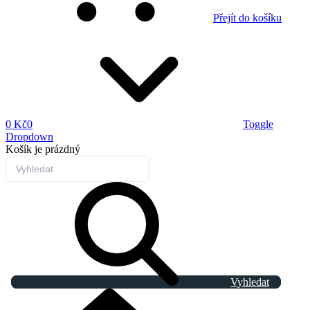
Přejít do košíku
0 Kč
0
Toggle
Dropdown
Košík
je prázdný
Vyhledat