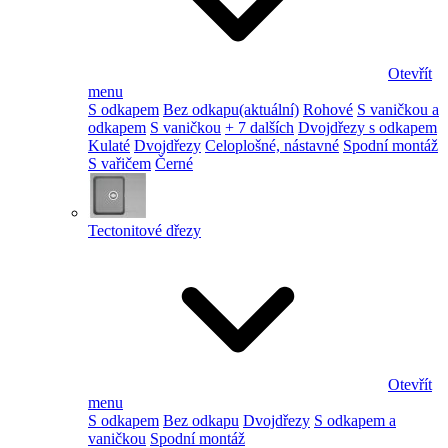
Otevřít
menu
S odkapem
Bez odkapu
(aktuální)
Rohové
S vaničkou a
odkapem
S vaničkou
+ 7 dalších
Dvojdřezy s odkapem
Kulaté
Dvojdřezy
Celoplošné, nástavné
Spodní montáž
S vařičem
Černé
Tectonitové dřezy
Otevřít
menu
S odkapem
Bez odkapu
Dvojdřezy
S odkapem a
vaničkou
Spodní montáž