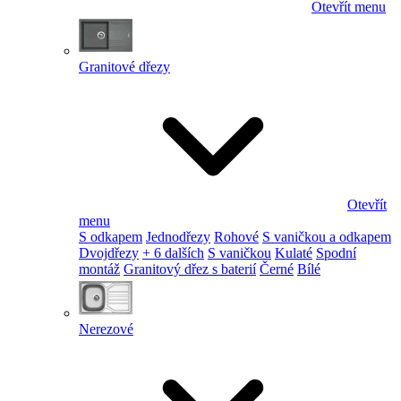
Otevřít menu
Granitové dřezy
Otevřít
menu
S odkapem
Jednodřezy
Rohové
S vaničkou a odkapem
Dvojdřezy
+ 6 dalších
S vaničkou
Kulaté
Spodní
montáž
Granitový dřez s baterií
Černé
Bílé
Nerezové