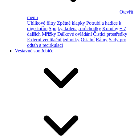
Otevřít
menu
Uhlíkové filtry
Zpětné klapky
Potrubí a hadice k
digestořím
Spojky, kolena, průchodky
Komíny
+ 7
dalších
Mřížky
Dálkové ovládání
Čistící prostředky
Externí ventilační jednotky
Ostatní
Rámy
Sady pro
odtah a recirkulaci
Vestavné spotřebiče