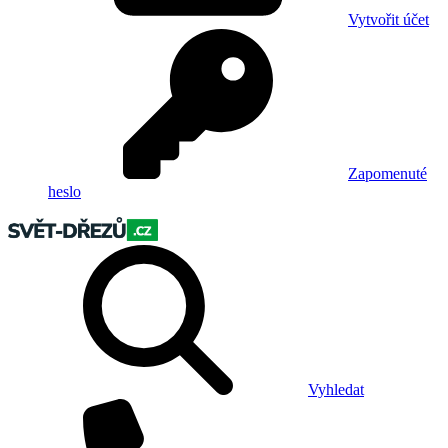
Vytvořit účet
Zapomenuté
heslo
Vyhledat