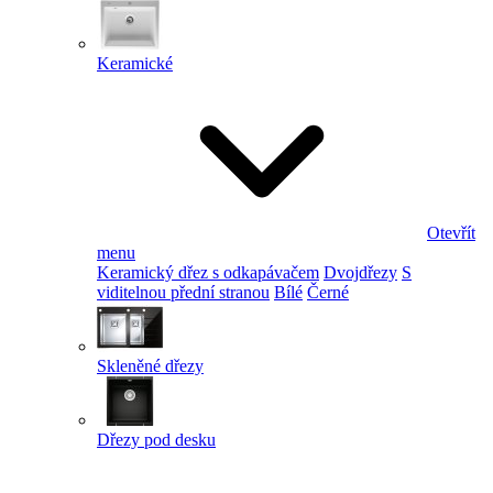
Keramické
Otevřít
menu
Keramický dřez s odkapávačem
Dvojdřezy
S
viditelnou přední stranou
Bílé
Černé
Skleněné dřezy
Dřezy pod desku