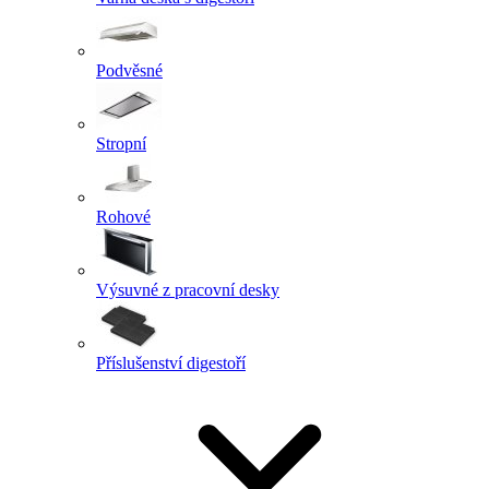
Podvěsné
Stropní
Rohové
Výsuvné z pracovní desky
Příslušenství digestoří