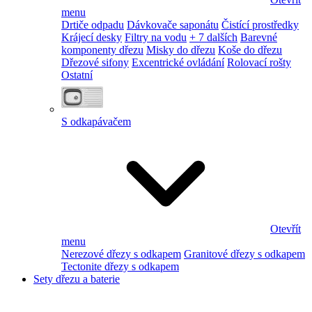
menu
Drtiče odpadu
Dávkovače saponátu
Čistící prostředky
Krájecí desky
Filtry na vodu
+ 7 dalších
Barevné
komponenty dřezu
Misky do dřezu
Koše do dřezu
Dřezové sifony
Excentrické ovládání
Rolovací rošty
Ostatní
S odkapávačem
Otevřít
menu
Nerezové dřezy s odkapem
Granitové dřezy s odkapem
Tectonite dřezy s odkapem
Sety dřezu a baterie