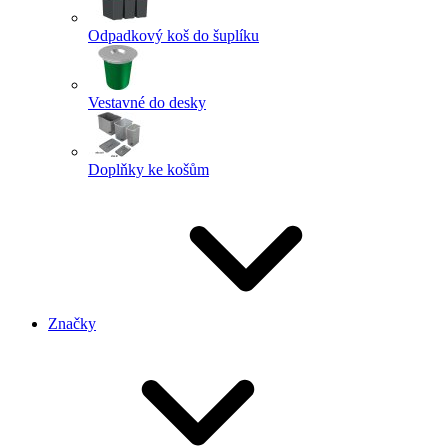
Odpadkový koš do šuplíku
Vestavné do desky
Doplňky ke košům
Značky