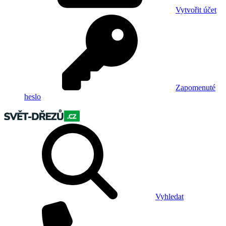
Vytvořit účet
Zapomenuté
heslo
Vyhledat