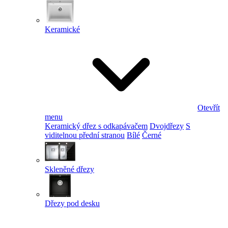
Keramické
Otevřít
menu
Keramický dřez s odkapávačem
Dvojdřezy
S
viditelnou přední stranou
Bílé
Černé
Skleněné dřezy
Dřezy pod desku