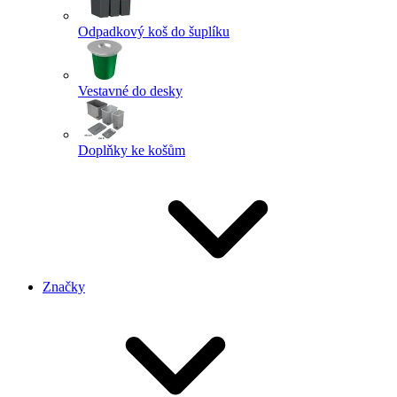
Odpadkový koš do šuplíku
Vestavné do desky
Doplňky ke košům
Značky