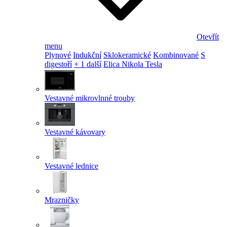
Otevřít
menu
Plynové
Indukční
Sklokeramické
Kombinované
S
digestoří
+ 1 další
Elica Nikola Tesla
Vestavné mikrovlnné trouby
Vestavné kávovary
Vestavné lednice
Mrazničky