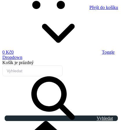
Přejít do košíku
0 Kč
0
Toggle
Dropdown
Košík
je prázdný
Vyhledat