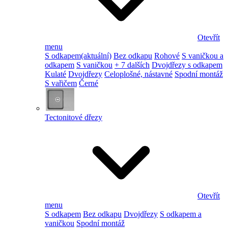
Otevřít
menu
S odkapem
(aktuální)
Bez odkapu
Rohové
S vaničkou a
odkapem
S vaničkou
+ 7 dalších
Dvojdřezy s odkapem
Kulaté
Dvojdřezy
Celoplošné, nástavné
Spodní montáž
S vařičem
Černé
Tectonitové dřezy
Otevřít
menu
S odkapem
Bez odkapu
Dvojdřezy
S odkapem a
vaničkou
Spodní montáž