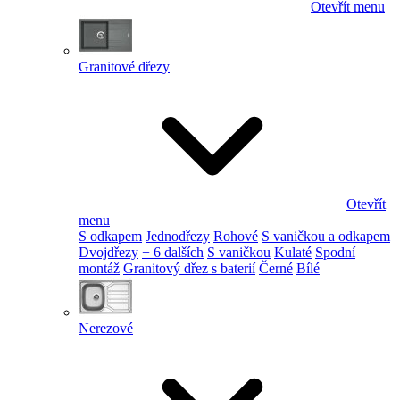
Otevřít menu
Granitové dřezy
Otevřít
menu
S odkapem
Jednodřezy
Rohové
S vaničkou a odkapem
Dvojdřezy
+ 6 dalších
S vaničkou
Kulaté
Spodní
montáž
Granitový dřez s baterií
Černé
Bílé
Nerezové