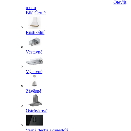
Otevřít
menu
Bílé
Černé
Rustikální
Vestavné
Výsuvné
Závěsné
Ostrůvkové
Varná deska s digestoří