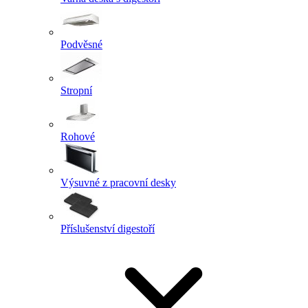
Podvěsné
Stropní
Rohové
Výsuvné z pracovní desky
Příslušenství digestoří