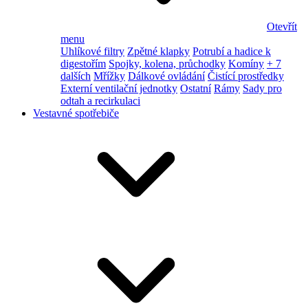
Otevřít
menu
Uhlíkové filtry
Zpětné klapky
Potrubí a hadice k
digestořím
Spojky, kolena, průchodky
Komíny
+ 7
dalších
Mřížky
Dálkové ovládání
Čistící prostředky
Externí ventilační jednotky
Ostatní
Rámy
Sady pro
odtah a recirkulaci
Vestavné spotřebiče