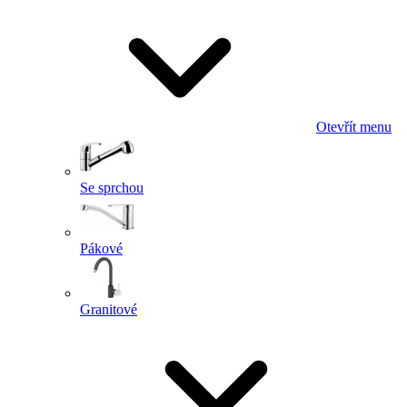
Otevřít menu
Se sprchou
Pákové
Granitové