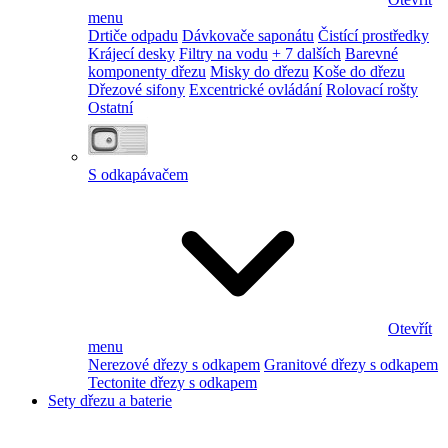
menu
Drtiče odpadu
Dávkovače saponátu
Čistící prostředky
Krájecí desky
Filtry na vodu
+ 7 dalších
Barevné
komponenty dřezu
Misky do dřezu
Koše do dřezu
Dřezové sifony
Excentrické ovládání
Rolovací rošty
Ostatní
S odkapávačem
Otevřít
menu
Nerezové dřezy s odkapem
Granitové dřezy s odkapem
Tectonite dřezy s odkapem
Sety dřezu a baterie