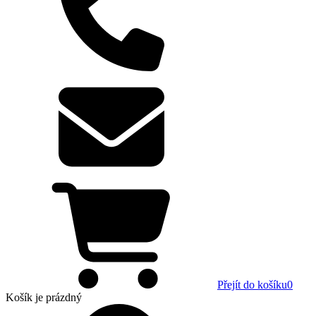
Přejít do košíku
0
Košík
je prázdný