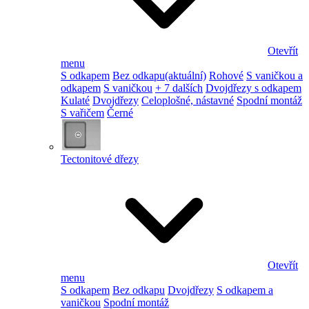
Otevřít
menu
S odkapem
Bez odkapu
(aktuální)
Rohové
S vaničkou a
odkapem
S vaničkou
+ 7 dalších
Dvojdřezy s odkapem
Kulaté
Dvojdřezy
Celoplošné, nástavné
Spodní montáž
S vařičem
Černé
Tectonitové dřezy
Otevřít
menu
S odkapem
Bez odkapu
Dvojdřezy
S odkapem a
vaničkou
Spodní montáž