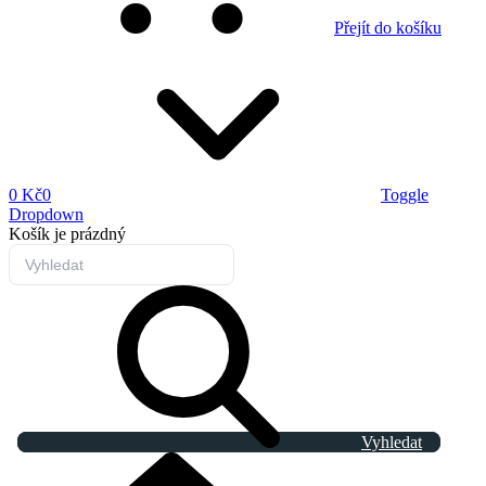
Přejít do košíku
0 Kč
0
Toggle
Dropdown
Košík
je prázdný
Vyhledat