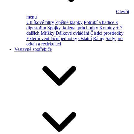
Otevřít
menu
Uhlíkové filtry
Zpětné klapky
Potrubí a hadice k
digestořím
Spojky, kolena, průchodky
Komíny
+ 7
dalších
Mřížky
Dálkové ovládání
Čistící prostředky
Externí ventilační jednotky
Ostatní
Rámy
Sady pro
odtah a recirkulaci
Vestavné spotřebiče