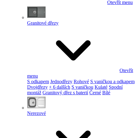
Otevřít menu
Granitové dřezy
Otevřít
menu
S odkapem
Jednodřezy
Rohové
S vaničkou a odkapem
Dvojdřezy
+ 6 dalších
S vaničkou
Kulaté
Spodní
montáž
Granitový dřez s baterií
Černé
Bílé
Nerezové