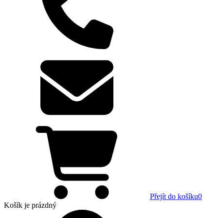
Přejít do košíku
0
Košík
je prázdný