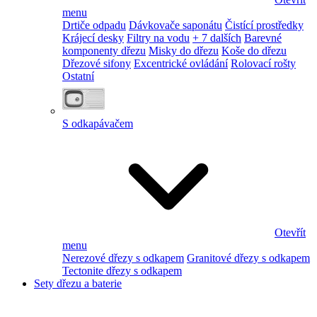
menu
Drtiče odpadu
Dávkovače saponátu
Čistící prostředky
Krájecí desky
Filtry na vodu
+ 7 dalších
Barevné
komponenty dřezu
Misky do dřezu
Koše do dřezu
Dřezové sifony
Excentrické ovládání
Rolovací rošty
Ostatní
S odkapávačem
Otevřít
menu
Nerezové dřezy s odkapem
Granitové dřezy s odkapem
Tectonite dřezy s odkapem
Sety dřezu a baterie