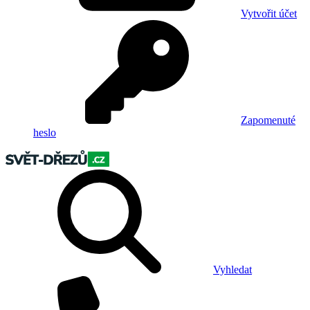
Vytvořit účet
Zapomenuté
heslo
Vyhledat