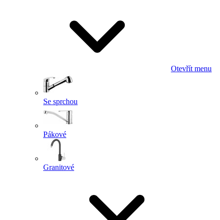
Otevřít menu
Se sprchou
Pákové
Granitové