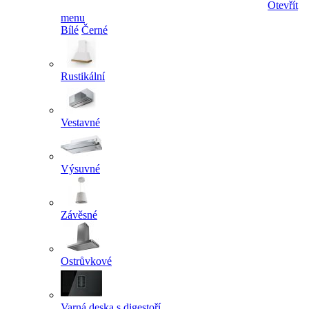
Otevřít
menu
Bílé
Černé
Rustikální
Vestavné
Výsuvné
Závěsné
Ostrůvkové
Varná deska s digestoří