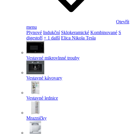
Otevřít
menu
Plynové
Indukční
Sklokeramické
Kombinované
S
digestoří
+ 1 další
Elica Nikola Tesla
Vestavné mikrovlnné trouby
Vestavné kávovary
Vestavné lednice
Mrazničky