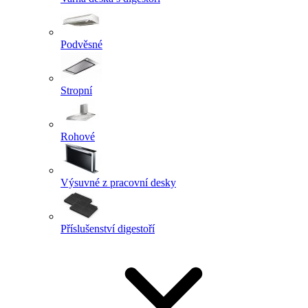
Podvěsné
Stropní
Rohové
Výsuvné z pracovní desky
Příslušenství digestoří