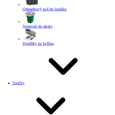
Odpadkový koš do šuplíku
Vestavné do desky
Doplňky ke košům
Značky