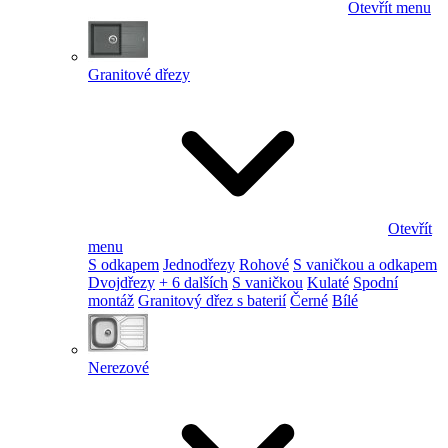
Otevřít menu
Granitové dřezy
Otevřít
menu
S odkapem
Jednodřezy
Rohové
S vaničkou a odkapem
Dvojdřezy
+ 6 dalších
S vaničkou
Kulaté
Spodní
montáž
Granitový dřez s baterií
Černé
Bílé
Nerezové