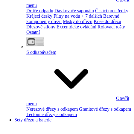
menu
Drtiče odpadu
Dávkovače saponátu
Čistící prostředky
Krájecí desky
Filtry na vodu
+ 7 dalších
Barevné
komponenty dřezu
Misky do dřezu
Koše do dřezu
Dřezové sifony
Excentrické ovládání
Rolovací rošty
Ostatní
S odkapávačem
Otevřít
menu
Nerezové dřezy s odkapem
Granitové dřezy s odkapem
Tectonite dřezy s odkapem
Sety dřezu a baterie