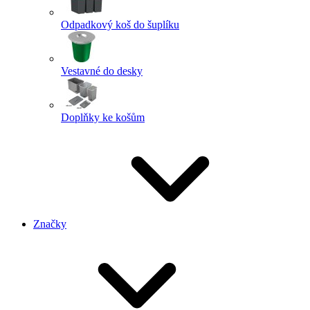
Odpadkový koš do šuplíku
Vestavné do desky
Doplňky ke košům
Značky