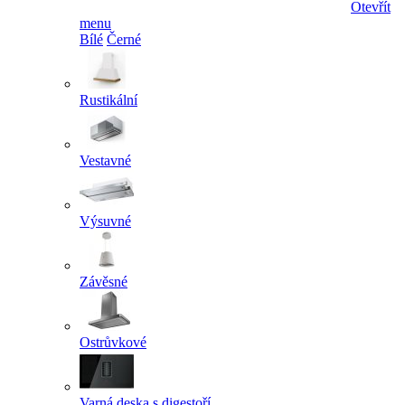
Otevřít
menu
Bílé
Černé
Rustikální
Vestavné
Výsuvné
Závěsné
Ostrůvkové
Varná deska s digestoří