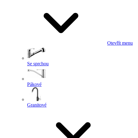
Otevřít menu
Se sprchou
Pákové
Granitové