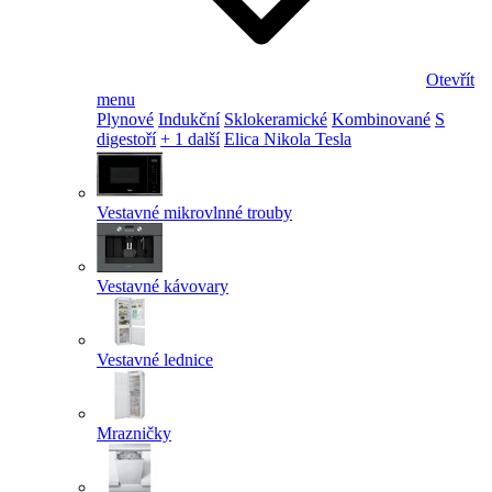
Otevřít
menu
Plynové
Indukční
Sklokeramické
Kombinované
S
digestoří
+ 1 další
Elica Nikola Tesla
Vestavné mikrovlnné trouby
Vestavné kávovary
Vestavné lednice
Mrazničky