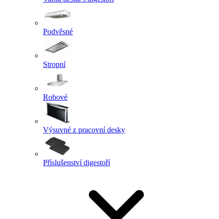
Podvěsné
Stropní
Rohové
Výsuvné z pracovní desky
Příslušenství digestoří