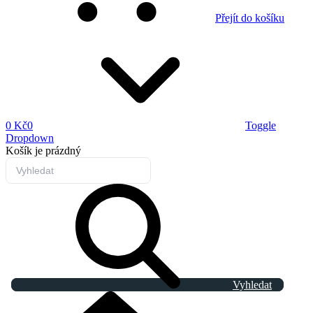
Přejít do košíku
0 Kč
0
Toggle
Dropdown
Košík
je prázdný
Vyhledat