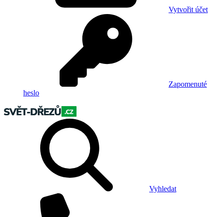
Vytvořit účet
Zapomenuté
heslo
Vyhledat