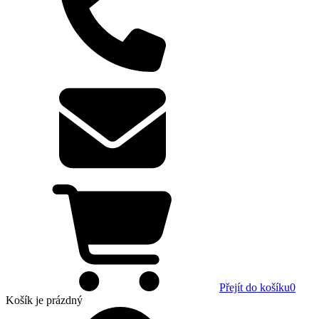
Přejít do košíku
0
Košík
je prázdný