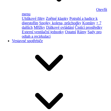
Otevřít
menu
Uhlíkové filtry
Zpětné klapky
Potrubí a hadice k
digestořím
Spojky, kolena, průchodky
Komíny
+ 7
dalších
Mřížky
Dálkové ovládání
Čistící prostředky
Externí ventilační jednotky
Ostatní
Rámy
Sady pro
odtah a recirkulaci
Vestavné spotřebiče