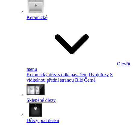
Keramické
Otevřít
menu
Keramický dřez s odkapávačem
Dvojdřezy
S
viditelnou přední stranou
Bílé
Černé
Skleněné dřezy
Dřezy pod desku