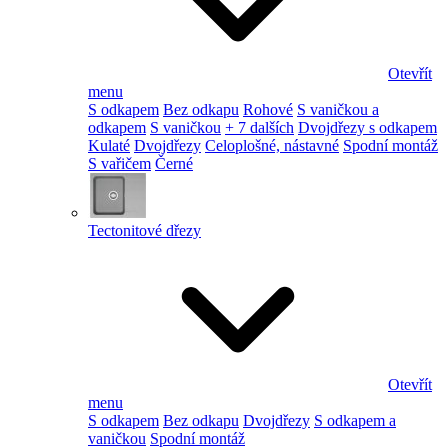
Otevřít
menu
S odkapem
Bez odkapu
Rohové
S vaničkou a
odkapem
S vaničkou
+ 7 dalších
Dvojdřezy s odkapem
Kulaté
Dvojdřezy
Celoplošné, nástavné
Spodní montáž
S vařičem
Černé
Tectonitové dřezy
Otevřít
menu
S odkapem
Bez odkapu
Dvojdřezy
S odkapem a
vaničkou
Spodní montáž