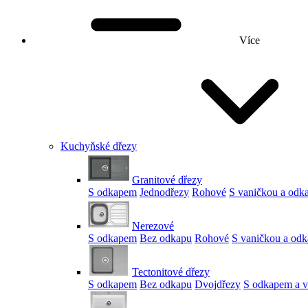
Více
Kuchyňské dřezy
Granitové dřezy
S odkapem
Jednodřezy
Rohové
S vaničkou a od
Nerezové
S odkapem
Bez odkapu
Rohové
S vaničkou a od
Tectonitové dřezy
S odkapem
Bez odkapu
Dvojdřezy
S odkapem a v