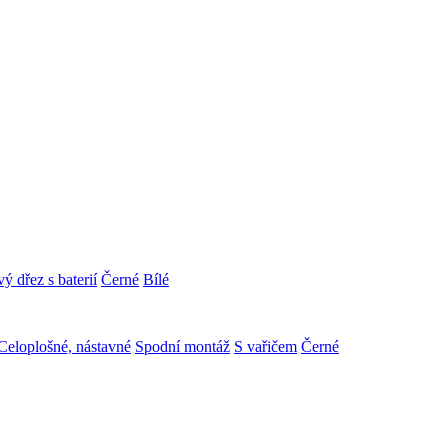
ý dřez s baterií
Černé
Bílé
Celoplošné, nástavné
Spodní montáž
S vařičem
Černé