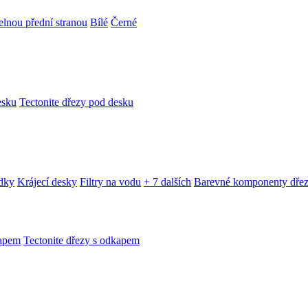
telnou přední stranou
Bílé
Černé
esku
Tectonite dřezy pod desku
edky
Krájecí desky
Filtry na vodu
+ 7 dalších
Barevné komponenty dře
kapem
Tectonite dřezy s odkapem