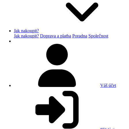
Jak nakoupit?
Jak nakoupit?
Doprava a platba
Poradna
Společnost
Váš účet