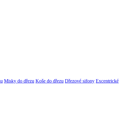
zu
Misky do dřezu
Koše do dřezu
Dřezové sifony
Excentrické