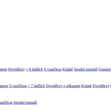
kapem
Dvojdřezy
+ 6 dalších
S vaničkou
Kulaté
Spodní montáž
Granitov
kapem
S vaničkou
+ 7 dalších
Dvojdřezy s odkapem
Kulaté
Dvojdřezy
aničkou
Spodní montáž