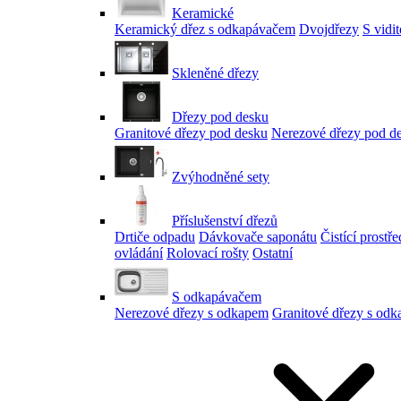
Keramické
Keramický dřez s odkapávačem
Dvojdřezy
S vidi
Skleněné dřezy
Dřezy pod desku
Granitové dřezy pod desku
Nerezové dřezy pod d
Zvýhodněné sety
Příslušenství dřezů
Drtiče odpadu
Dávkovače saponátu
Čistící prostř
ovládání
Rolovací rošty
Ostatní
S odkapávačem
Nerezové dřezy s odkapem
Granitové dřezy s od