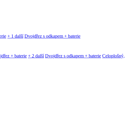
erie
+ 1 další
Dvojdřez s odkapem + baterie
dřez + baterie
+ 2 další
Dvojdřez s odkapem + baterie
Celoplošný,