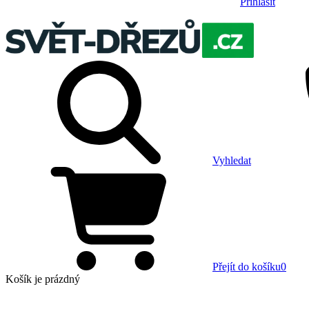
Přihlásit
Vyhledat
Přejít do košíku
0
Košík
je prázdný