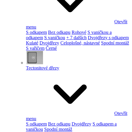
Otevřít
menu
S odkapem
Bez odkapu
Rohové
S vaničkou a
odkapem
S vaničkou
+ 7 dalších
Dvojdřezy s odkapem
Kulaté
Dvojdřezy
Celoplošné, nástavné
Spodní montáž
S vařičem
Černé
Tectonitové dřezy
Otevřít
menu
S odkapem
Bez odkapu
Dvojdřezy
S odkapem a
vaničkou
Spodní montáž