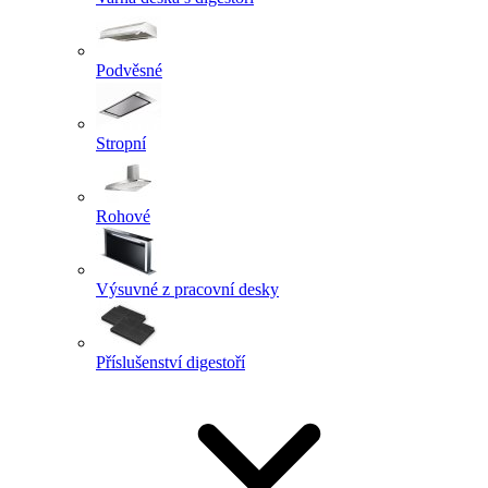
Podvěsné
Stropní
Rohové
Výsuvné z pracovní desky
Příslušenství digestoří