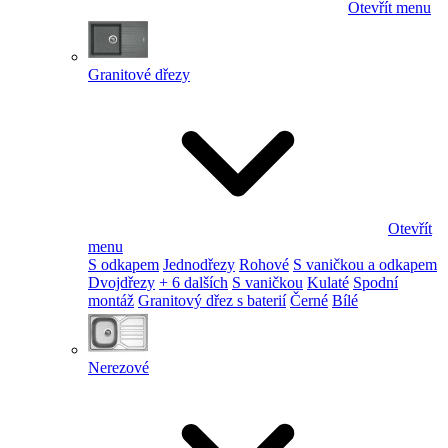
Otevřít menu
Granitové dřezy
Otevřít
menu
S odkapem
Jednodřezy
Rohové
S vaničkou a odkapem
Dvojdřezy
+ 6 dalších
S vaničkou
Kulaté
Spodní
montáž
Granitový dřez s baterií
Černé
Bílé
Nerezové