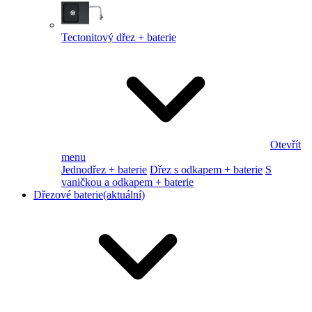
Tectonitový dřez + baterie
Otevřít
menu
Jednodřez + baterie
Dřez s odkapem + baterie
S
vaničkou a odkapem + baterie
Dřezové baterie
(aktuální)