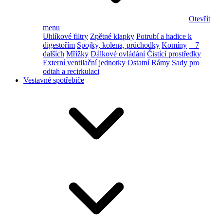
Otevřít
menu
Uhlíkové filtry
Zpětné klapky
Potrubí a hadice k
digestořím
Spojky, kolena, průchodky
Komíny
+ 7
dalších
Mřížky
Dálkové ovládání
Čistící prostředky
Externí ventilační jednotky
Ostatní
Rámy
Sady pro
odtah a recirkulaci
Vestavné spotřebiče