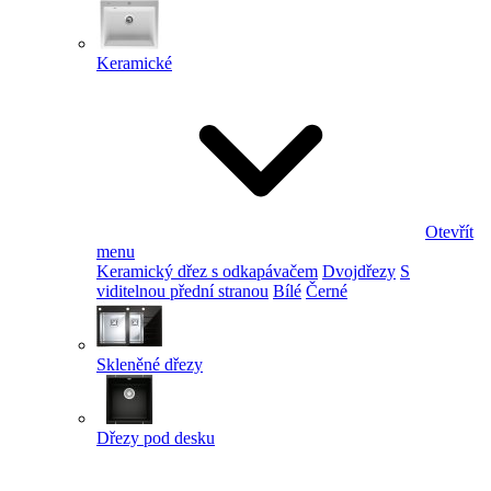
Keramické
Otevřít
menu
Keramický dřez s odkapávačem
Dvojdřezy
S
viditelnou přední stranou
Bílé
Černé
Skleněné dřezy
Dřezy pod desku