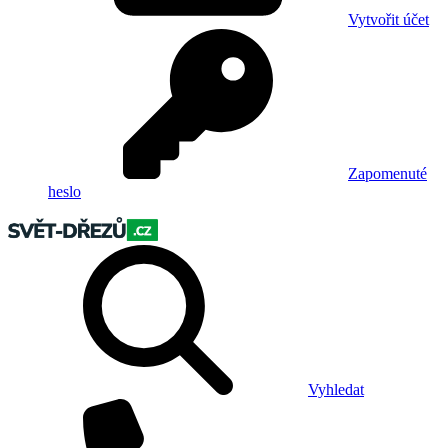
Vytvořit účet
Zapomenuté
heslo
Vyhledat