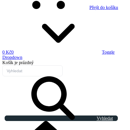
Přejít do košíku
0 Kč
0
Toggle
Dropdown
Košík
je prázdný
Vyhledat