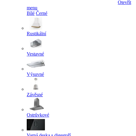
Otevřít
menu
Bílé
Černé
Rustikální
Vestavné
Výsuvné
Závěsné
Ostrůvkové
Varná deska s digestoří