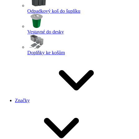
Odpadkový koš do šuplíku
Vestavné do desky
Doplňky ke košům
Značky