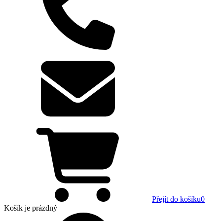
Přejít do košíku
0
Košík
je prázdný