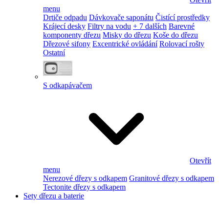
menu
Drtiče odpadu
Dávkovače saponátu
Čistící prostředky
Krájecí desky
Filtry na vodu
+ 7 dalších
Barevné
komponenty dřezu
Misky do dřezu
Koše do dřezu
Dřezové sifony
Excentrické ovládání
Rolovací rošty
Ostatní
S odkapávačem
Otevřít
menu
Nerezové dřezy s odkapem
Granitové dřezy s odkapem
Tectonite dřezy s odkapem
Sety dřezu a baterie