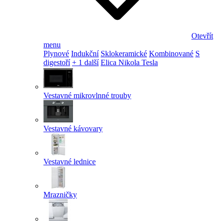
Otevřít
menu
Plynové
Indukční
Sklokeramické
Kombinované
S
digestoří
+ 1 další
Elica Nikola Tesla
Vestavné mikrovlnné trouby
Vestavné kávovary
Vestavné lednice
Mrazničky