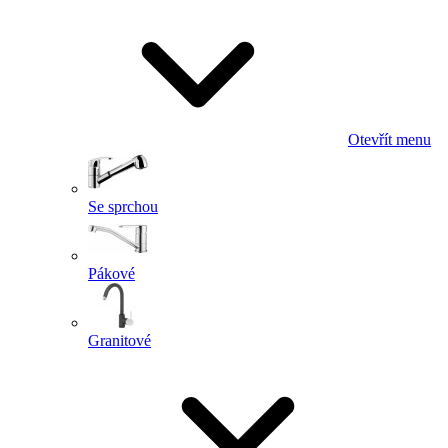
Otevřít menu
Se sprchou
Pákové
Granitové