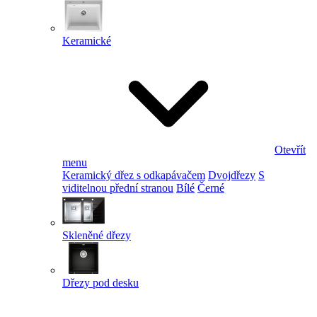
Keramické
Otevřít
menu
Keramický dřez s odkapávačem
Dvojdřezy
S
viditelnou přední stranou
Bílé
Černé
Skleněné dřezy
Dřezy pod desku