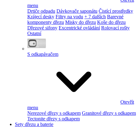
menu
Drtiče odpadu
Dávkovače saponátu
Čistící prostředky
Krájecí desky
Filtry na vodu
+ 7 dalších
Barevné
komponenty dřezu
Misky do dřezu
Koše do dřezu
Dřezové sifony
Excentrické ovládání
Rolovací rošty
Ostatní
S odkapávačem
Otevřít
menu
Nerezové dřezy s odkapem
Granitové dřezy s odkapem
Tectonite dřezy s odkapem
Sety dřezu a baterie