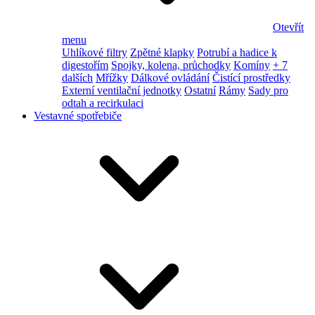
Otevřít
menu
Uhlíkové filtry
Zpětné klapky
Potrubí a hadice k
digestořím
Spojky, kolena, průchodky
Komíny
+ 7
dalších
Mřížky
Dálkové ovládání
Čistící prostředky
Externí ventilační jednotky
Ostatní
Rámy
Sady pro
odtah a recirkulaci
Vestavné spotřebiče