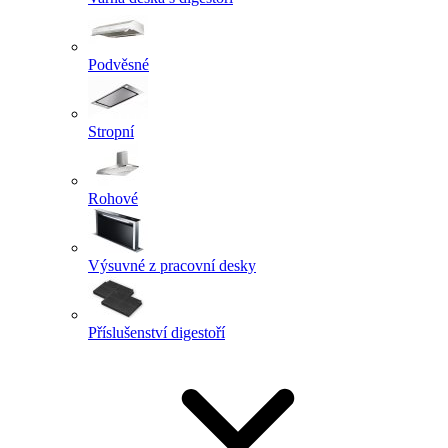
Podvěsné
Stropní
Rohové
Výsuvné z pracovní desky
Příslušenství digestoří