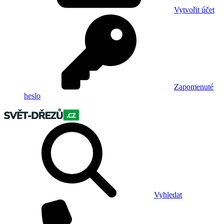
Vytvořit účet
Zapomenuté
heslo
Vyhledat