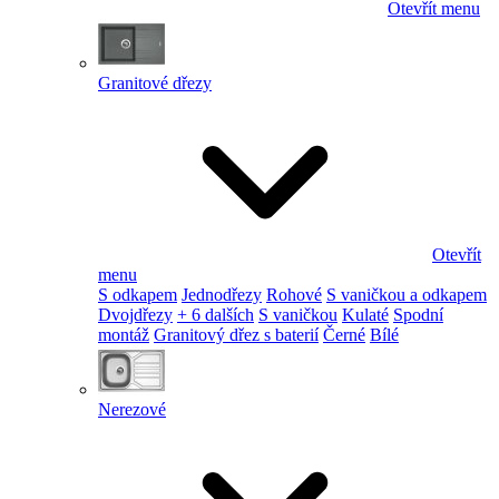
Otevřít menu
Granitové dřezy
Otevřít
menu
S odkapem
Jednodřezy
Rohové
S vaničkou a odkapem
Dvojdřezy
+ 6 dalších
S vaničkou
Kulaté
Spodní
montáž
Granitový dřez s baterií
Černé
Bílé
Nerezové