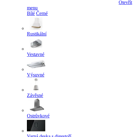
Otevřít
menu
Bílé
Černé
Rustikální
Vestavné
Výsuvné
Závěsné
Ostrůvkové
Varná deska s digestoří