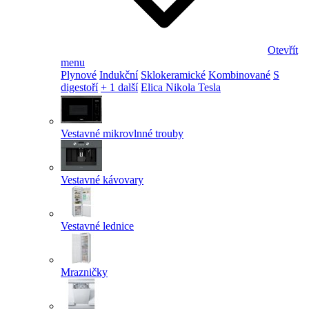
Otevřít
menu
Plynové
Indukční
Sklokeramické
Kombinované
S
digestoří
+ 1 další
Elica Nikola Tesla
Vestavné mikrovlnné trouby
Vestavné kávovary
Vestavné lednice
Mrazničky