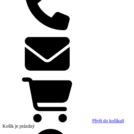
Přejít do košíku
0
Košík
je prázdný