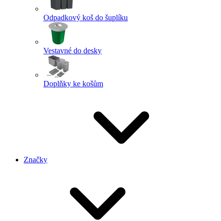
Odpadkový koš do šuplíku
Vestavné do desky
Doplňky ke košům
Značky