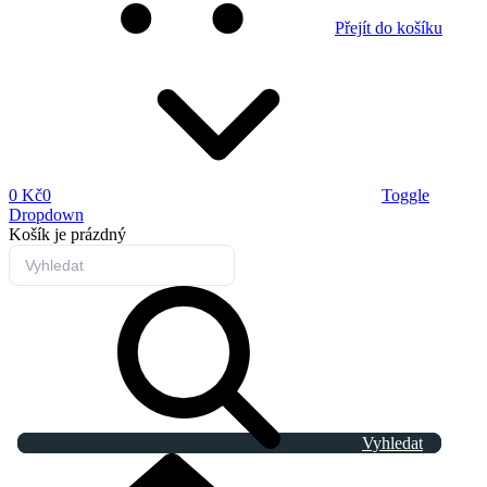
Přejít do košíku
0 Kč
0
Toggle
Dropdown
Košík
je prázdný
Vyhledat