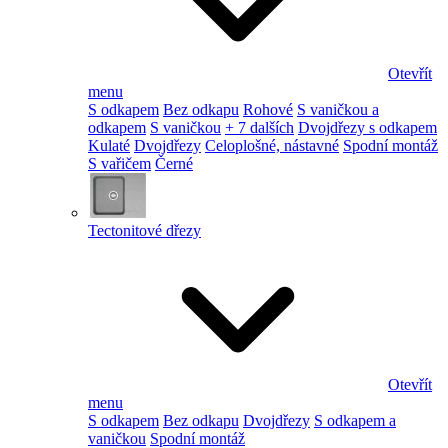
Otevřít
menu
S odkapem
Bez odkapu
Rohové
S vaničkou a
odkapem
S vaničkou
+ 7 dalších
Dvojdřezy s odkapem
Kulaté
Dvojdřezy
Celoplošné, nástavné
Spodní montáž
S vařičem
Černé
Tectonitové dřezy
Otevřít
menu
S odkapem
Bez odkapu
Dvojdřezy
S odkapem a
vaničkou
Spodní montáž