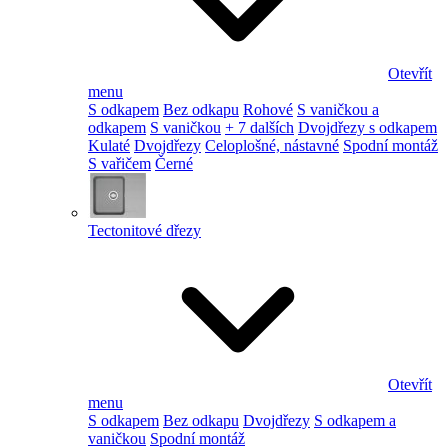
Otevřít
menu
S odkapem
Bez odkapu
Rohové
S vaničkou a
odkapem
S vaničkou
+ 7 dalších
Dvojdřezy s odkapem
Kulaté
Dvojdřezy
Celoplošné, nástavné
Spodní montáž
S vařičem
Černé
Tectonitové dřezy
Otevřít
menu
S odkapem
Bez odkapu
Dvojdřezy
S odkapem a
vaničkou
Spodní montáž