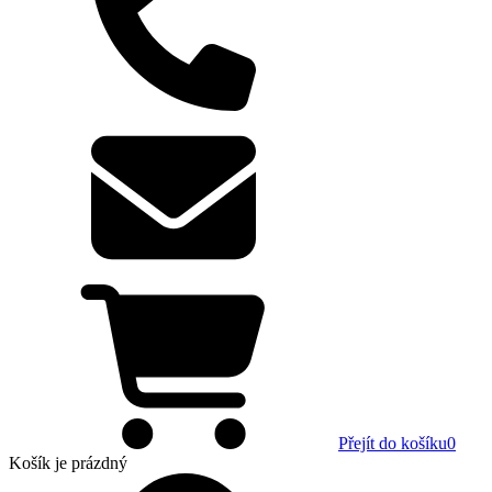
Přejít do košíku
0
Košík
je prázdný