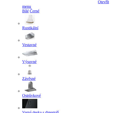
Otevřít
menu
Bílé
Černé
Rustikální
Vestavné
Výsuvné
Závěsné
Ostrůvkové
Varná deska s digestoří