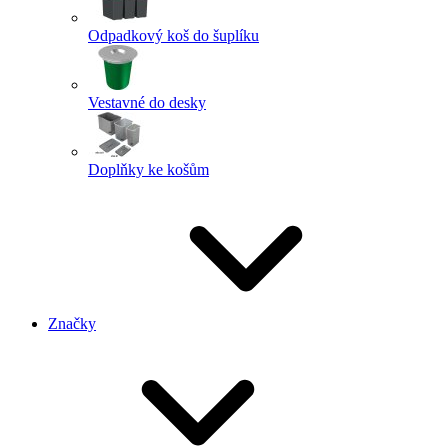
Odpadkový koš do šuplíku
Vestavné do desky
Doplňky ke košům
Značky