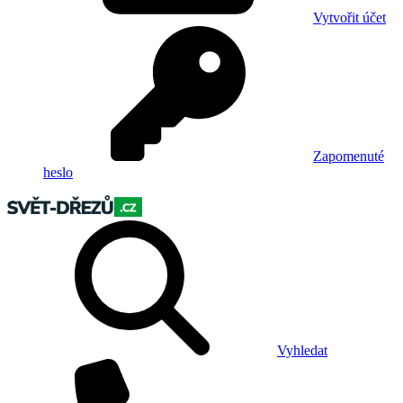
Vytvořit účet
Zapomenuté
heslo
Vyhledat