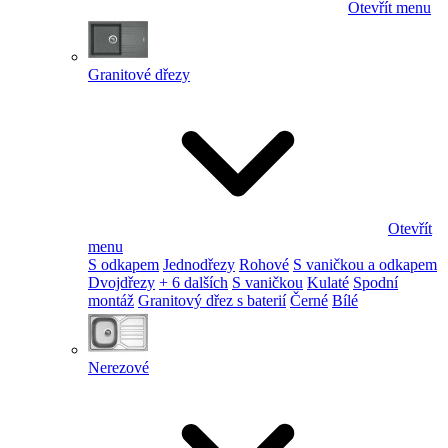
Otevřít menu
Granitové dřezy
Otevřít
menu
S odkapem
Jednodřezy
Rohové
S vaničkou a odkapem
Dvojdřezy
+ 6 dalších
S vaničkou
Kulaté
Spodní
montáž
Granitový dřez s baterií
Černé
Bílé
Nerezové