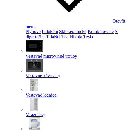
Otevřít
menu
Plynové
Indukční
Sklokeramické
Kombinované
S
digestoří
+ 1 další
Elica Nikola Tesla
Vestavné mikrovlnné trouby
Vestavné kávovary
Vestavné lednice
Mrazničky