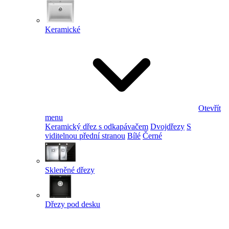
Keramické
Otevřít
menu
Keramický dřez s odkapávačem
Dvojdřezy
S
viditelnou přední stranou
Bílé
Černé
Skleněné dřezy
Dřezy pod desku