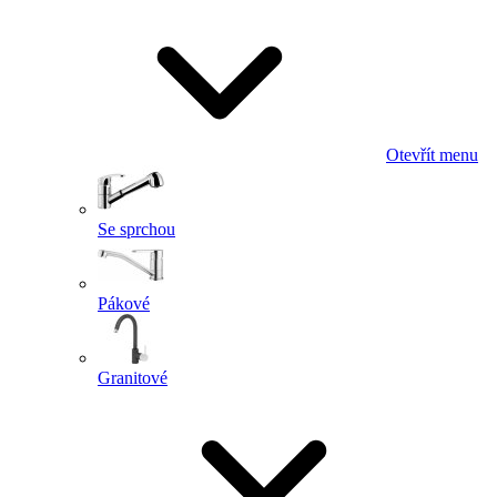
Otevřít menu
Se sprchou
Pákové
Granitové