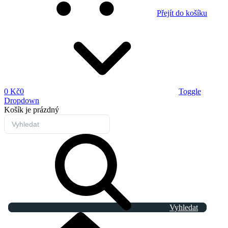
Přejít do košíku
0 Kč
0
Toggle
Dropdown
Košík
je prázdný
Vyhledat