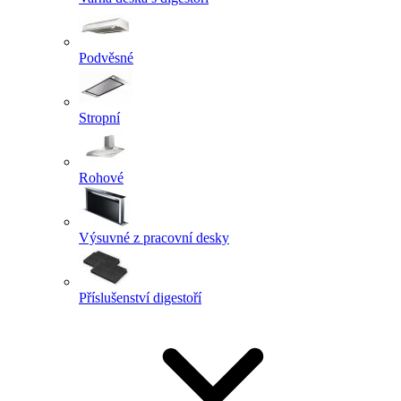
Podvěsné
Stropní
Rohové
Výsuvné z pracovní desky
Příslušenství digestoří