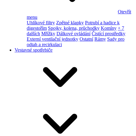
Otevřít
menu
Uhlíkové filtry
Zpětné klapky
Potrubí a hadice k
digestořím
Spojky, kolena, průchodky
Komíny
+ 7
dalších
Mřížky
Dálkové ovládání
Čistící prostředky
Externí ventilační jednotky
Ostatní
Rámy
Sady pro
odtah a recirkulaci
Vestavné spotřebiče