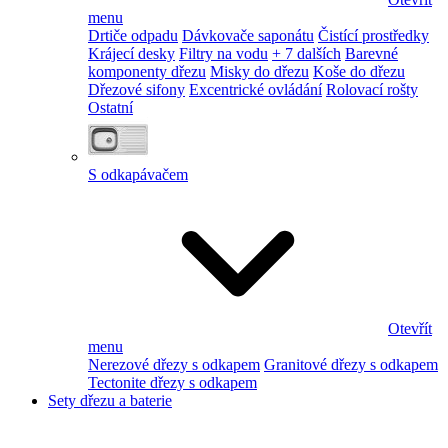
menu
Drtiče odpadu
Dávkovače saponátu
Čistící prostředky
Krájecí desky
Filtry na vodu
+ 7 dalších
Barevné
komponenty dřezu
Misky do dřezu
Koše do dřezu
Dřezové sifony
Excentrické ovládání
Rolovací rošty
Ostatní
S odkapávačem
Otevřít
menu
Nerezové dřezy s odkapem
Granitové dřezy s odkapem
Tectonite dřezy s odkapem
Sety dřezu a baterie