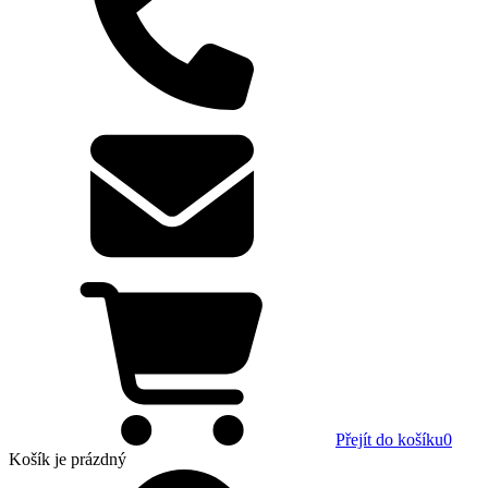
Přejít do košíku
0
Košík
je prázdný