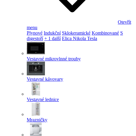
Otevřít
menu
Plynové
Indukční
Sklokeramické
Kombinované
S
digestoří
+ 1 další
Elica Nikola Tesla
Vestavné mikrovlnné trouby
Vestavné kávovary
Vestavné lednice
Mrazničky