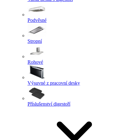
Podvěsné
Stropní
Rohové
Výsuvné z pracovní desky
Příslušenství digestoří