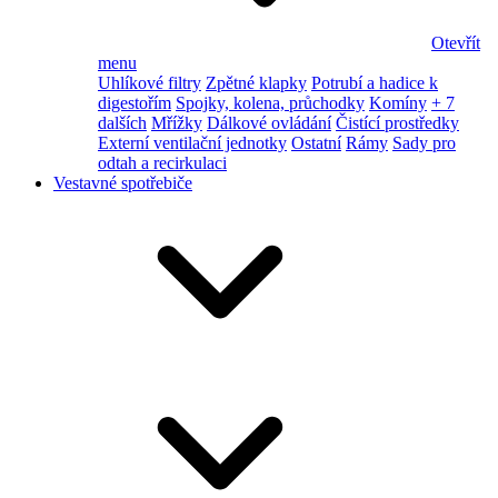
Otevřít
menu
Uhlíkové filtry
Zpětné klapky
Potrubí a hadice k
digestořím
Spojky, kolena, průchodky
Komíny
+ 7
dalších
Mřížky
Dálkové ovládání
Čistící prostředky
Externí ventilační jednotky
Ostatní
Rámy
Sady pro
odtah a recirkulaci
Vestavné spotřebiče