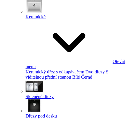
Keramické
Otevřít
menu
Keramický dřez s odkapávačem
Dvojdřezy
S
viditelnou přední stranou
Bílé
Černé
Skleněné dřezy
Dřezy pod desku