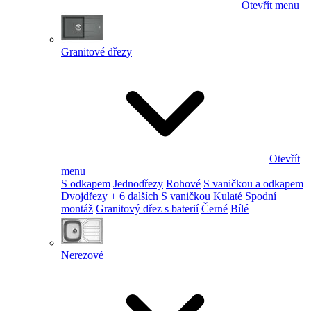
Otevřít menu
Granitové dřezy
Otevřít
menu
S odkapem
Jednodřezy
Rohové
S vaničkou a odkapem
Dvojdřezy
+ 6 dalších
S vaničkou
Kulaté
Spodní
montáž
Granitový dřez s baterií
Černé
Bílé
Nerezové