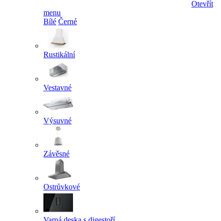
Otevřít
menu
Bílé
Černé
Rustikální
Vestavné
Výsuvné
Závěsné
Ostrůvkové
Varná deska s digestoří