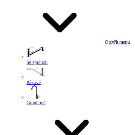
Otevřít menu
Se sprchou
Pákové
Granitové