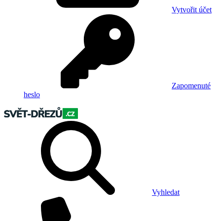
Vytvořit účet
Zapomenuté
heslo
Vyhledat