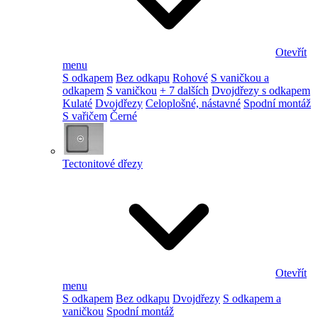
Otevřít
menu
S odkapem
Bez odkapu
Rohové
S vaničkou a
odkapem
S vaničkou
+ 7 dalších
Dvojdřezy s odkapem
Kulaté
Dvojdřezy
Celoplošné, nástavné
Spodní montáž
S vařičem
Černé
Tectonitové dřezy
Otevřít
menu
S odkapem
Bez odkapu
Dvojdřezy
S odkapem a
vaničkou
Spodní montáž