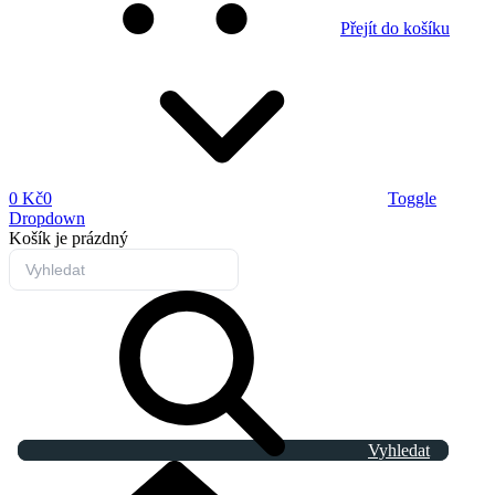
Přejít do košíku
0 Kč
0
Toggle
Dropdown
Košík
je prázdný
Vyhledat