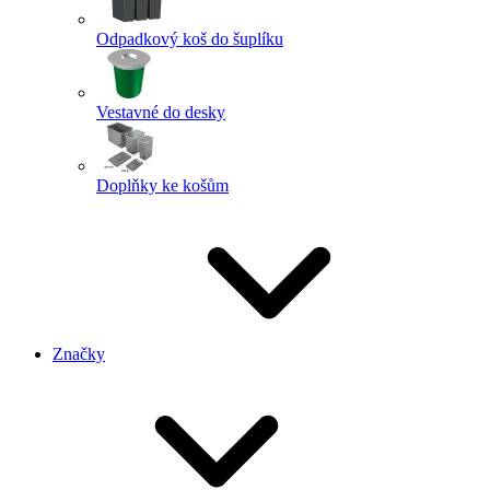
Odpadkový koš do šuplíku
Vestavné do desky
Doplňky ke košům
Značky