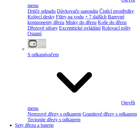
menu
Drtiče odpadu
Dávkovače saponátu
Čistící prostředky
Krájecí desky
Filtry na vodu
+ 7 dalších
Barevné
komponenty dřezu
Misky do dřezu
Koše do dřezu
Dřezové sifony
Excentrické ovládání
Rolovací rošty
Ostatní
S odkapávačem
Otevřít
menu
Nerezové dřezy s odkapem
Granitové dřezy s odkapem
Tectonite dřezy s odkapem
Sety dřezu a baterie