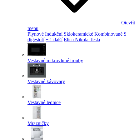
Otevřít
menu
Plynové
Indukční
Sklokeramické
Kombinované
S
digestoří
+ 1 další
Elica Nikola Tesla
Vestavné mikrovlnné trouby
Vestavné kávovary
Vestavné lednice
Mrazničky