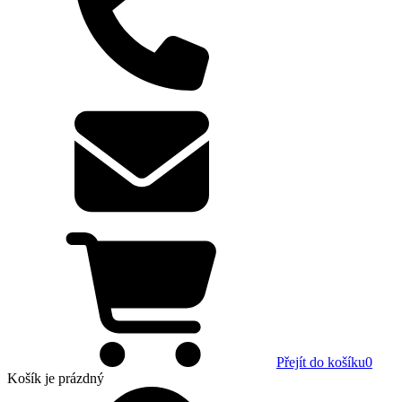
Přejít do košíku
0
Košík
je prázdný