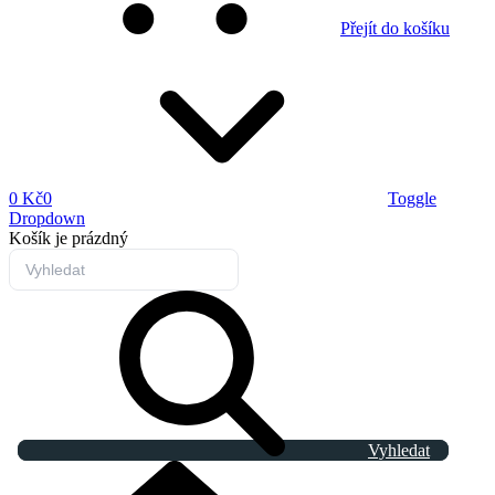
Přejít do košíku
0 Kč
0
Toggle
Dropdown
Košík
je prázdný
Vyhledat