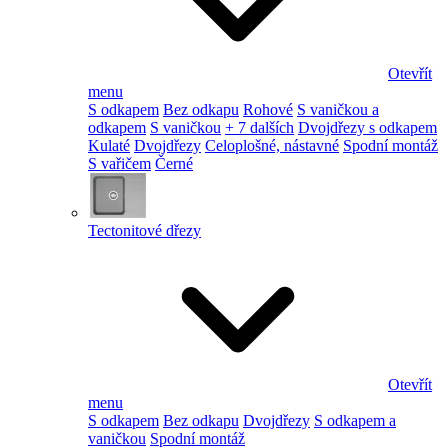
Otevřít
menu
S odkapem
Bez odkapu
Rohové
S vaničkou a
odkapem
S vaničkou
+ 7 dalších
Dvojdřezy s odkapem
Kulaté
Dvojdřezy
Celoplošné, nástavné
Spodní montáž
S vařičem
Černé
Tectonitové dřezy
Otevřít
menu
S odkapem
Bez odkapu
Dvojdřezy
S odkapem a
vaničkou
Spodní montáž