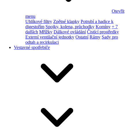
Otevřít
menu
Uhlíkové filtry
Zpětné klapky
Potrubí a hadice k
digestořím
Spojky, kolena, průchodky
Komíny
+ 7
dalších
Mřížky
Dálkové ovládání
Čistící prostředky
Externí ventilační jednotky
Ostatní
Rámy
Sady pro
odtah a recirkulaci
Vestavné spotřebiče