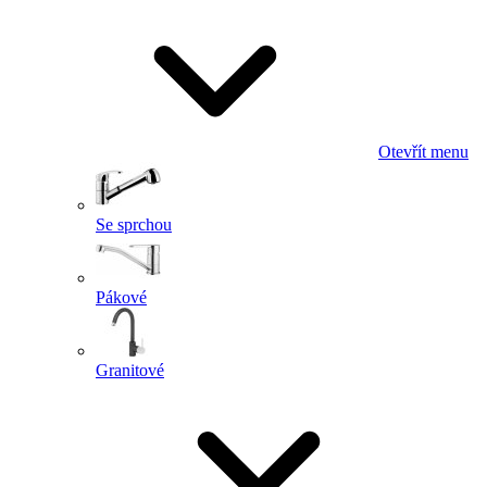
Otevřít menu
Se sprchou
Pákové
Granitové