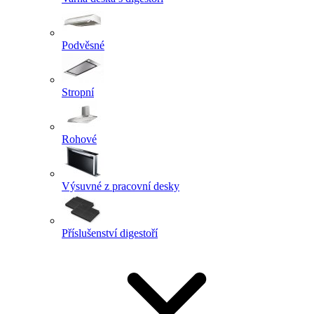
Podvěsné
Stropní
Rohové
Výsuvné z pracovní desky
Příslušenství digestoří