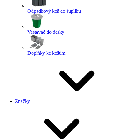
Odpadkový koš do šuplíku
Vestavné do desky
Doplňky ke košům
Značky