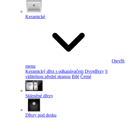
Keramické
Otevřít
menu
Keramický dřez s odkapávačem
Dvojdřezy
S
viditelnou přední stranou
Bílé
Černé
Skleněné dřezy
Dřezy pod desku