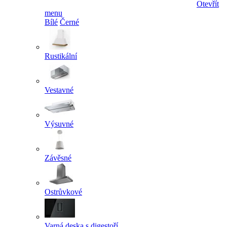
Otevřít
menu
Bílé
Černé
Rustikální
Vestavné
Výsuvné
Závěsné
Ostrůvkové
Varná deska s digestoří