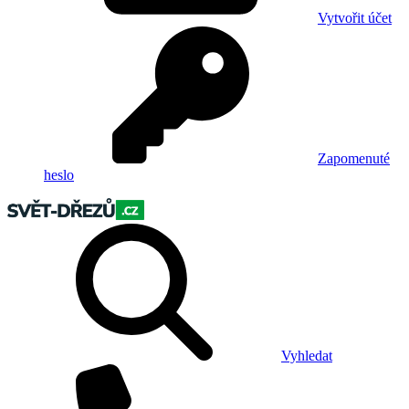
Vytvořit účet
Zapomenuté
heslo
Vyhledat