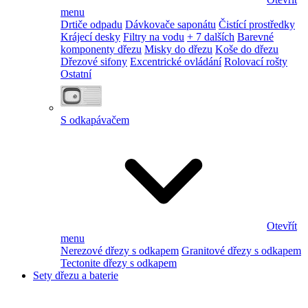
menu
Drtiče odpadu
Dávkovače saponátu
Čistící prostředky
Krájecí desky
Filtry na vodu
+ 7 dalších
Barevné
komponenty dřezu
Misky do dřezu
Koše do dřezu
Dřezové sifony
Excentrické ovládání
Rolovací rošty
Ostatní
S odkapávačem
Otevřít
menu
Nerezové dřezy s odkapem
Granitové dřezy s odkapem
Tectonite dřezy s odkapem
Sety dřezu a baterie