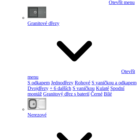
Otevřít menu
Granitové dřezy
Otevřít
menu
S odkapem
Jednodřezy
Rohové
S vaničkou a odkapem
Dvojdřezy
+ 6 dalších
S vaničkou
Kulaté
Spodní
montáž
Granitový dřez s baterií
Černé
Bílé
Nerezové