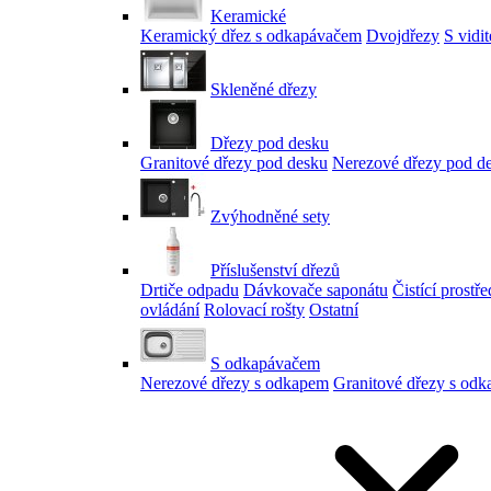
Keramické
Keramický dřez s odkapávačem
Dvojdřezy
S vidi
Skleněné dřezy
Dřezy pod desku
Granitové dřezy pod desku
Nerezové dřezy pod d
Zvýhodněné sety
Příslušenství dřezů
Drtiče odpadu
Dávkovače saponátu
Čistící prostř
ovládání
Rolovací rošty
Ostatní
S odkapávačem
Nerezové dřezy s odkapem
Granitové dřezy s od