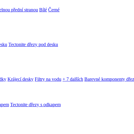
telnou přední stranou
Bílé
Černé
esku
Tectonite dřezy pod desku
edky
Krájecí desky
Filtry na vodu
+ 7 dalších
Barevné komponenty dře
kapem
Tectonite dřezy s odkapem