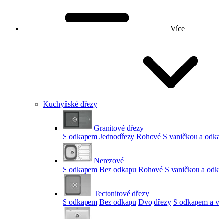
Více
Kuchyňské dřezy
Granitové dřezy
S odkapem
Jednodřezy
Rohové
S vaničkou a od
Nerezové
S odkapem
Bez odkapu
Rohové
S vaničkou a od
Tectonitové dřezy
S odkapem
Bez odkapu
Dvojdřezy
S odkapem a v