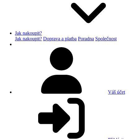
Jak nakoupit?
Jak nakoupit?
Doprava a platba
Poradna
Společnost
Váš účet