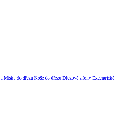
zu
Misky do dřezu
Koše do dřezu
Dřezové sifony
Excentrické