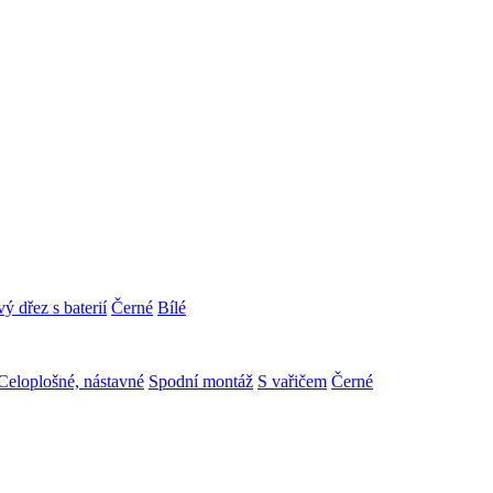
ý dřez s baterií
Černé
Bílé
Celoplošné, nástavné
Spodní montáž
S vařičem
Černé