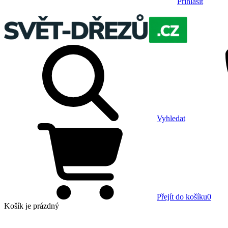
Přihlásit
Vyhledat
Přejít do košíku
0
Košík
je prázdný