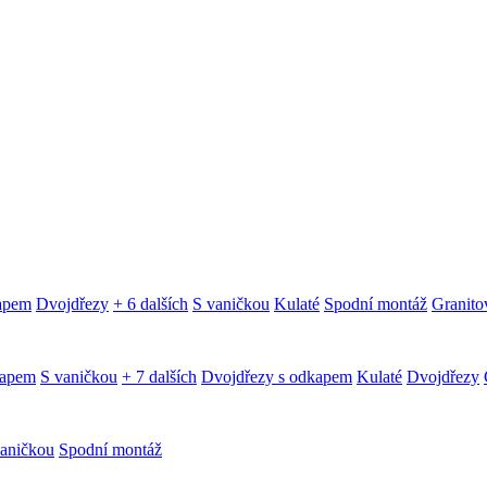
kapem
Dvojdřezy
+ 6 dalších
S vaničkou
Kulaté
Spodní montáž
Granitov
kapem
S vaničkou
+ 7 dalších
Dvojdřezy s odkapem
Kulaté
Dvojdřezy
aničkou
Spodní montáž