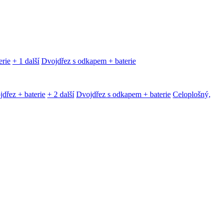
erie
+ 1 další
Dvojdřez s odkapem + baterie
dřez + baterie
+ 2 další
Dvojdřez s odkapem + baterie
Celoplošný,