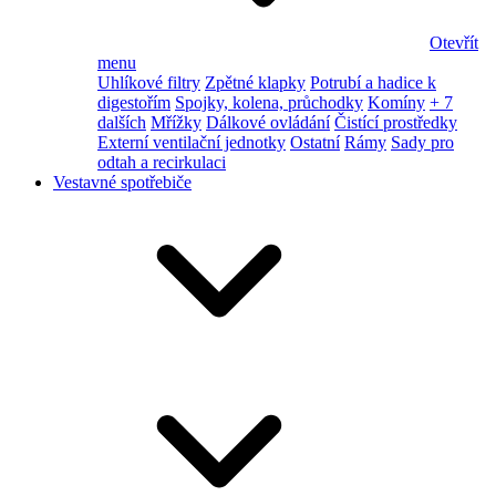
Otevřít
menu
Uhlíkové filtry
Zpětné klapky
Potrubí a hadice k
digestořím
Spojky, kolena, průchodky
Komíny
+ 7
dalších
Mřížky
Dálkové ovládání
Čistící prostředky
Externí ventilační jednotky
Ostatní
Rámy
Sady pro
odtah a recirkulaci
Vestavné spotřebiče