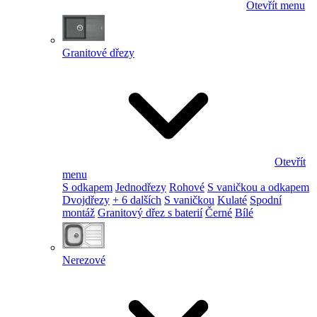
Otevřít menu
Granitové dřezy
Otevřít
menu
S odkapem
Jednodřezy
Rohové
S vaničkou a odkapem
Dvojdřezy
+ 6 dalších
S vaničkou
Kulaté
Spodní
montáž
Granitový dřez s baterií
Černé
Bílé
Nerezové