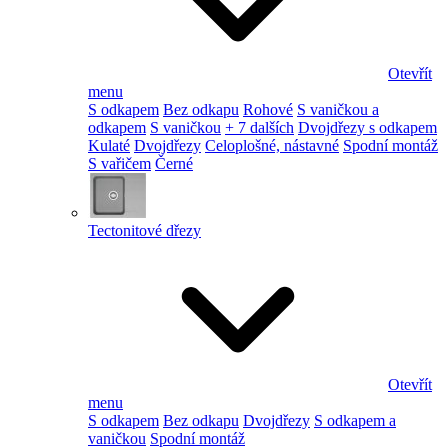
Otevřít
menu
S odkapem
Bez odkapu
Rohové
S vaničkou a
odkapem
S vaničkou
+ 7 dalších
Dvojdřezy s odkapem
Kulaté
Dvojdřezy
Celoplošné, nástavné
Spodní montáž
S vařičem
Černé
Tectonitové dřezy
Otevřít
menu
S odkapem
Bez odkapu
Dvojdřezy
S odkapem a
vaničkou
Spodní montáž