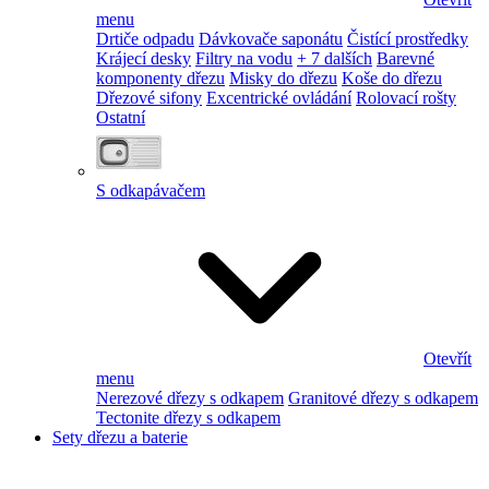
menu
Drtiče odpadu
Dávkovače saponátu
Čistící prostředky
Krájecí desky
Filtry na vodu
+ 7 dalších
Barevné
komponenty dřezu
Misky do dřezu
Koše do dřezu
Dřezové sifony
Excentrické ovládání
Rolovací rošty
Ostatní
S odkapávačem
Otevřít
menu
Nerezové dřezy s odkapem
Granitové dřezy s odkapem
Tectonite dřezy s odkapem
Sety dřezu a baterie