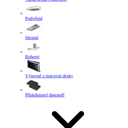
Podvěsné
Stropní
Rohové
Výsuvné z pracovní desky
Příslušenství digestoří