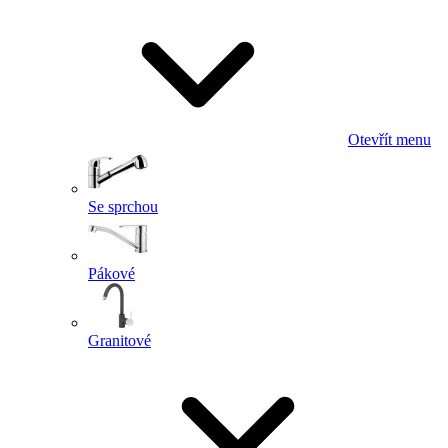
Otevřít menu
Se sprchou
Pákové
Granitové