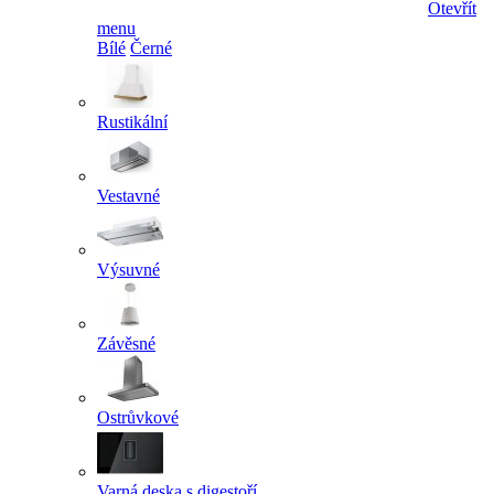
Otevřít
menu
Bílé
Černé
Rustikální
Vestavné
Výsuvné
Závěsné
Ostrůvkové
Varná deska s digestoří