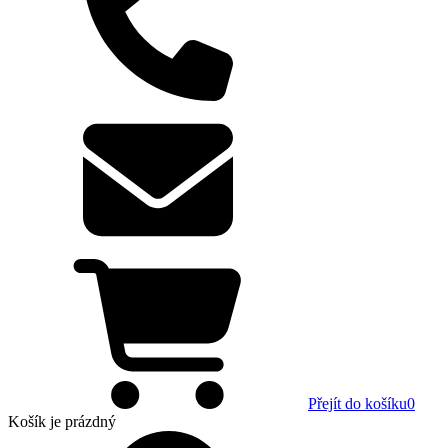
Přejít do košíku
0
Košík
je prázdný