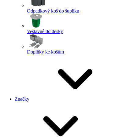
Odpadkový koš do šuplíku
Vestavné do desky
Doplňky ke košům
Značky