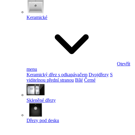
Keramické
Otevřít
menu
Keramický dřez s odkapávačem
Dvojdřezy
S
viditelnou přední stranou
Bílé
Černé
Skleněné dřezy
Dřezy pod desku