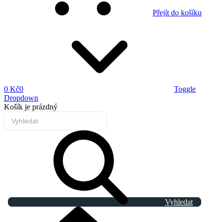
Přejít do košíku
0 Kč
0
Toggle
Dropdown
Košík
je prázdný
Vyhledat