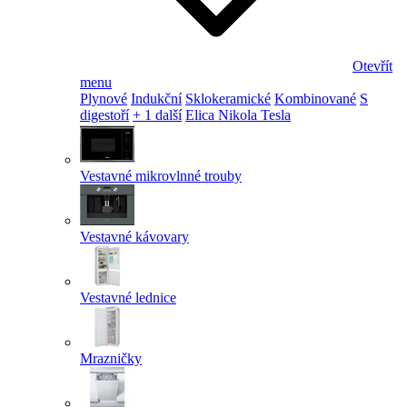
Otevřít
menu
Plynové
Indukční
Sklokeramické
Kombinované
S
digestoří
+ 1 další
Elica Nikola Tesla
Vestavné mikrovlnné trouby
Vestavné kávovary
Vestavné lednice
Mrazničky