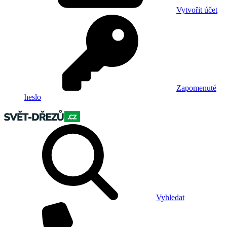
Vytvořit účet
Zapomenuté
heslo
Vyhledat