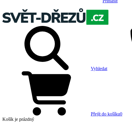
Přihlásit
Vyhledat
Přejít do košíku
0
Košík
je prázdný