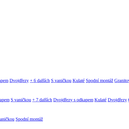
kapem
Dvojdřezy
+ 6 dalších
S vaničkou
Kulaté
Spodní montáž
Granitov
kapem
S vaničkou
+ 7 dalších
Dvojdřezy s odkapem
Kulaté
Dvojdřezy
aničkou
Spodní montáž