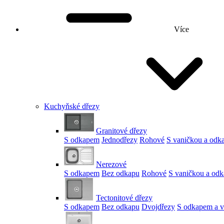
Více
Kuchyňské dřezy
Granitové dřezy
S odkapem
Jednodřezy
Rohové
S vaničkou a od
Nerezové
S odkapem
Bez odkapu
Rohové
S vaničkou a od
Tectonitové dřezy
S odkapem
Bez odkapu
Dvojdřezy
S odkapem a v