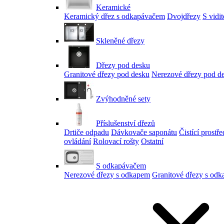
Keramické
Keramický dřez s odkapávačem
Dvojdřezy
S vidi
Skleněné dřezy
Dřezy pod desku
Granitové dřezy pod desku
Nerezové dřezy pod d
Zvýhodněné sety
Příslušenství dřezů
Drtiče odpadu
Dávkovače saponátu
Čistící prostř
ovládání
Rolovací rošty
Ostatní
S odkapávačem
Nerezové dřezy s odkapem
Granitové dřezy s od