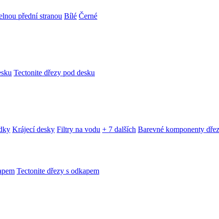
telnou přední stranou
Bílé
Černé
esku
Tectonite dřezy pod desku
edky
Krájecí desky
Filtry na vodu
+ 7 dalších
Barevné komponenty dře
kapem
Tectonite dřezy s odkapem