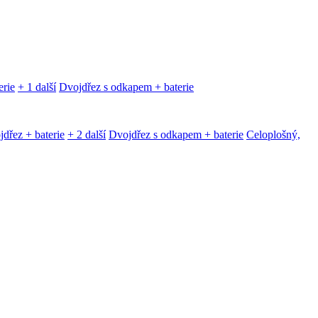
erie
+ 1 další
Dvojdřez s odkapem + baterie
dřez + baterie
+ 2 další
Dvojdřez s odkapem + baterie
Celoplošný,