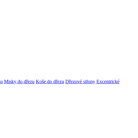
zu
Misky do dřezu
Koše do dřezu
Dřezové sifony
Excentrické