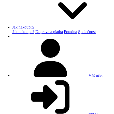
Jak nakoupit?
Jak nakoupit?
Doprava a platba
Poradna
Společnost
Váš účet