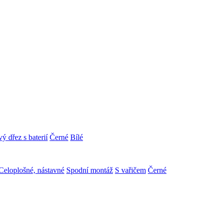
ý dřez s baterií
Černé
Bílé
Celoplošné, nástavné
Spodní montáž
S vařičem
Černé