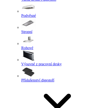
Podvěsné
Stropní
Rohové
Výsuvné z pracovní desky
Příslušenství digestoří