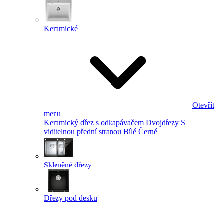
Keramické
Otevřít
menu
Keramický dřez s odkapávačem
Dvojdřezy
S
viditelnou přední stranou
Bílé
Černé
Skleněné dřezy
Dřezy pod desku