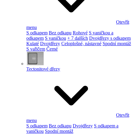
Otevřít
menu
S odkapem
Bez odkapu
Rohové
S vaničkou a
odkapem
S vaničkou
+ 7 dalších
Dvojdřezy s odkapem
Kulaté
Dvojdřezy
Celoplošné, nástavné
Spodní montáž
S vařičem
Černé
Tectonitové dřezy
Otevřít
menu
S odkapem
Bez odkapu
Dvojdřezy
S odkapem a
vaničkou
Spodní montáž