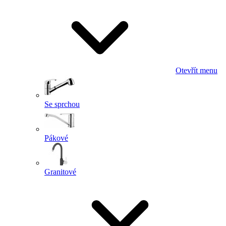
Otevřít menu
Se sprchou
Pákové
Granitové