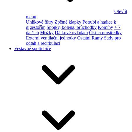
Otevřít
menu
Uhlíkové filtry
Zpětné klapky
Potrubí a hadice k
digestořím
Spojky, kolena, průchodky
Komíny
+ 7
dalších
Mřížky
Dálkové ovládání
Čistící prostředky
Externí ventilační jednotky
Ostatní
Rámy
Sady pro
odtah a recirkulaci
Vestavné spotřebiče