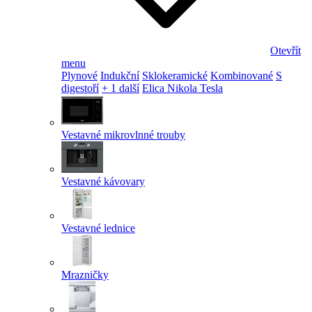
Otevřít
menu
Plynové
Indukční
Sklokeramické
Kombinované
S
digestoří
+ 1 další
Elica Nikola Tesla
Vestavné mikrovlnné trouby
Vestavné kávovary
Vestavné lednice
Mrazničky