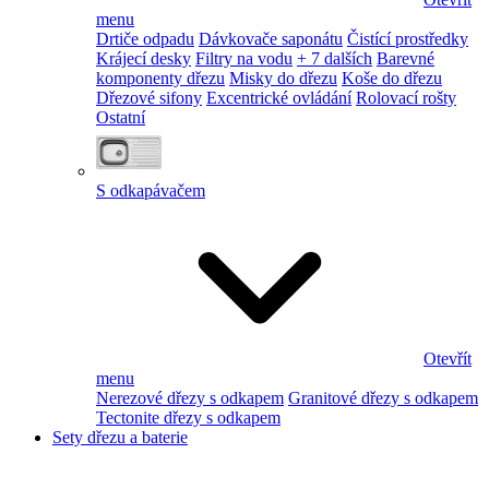
menu
Drtiče odpadu
Dávkovače saponátu
Čistící prostředky
Krájecí desky
Filtry na vodu
+ 7 dalších
Barevné
komponenty dřezu
Misky do dřezu
Koše do dřezu
Dřezové sifony
Excentrické ovládání
Rolovací rošty
Ostatní
S odkapávačem
Otevřít
menu
Nerezové dřezy s odkapem
Granitové dřezy s odkapem
Tectonite dřezy s odkapem
Sety dřezu a baterie