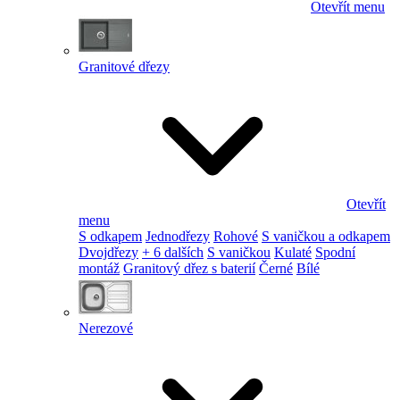
Otevřít menu
Granitové dřezy
Otevřít
menu
S odkapem
Jednodřezy
Rohové
S vaničkou a odkapem
Dvojdřezy
+ 6 dalších
S vaničkou
Kulaté
Spodní
montáž
Granitový dřez s baterií
Černé
Bílé
Nerezové