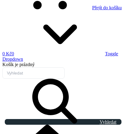
Přejít do košíku
0 Kč
0
Toggle
Dropdown
Košík
je prázdný
Vyhledat