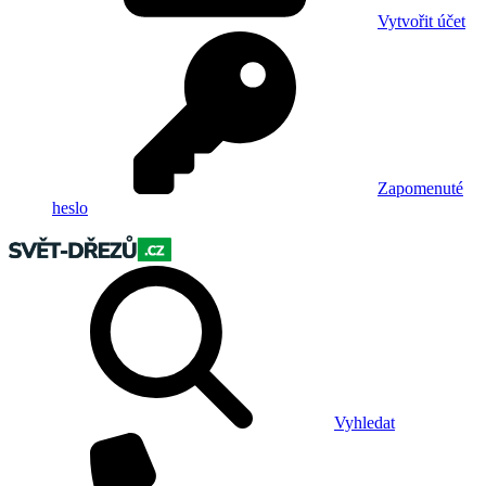
Vytvořit účet
Zapomenuté
heslo
Vyhledat