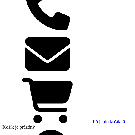
Přejít do košíku
0
Košík
je prázdný