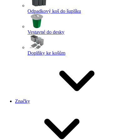
Odpadkový koš do šuplíku
Vestavné do desky
Doplňky ke košům
Značky