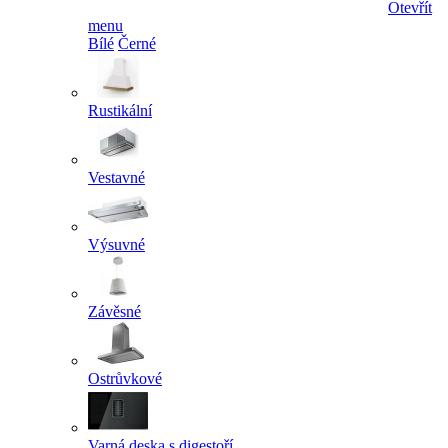
Otevřít
menu
Bílé
Černé
Rustikální
Vestavné
Výsuvné
Závěsné
Ostrůvkové
Varná deska s digestoří