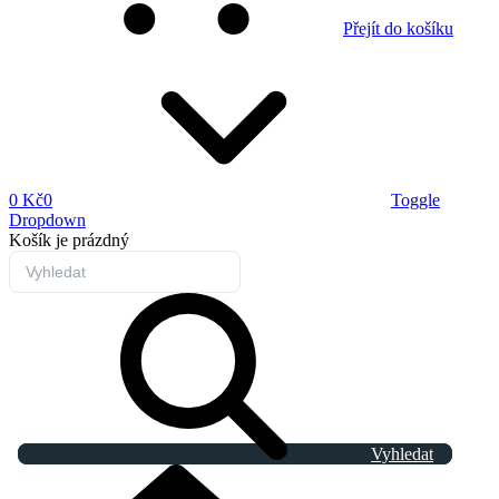
Přejít do košíku
0 Kč
0
Toggle
Dropdown
Košík
je prázdný
Vyhledat