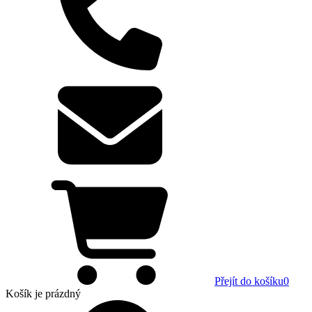
Přejít do košíku
0
Košík
je prázdný