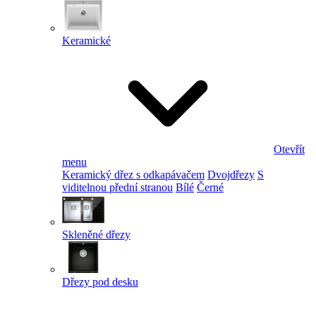
Keramické
Otevřít
menu
Keramický dřez s odkapávačem
Dvojdřezy
S
viditelnou přední stranou
Bílé
Černé
Skleněné dřezy
Dřezy pod desku