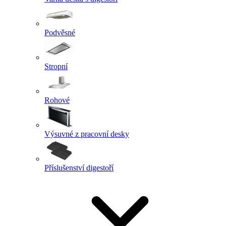
Podvěsné
Stropní
Rohové
Výsuvné z pracovní desky
Příslušenství digestoří