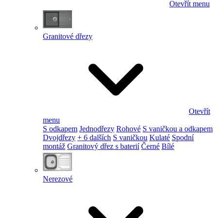
Otevřít menu
Granitové dřezy
Otevřít
menu
S odkapem
Jednodřezy
Rohové
S vaničkou a odkapem
Dvojdřezy
+ 6 dalších
S vaničkou
Kulaté
Spodní
montáž
Granitový dřez s baterií
Černé
Bílé
Nerezové