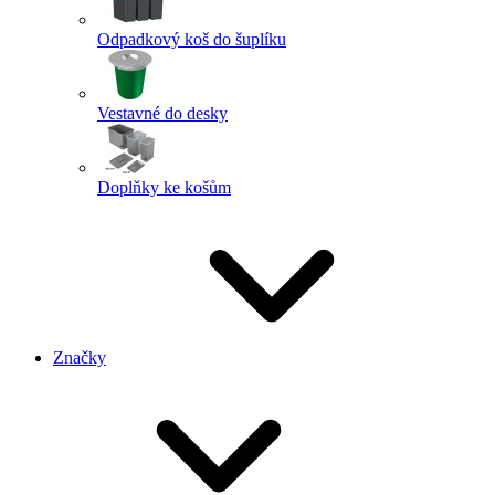
Odpadkový koš do šuplíku
Vestavné do desky
Doplňky ke košům
Značky