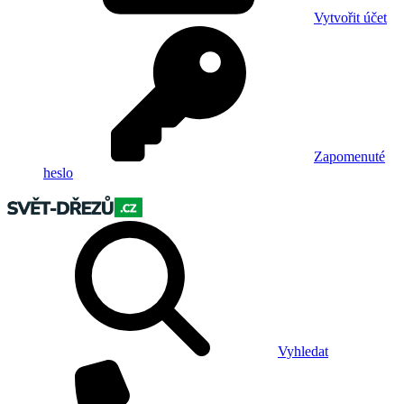
Vytvořit účet
Zapomenuté
heslo
Vyhledat