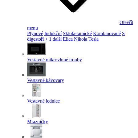
Otevřít
menu
Plynové
Indukční
Sklokeramické
Kombinované
S
digestoří
+ 1 další
Elica Nikola Tesla
Vestavné mikrovlnné trouby
Vestavné kávovary
Vestavné lednice
Mrazničky