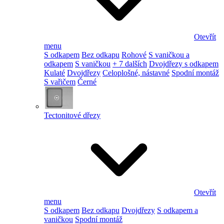
Otevřít
menu
S odkapem
Bez odkapu
Rohové
S vaničkou a
odkapem
S vaničkou
+ 7 dalších
Dvojdřezy s odkapem
Kulaté
Dvojdřezy
Celoplošné, nástavné
Spodní montáž
S vařičem
Černé
Tectonitové dřezy
Otevřít
menu
S odkapem
Bez odkapu
Dvojdřezy
S odkapem a
vaničkou
Spodní montáž