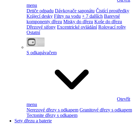
menu
Drtiče odpadu
Dávkovače saponátu
Čistící prostředky
Krájecí desky
Filtry na vodu
+ 7 dalších
Barevné
komponenty dřezu
Misky do dřezu
Koše do dřezu
Dřezové sifony
Excentrické ovládání
Rolovací rošty
Ostatní
S odkapávačem
Otevřít
menu
Nerezové dřezy s odkapem
Granitové dřezy s odkapem
Tectonite dřezy s odkapem
Sety dřezu a baterie