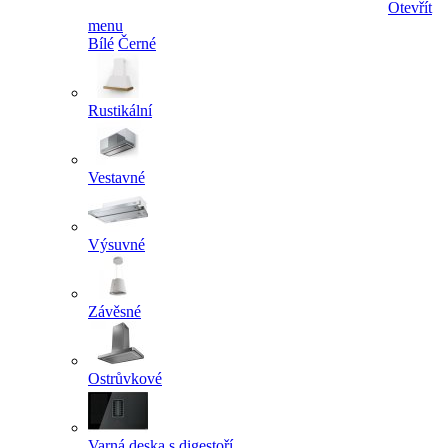
Otevřít
menu
Bílé
Černé
Rustikální
Vestavné
Výsuvné
Závěsné
Ostrůvkové
Varná deska s digestoří