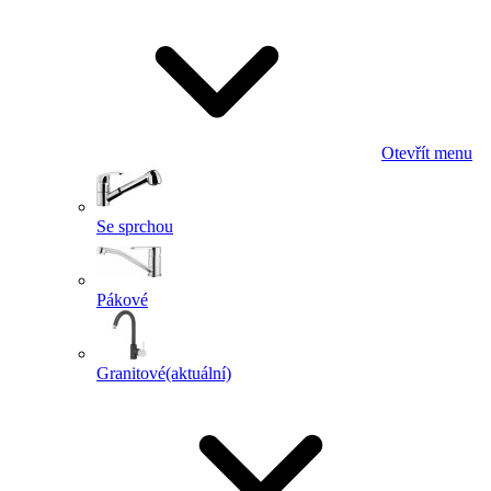
Otevřít menu
Se sprchou
Pákové
Granitové
(aktuální)