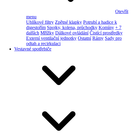
Otevřít
menu
Uhlíkové filtry
Zpětné klapky
Potrubí a hadice k
digestořím
Spojky, kolena, průchodky
Komíny
+ 7
dalších
Mřížky
Dálkové ovládání
Čistící prostředky
Externí ventilační jednotky
Ostatní
Rámy
Sady pro
odtah a recirkulaci
Vestavné spotřebiče