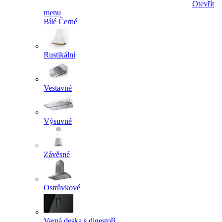
Otevřít
menu
Bílé
Černé
Rustikální
Vestavné
Výsuvné
Závěsné
Ostrůvkové
Varná deska s digestoří