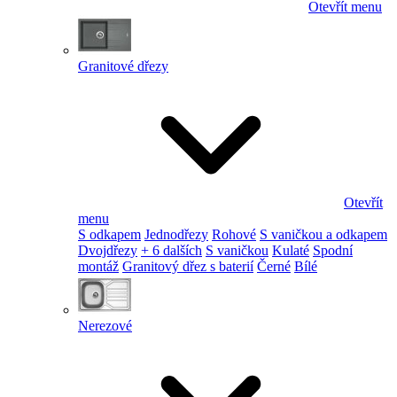
Otevřít menu
Granitové dřezy
Otevřít
menu
S odkapem
Jednodřezy
Rohové
S vaničkou a odkapem
Dvojdřezy
+ 6 dalších
S vaničkou
Kulaté
Spodní
montáž
Granitový dřez s baterií
Černé
Bílé
Nerezové