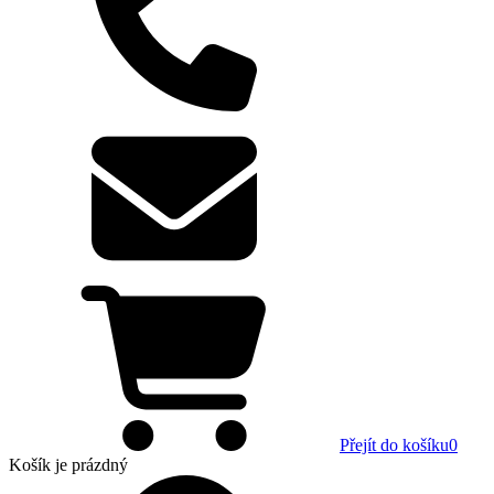
Přejít do košíku
0
Košík
je prázdný