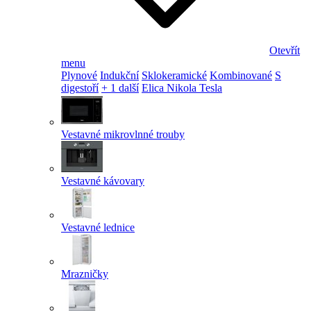
Otevřít
menu
Plynové
Indukční
Sklokeramické
Kombinované
S
digestoří
+ 1 další
Elica Nikola Tesla
Vestavné mikrovlnné trouby
Vestavné kávovary
Vestavné lednice
Mrazničky