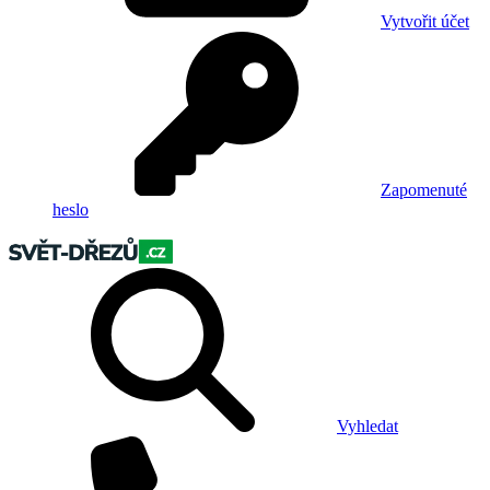
Vytvořit účet
Zapomenuté
heslo
Vyhledat