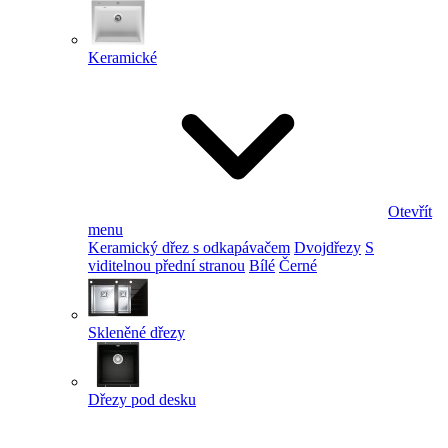
Keramické
Otevřít
menu
Keramický dřez s odkapávačem
Dvojdřezy
S
viditelnou přední stranou
Bílé
Černé
Skleněné dřezy
Dřezy pod desku