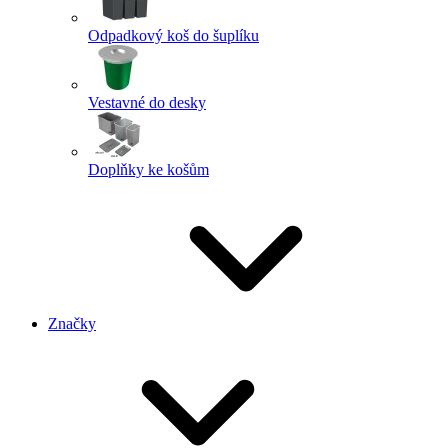
Odpadkový koš do šuplíku
Vestavné do desky
Doplňky ke košům
Značky