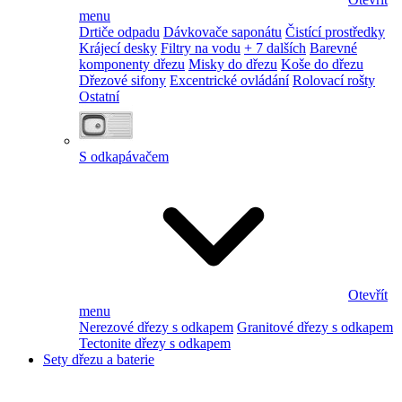
menu
Drtiče odpadu
Dávkovače saponátu
Čistící prostředky
Krájecí desky
Filtry na vodu
+ 7 dalších
Barevné
komponenty dřezu
Misky do dřezu
Koše do dřezu
Dřezové sifony
Excentrické ovládání
Rolovací rošty
Ostatní
S odkapávačem
Otevřít
menu
Nerezové dřezy s odkapem
Granitové dřezy s odkapem
Tectonite dřezy s odkapem
Sety dřezu a baterie