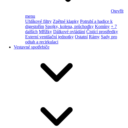
Otevřít
menu
Uhlíkové filtry
Zpětné klapky
Potrubí a hadice k
digestořím
Spojky, kolena, průchodky
Komíny
+ 7
dalších
Mřížky
Dálkové ovládání
Čistící prostředky
Externí ventilační jednotky
Ostatní
Rámy
Sady pro
odtah a recirkulaci
Vestavné spotřebiče