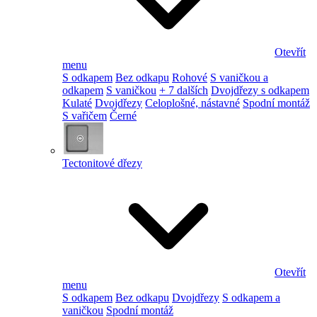
Otevřít
menu
S odkapem
Bez odkapu
Rohové
S vaničkou a
odkapem
S vaničkou
+ 7 dalších
Dvojdřezy s odkapem
Kulaté
Dvojdřezy
Celoplošné, nástavné
Spodní montáž
S vařičem
Černé
Tectonitové dřezy
Otevřít
menu
S odkapem
Bez odkapu
Dvojdřezy
S odkapem a
vaničkou
Spodní montáž