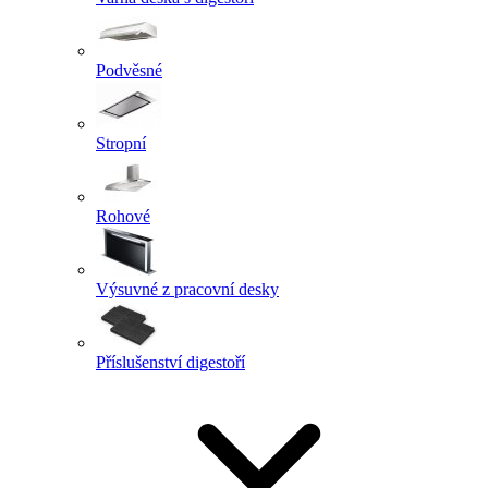
Podvěsné
Stropní
Rohové
Výsuvné z pracovní desky
Příslušenství digestoří