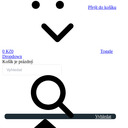
Přejít do košíku
0 Kč
0
Toggle
Dropdown
Košík
je prázdný
Vyhledat