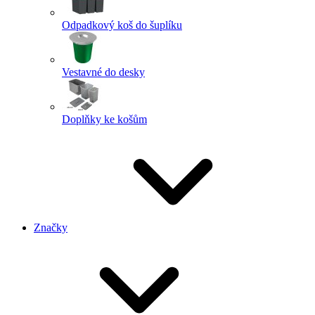
Odpadkový koš do šuplíku
Vestavné do desky
Doplňky ke košům
Značky