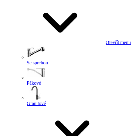
Otevřít menu
Se sprchou
Pákové
Granitové