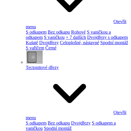
Otevřít
menu
S odkapem
Bez odkapu
Rohové
S vaničkou a
odkapem
S vaničkou
+ 7 dalších
Dvojdřezy s odkapem
Kulaté
Dvojdřezy
Celoplošné, nástavné
Spodní montáž
S vařičem
Černé
Tectonitové dřezy
Otevřít
menu
S odkapem
Bez odkapu
Dvojdřezy
S odkapem a
vaničkou
Spodní montáž