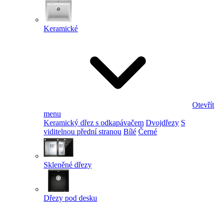
Keramické
Otevřít
menu
Keramický dřez s odkapávačem
Dvojdřezy
S
viditelnou přední stranou
Bílé
Černé
Skleněné dřezy
Dřezy pod desku