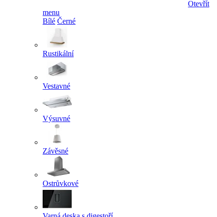
Otevřít
menu
Bílé
Černé
Rustikální
Vestavné
Výsuvné
Závěsné
Ostrůvkové
Varná deska s digestoří