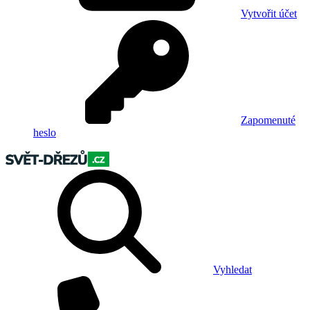
Vytvořit účet
Zapomenuté
heslo
Vyhledat