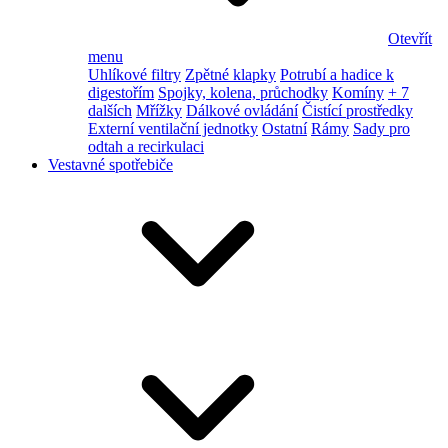
Otevřít
menu
Uhlíkové filtry
Zpětné klapky
Potrubí a hadice k
digestořím
Spojky, kolena, průchodky
Komíny
+ 7
dalších
Mřížky
Dálkové ovládání
Čistící prostředky
Externí ventilační jednotky
Ostatní
Rámy
Sady pro
odtah a recirkulaci
Vestavné spotřebiče