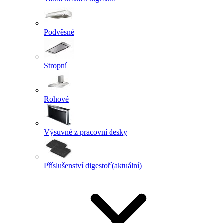
Podvěsné
Stropní
Rohové
Výsuvné z pracovní desky
Příslušenství digestoří
(aktuální)