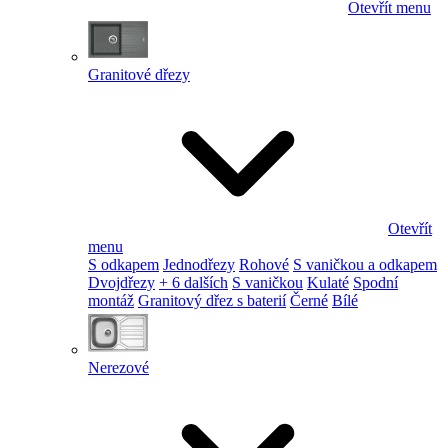
Otevřít menu
Granitové dřezy
Otevřít
menu
S odkapem
Jednodřezy
Rohové
S vaničkou a odkapem
Dvojdřezy
+ 6 dalších
S vaničkou
Kulaté
Spodní
montáž
Granitový dřez s baterií
Černé
Bílé
Nerezové