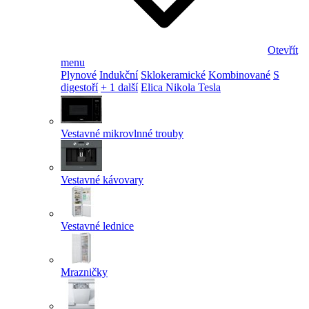
Otevřít
menu
Plynové
Indukční
Sklokeramické
Kombinované
S
digestoří
+ 1 další
Elica Nikola Tesla
Vestavné mikrovlnné trouby
Vestavné kávovary
Vestavné lednice
Mrazničky