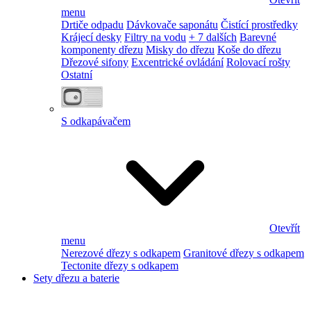
menu
Drtiče odpadu
Dávkovače saponátu
Čistící prostředky
Krájecí desky
Filtry na vodu
+ 7 dalších
Barevné
komponenty dřezu
Misky do dřezu
Koše do dřezu
Dřezové sifony
Excentrické ovládání
Rolovací rošty
Ostatní
S odkapávačem
Otevřít
menu
Nerezové dřezy s odkapem
Granitové dřezy s odkapem
Tectonite dřezy s odkapem
Sety dřezu a baterie