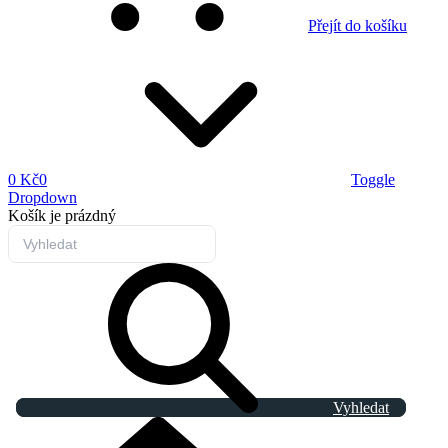
Přejít do košíku
0 Kč
0
Toggle
Dropdown
Košík
je prázdný
Vyhledat