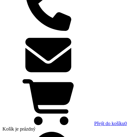
Přejít do košíku
0
Košík
je prázdný