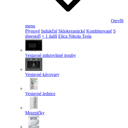
Otevřít
menu
Plynové
Indukční
Sklokeramické
Kombinované
S
digestoří
+ 1 další
Elica Nikola Tesla
Vestavné mikrovlnné trouby
Vestavné kávovary
Vestavné lednice
Mrazničky