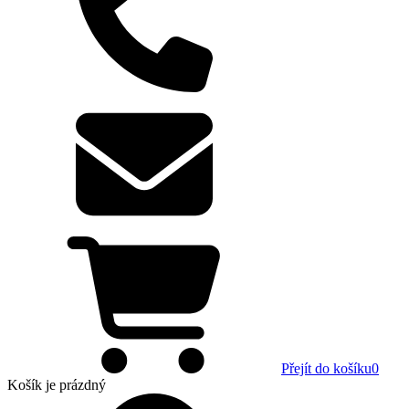
Přejít do košíku
0
Košík
je prázdný