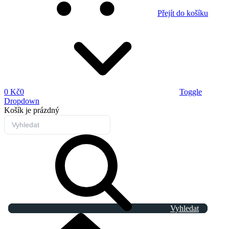
Přejít do košíku
0 Kč
0
Toggle
Dropdown
Košík
je prázdný
Vyhledat