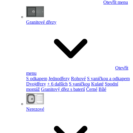
Otevřít menu
Granitové dřezy
Otevřít
menu
S odkapem
Jednodřezy
Rohové
S vaničkou a odkapem
Dvojdřezy
+ 6 dalších
S vaničkou
Kulaté
Spodní
montáž
Granitový dřez s baterií
Černé
Bílé
Nerezové