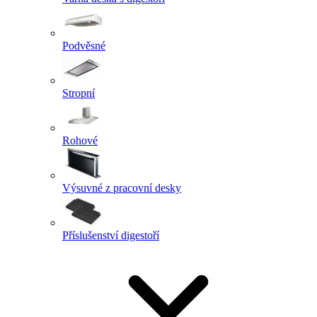
Podvěsné
Stropní
Rohové
Výsuvné z pracovní desky
Příslušenství digestoří