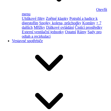
Otevřít
menu
Uhlíkové filtry
Zpětné klapky
Potrubí a hadice k
digestořím
Spojky, kolena, průchodky
Komíny
+ 7
dalších
Mřížky
Dálkové ovládání
Čistící prostředky
Externí ventilační jednotky
Ostatní
Rámy
Sady pro
odtah a recirkulaci
Vestavné spotřebiče