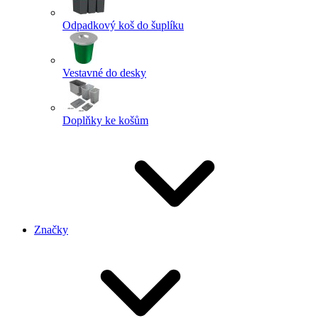
Odpadkový koš do šuplíku
Vestavné do desky
Doplňky ke košům
Značky