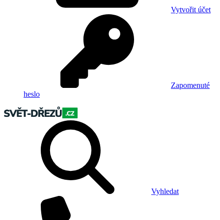
Vytvořit účet
Zapomenuté
heslo
Vyhledat