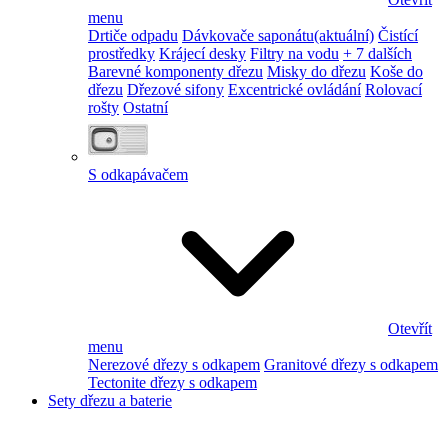
menu
Drtiče odpadu
Dávkovače saponátu
(aktuální)
Čistící
prostředky
Krájecí desky
Filtry na vodu
+ 7 dalších
Barevné komponenty dřezu
Misky do dřezu
Koše do
dřezu
Dřezové sifony
Excentrické ovládání
Rolovací
rošty
Ostatní
S odkapávačem
Otevřít
menu
Nerezové dřezy s odkapem
Granitové dřezy s odkapem
Tectonite dřezy s odkapem
Sety dřezu a baterie