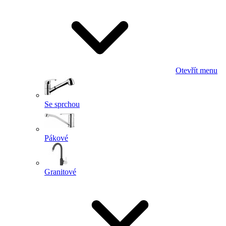
Otevřít menu
Se sprchou
Pákové
Granitové