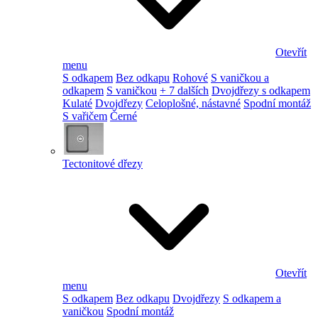
Otevřít
menu
S odkapem
Bez odkapu
Rohové
S vaničkou a
odkapem
S vaničkou
+ 7 dalších
Dvojdřezy s odkapem
Kulaté
Dvojdřezy
Celoplošné, nástavné
Spodní montáž
S vařičem
Černé
Tectonitové dřezy
Otevřít
menu
S odkapem
Bez odkapu
Dvojdřezy
S odkapem a
vaničkou
Spodní montáž