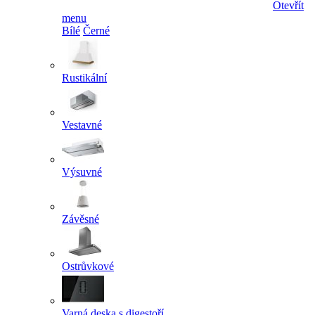
Otevřít
menu
Bílé
Černé
Rustikální
Vestavné
Výsuvné
Závěsné
Ostrůvkové
Varná deska s digestoří