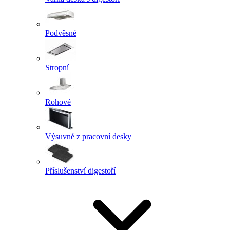
Podvěsné
Stropní
Rohové
Výsuvné z pracovní desky
Příslušenství digestoří