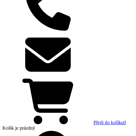
Přejít do košíku
0
Košík
je prázdný