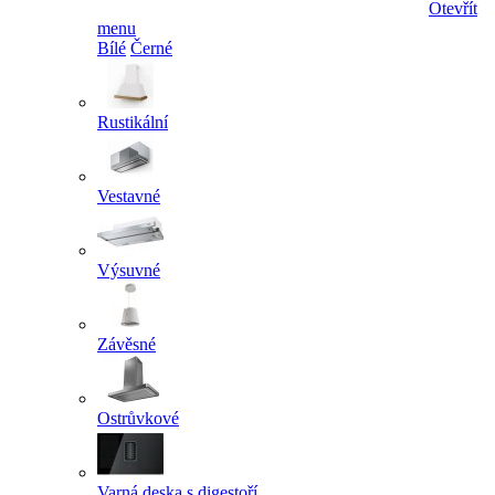
Otevřít
menu
Bílé
Černé
Rustikální
Vestavné
Výsuvné
Závěsné
Ostrůvkové
Varná deska s digestoří