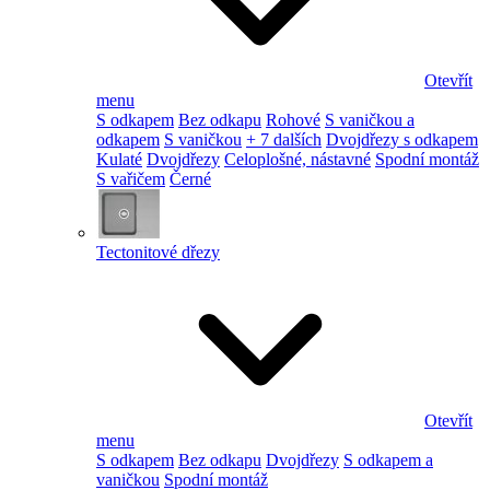
Otevřít
menu
S odkapem
Bez odkapu
Rohové
S vaničkou a
odkapem
S vaničkou
+ 7 dalších
Dvojdřezy s odkapem
Kulaté
Dvojdřezy
Celoplošné, nástavné
Spodní montáž
S vařičem
Černé
Tectonitové dřezy
Otevřít
menu
S odkapem
Bez odkapu
Dvojdřezy
S odkapem a
vaničkou
Spodní montáž