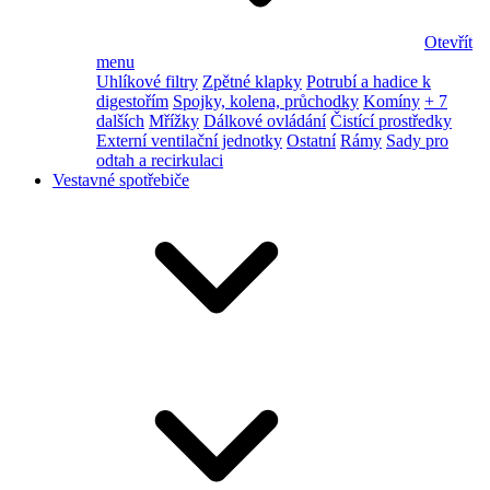
Otevřít
menu
Uhlíkové filtry
Zpětné klapky
Potrubí a hadice k
digestořím
Spojky, kolena, průchodky
Komíny
+ 7
dalších
Mřížky
Dálkové ovládání
Čistící prostředky
Externí ventilační jednotky
Ostatní
Rámy
Sady pro
odtah a recirkulaci
Vestavné spotřebiče