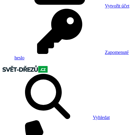
Vytvořit účet
Zapomenuté
heslo
Vyhledat