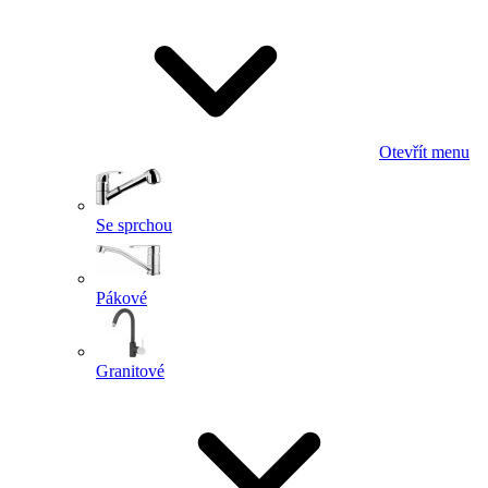
Otevřít menu
Se sprchou
Pákové
Granitové