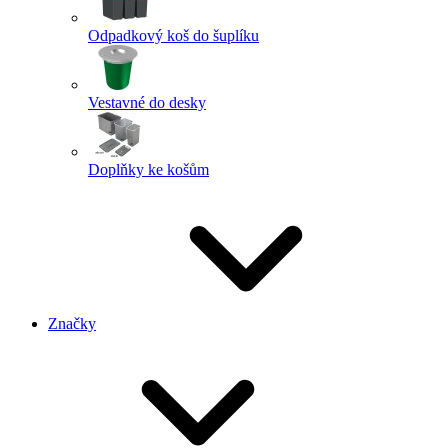
Odpadkový koš do šuplíku
Vestavné do desky
Doplňky ke košům
Značky