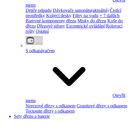
menu
Drtiče odpadu
Dávkovače saponátu
(aktuální)
Čistící
prostředky
Krájecí desky
Filtry na vodu
+ 7 dalších
Barevné komponenty dřezu
Misky do dřezu
Koše do
dřezu
Dřezové sifony
Excentrické ovládání
Rolovací
rošty
Ostatní
S odkapávačem
Otevřít
menu
Nerezové dřezy s odkapem
Granitové dřezy s odkapem
Tectonite dřezy s odkapem
Sety dřezu a baterie