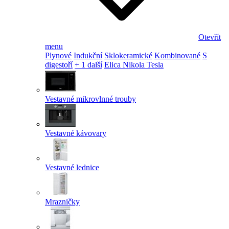
Otevřít
menu
Plynové
Indukční
Sklokeramické
Kombinované
S
digestoří
+ 1 další
Elica Nikola Tesla
Vestavné mikrovlnné trouby
Vestavné kávovary
Vestavné lednice
Mrazničky