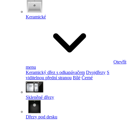
Keramické
Otevřít
menu
Keramický dřez s odkapávačem
Dvojdřezy
S
viditelnou přední stranou
Bílé
Černé
Skleněné dřezy
Dřezy pod desku