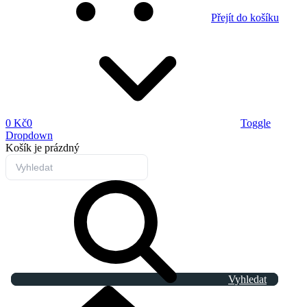
Přejít do košíku
0 Kč
0
Toggle
Dropdown
Košík
je prázdný
Vyhledat