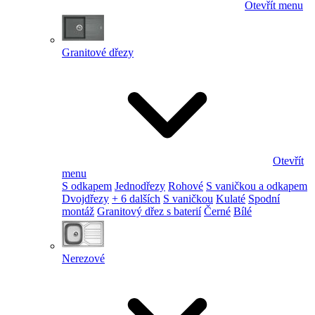
Otevřít menu
Granitové dřezy
Otevřít
menu
S odkapem
Jednodřezy
Rohové
S vaničkou a odkapem
Dvojdřezy
+ 6 dalších
S vaničkou
Kulaté
Spodní
montáž
Granitový dřez s baterií
Černé
Bílé
Nerezové