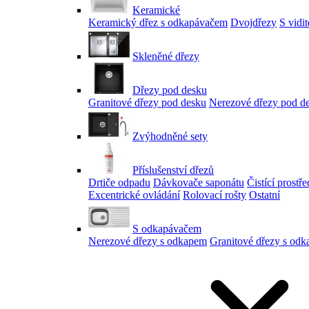
Keramické
Keramický dřez s odkapávačem
Dvojdřezy
S vidi
Skleněné dřezy
Dřezy pod desku
Granitové dřezy pod desku
Nerezové dřezy pod d
Zvýhodněné sety
Příslušenství dřezů
Drtiče odpadu
Dávkovače saponátu
Čistící prostř
Excentrické ovládání
Rolovací rošty
Ostatní
S odkapávačem
Nerezové dřezy s odkapem
Granitové dřezy s od