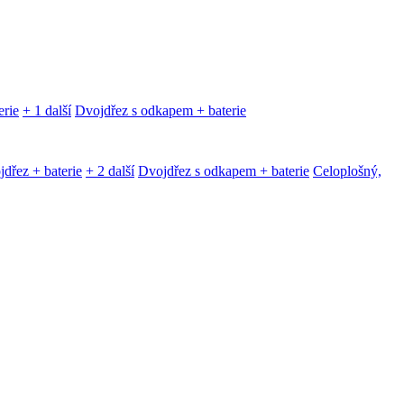
erie
+ 1 další
Dvojdřez s odkapem + baterie
dřez + baterie
+ 2 další
Dvojdřez s odkapem + baterie
Celoplošný,