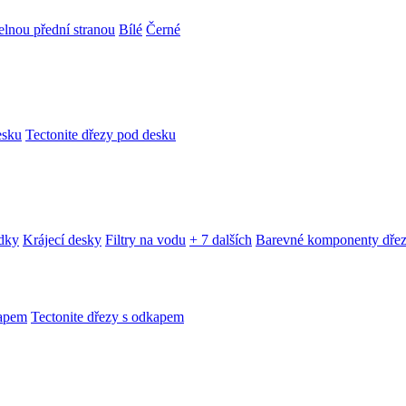
telnou přední stranou
Bílé
Černé
esku
Tectonite dřezy pod desku
edky
Krájecí desky
Filtry na vodu
+ 7 dalších
Barevné komponenty dře
kapem
Tectonite dřezy s odkapem