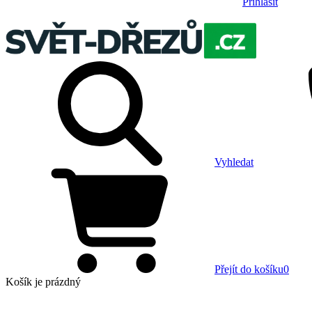
Přihlásit
Vyhledat
Přejít do košíku
0
Košík
je prázdný