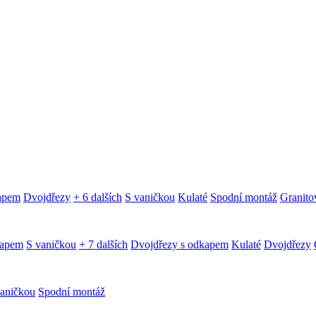
kapem
Dvojdřezy
+ 6 dalších
S vaničkou
Kulaté
Spodní montáž
Granitov
kapem
S vaničkou
+ 7 dalších
Dvojdřezy s odkapem
Kulaté
Dvojdřezy
aničkou
Spodní montáž