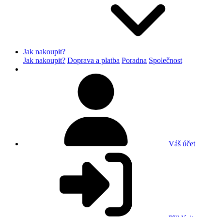
Jak nakoupit?
Jak nakoupit?
Doprava a platba
Poradna
Společnost
Váš účet