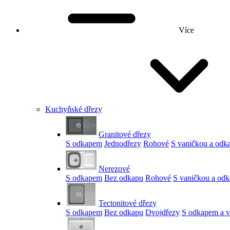
Více
Kuchyňské dřezy
Granitové dřezy
S odkapem
Jednodřezy
Rohové
S vaničkou a od
Nerezové
S odkapem
Bez odkapu
Rohové
S vaničkou a od
Tectonitové dřezy
S odkapem
Bez odkapu
Dvojdřezy
S odkapem a v