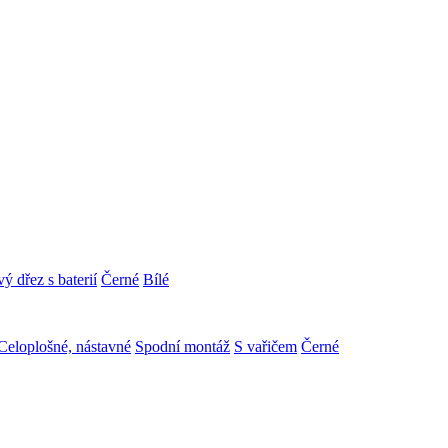
ý dřez s baterií
Černé
Bílé
Celoplošné, nástavné
Spodní montáž
S vařičem
Černé