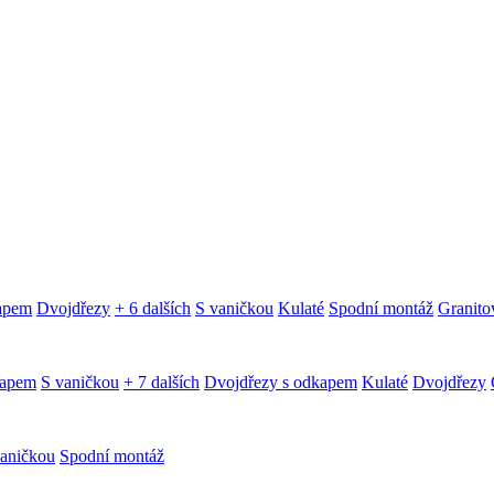
kapem
Dvojdřezy
+ 6 dalších
S vaničkou
Kulaté
Spodní montáž
Granitov
kapem
S vaničkou
+ 7 dalších
Dvojdřezy s odkapem
Kulaté
Dvojdřezy
aničkou
Spodní montáž