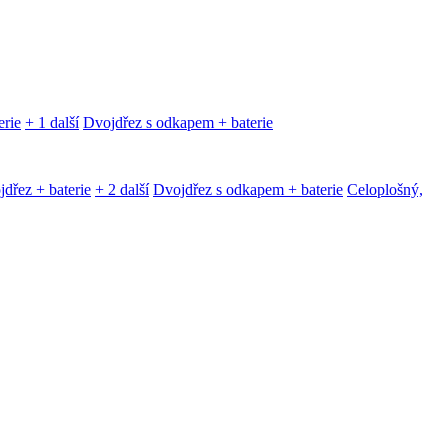
erie
+ 1 další
Dvojdřez s odkapem + baterie
dřez + baterie
+ 2 další
Dvojdřez s odkapem + baterie
Celoplošný,