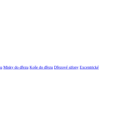
zu
Misky do dřezu
Koše do dřezu
Dřezové sifony
Excentrické