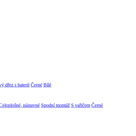
ý dřez s baterií
Černé
Bílé
Celoplošné, nástavné
Spodní montáž
S vařičem
Černé