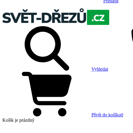
Přihlásit
Vyhledat
Přejít do košíku
0
Košík
je prázdný