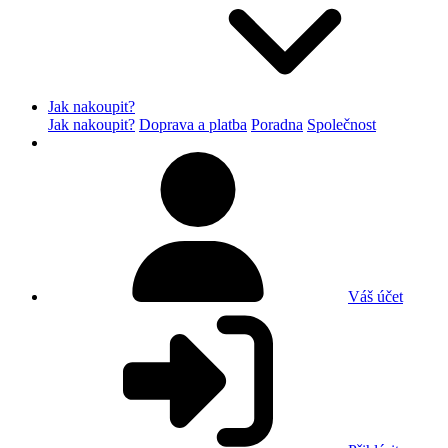
Jak nakoupit?
Jak nakoupit?
Doprava a platba
Poradna
Společnost
Váš účet