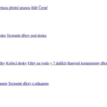
telnou přední stranou
Bílé
Černé
esku
Tectonite dřezy pod desku
edky
Krájecí desky
Filtry na vodu
+ 7 dalších
Barevné komponenty dře
kapem
Tectonite dřezy s odkapem