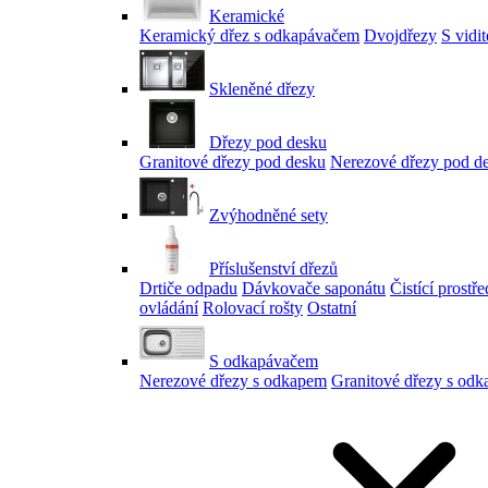
Keramické
Keramický dřez s odkapávačem
Dvojdřezy
S vidi
Skleněné dřezy
Dřezy pod desku
Granitové dřezy pod desku
Nerezové dřezy pod d
Zvýhodněné sety
Příslušenství dřezů
Drtiče odpadu
Dávkovače saponátu
Čistící prostř
ovládání
Rolovací rošty
Ostatní
S odkapávačem
Nerezové dřezy s odkapem
Granitové dřezy s od