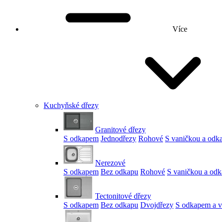
Více
Kuchyňské dřezy
Granitové dřezy
S odkapem
Jednodřezy
Rohové
S vaničkou a od
Nerezové
S odkapem
Bez odkapu
Rohové
S vaničkou a od
Tectonitové dřezy
S odkapem
Bez odkapu
Dvojdřezy
S odkapem a v