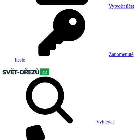
Vytvořit účet
Zapomenuté
heslo
Vyhledat