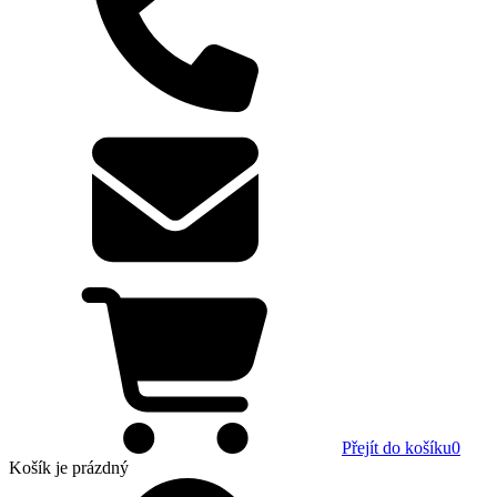
Přejít do košíku
0
Košík
je prázdný