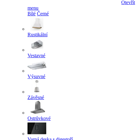
Otevřít
menu
Bílé
Černé
Rustikální
Vestavné
Výsuvné
Závěsné
Ostrůvkové
Varná deska s digestoří