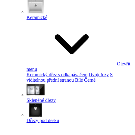
Keramické
Otevřít
menu
Keramický dřez s odkapávačem
Dvojdřezy
S
viditelnou přední stranou
Bílé
Černé
Skleněné dřezy
Dřezy pod desku