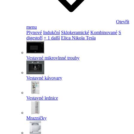
Otevřít
menu
Plynové
Indukční
Sklokeramické
Kombinované
S
digestoří
+ 1 další
Elica Nikola Tesla
Vestavné mikrovlnné trouby
Vestavné kávovary
Vestavné lednice
Mrazničky