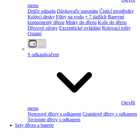
menu
Drtiče odpadu
Dávkovače saponátu
Čistící prostředky
Krájecí desky
Filtry na vodu
+ 7 dalších
Barevné
komponenty dřezu
Misky do dřezu
Koše do dřezu
Dřezové sifony
Excentrické ovládání
Rolovací rošty
Ostatní
S odkapávačem
Otevřít
menu
Nerezové dřezy s odkapem
Granitové dřezy s odkapem
Tectonite dřezy s odkapem
Sety dřezu a baterie