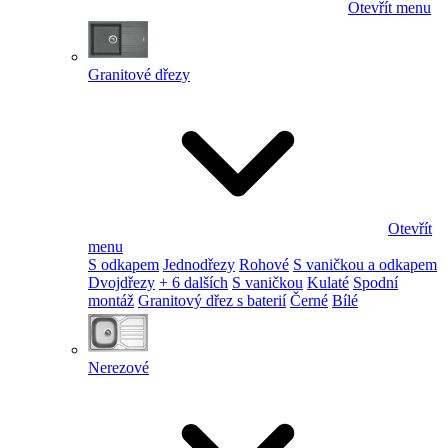
Otevřít menu
Granitové dřezy
Otevřít
menu
S odkapem
Jednodřezy
Rohové
S vaničkou a odkapem
Dvojdřezy
+ 6 dalších
S vaničkou
Kulaté
Spodní
montáž
Granitový dřez s baterií
Černé
Bílé
Nerezové