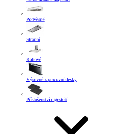
Podvěsné
Stropní
Rohové
Výsuvné z pracovní desky
Příslušenství digestoří