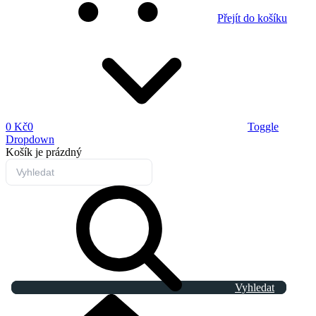
Přejít do košíku
0 Kč
0
Toggle
Dropdown
Košík
je prázdný
Vyhledat