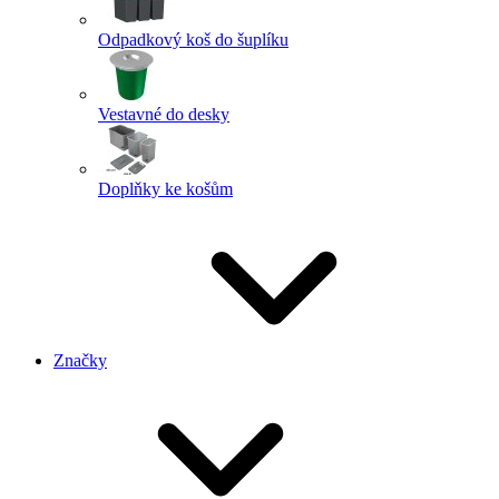
Odpadkový koš do šuplíku
Vestavné do desky
Doplňky ke košům
Značky