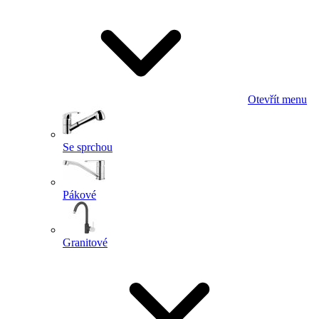
Otevřít menu
Se sprchou
Pákové
Granitové