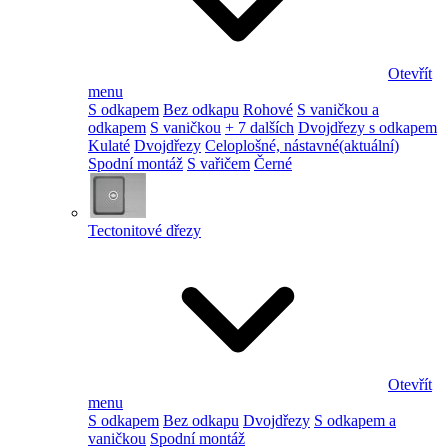
Otevřít
menu
S odkapem
Bez odkapu
Rohové
S vaničkou a
odkapem
S vaničkou
+ 7 dalších
Dvojdřezy s odkapem
Kulaté
Dvojdřezy
Celoplošné, nástavné
(aktuální)
Spodní montáž
S vařičem
Černé
Tectonitové dřezy
Otevřít
menu
S odkapem
Bez odkapu
Dvojdřezy
S odkapem a
vaničkou
Spodní montáž