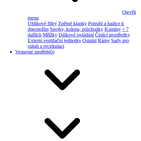
Otevřít
menu
Uhlíkové filtry
Zpětné klapky
Potrubí a hadice k
digestořím
Spojky, kolena, průchodky
Komíny
+ 7
dalších
Mřížky
Dálkové ovládání
Čistící prostředky
Externí ventilační jednotky
Ostatní
Rámy
Sady pro
odtah a recirkulaci
Vestavné spotřebiče