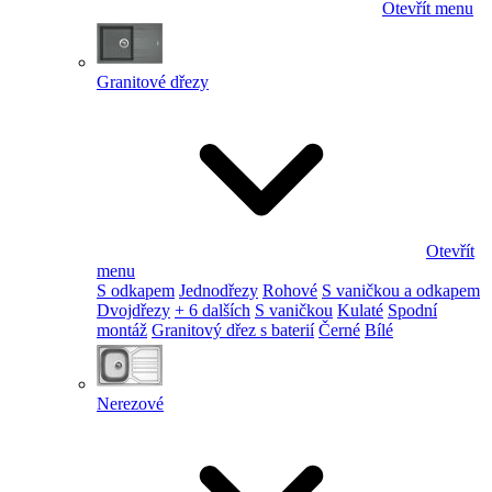
Otevřít menu
Granitové dřezy
Otevřít
menu
S odkapem
Jednodřezy
Rohové
S vaničkou a odkapem
Dvojdřezy
+ 6 dalších
S vaničkou
Kulaté
Spodní
montáž
Granitový dřez s baterií
Černé
Bílé
Nerezové