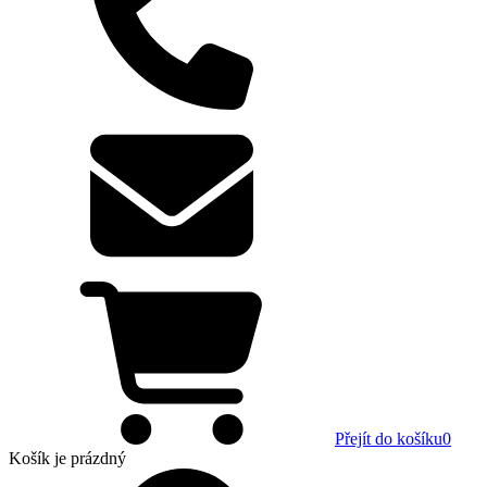
Přejít do košíku
0
Košík
je prázdný