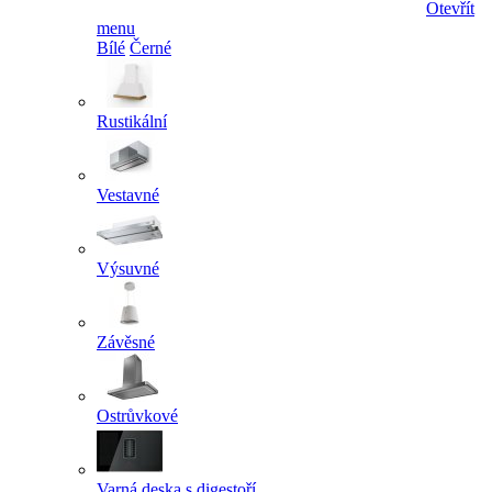
Otevřít
menu
Bílé
Černé
Rustikální
Vestavné
Výsuvné
Závěsné
Ostrůvkové
Varná deska s digestoří