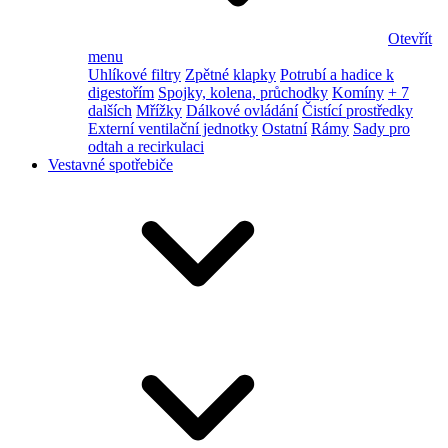
Otevřít
menu
Uhlíkové filtry
Zpětné klapky
Potrubí a hadice k
digestořím
Spojky, kolena, průchodky
Komíny
+ 7
dalších
Mřížky
Dálkové ovládání
Čistící prostředky
Externí ventilační jednotky
Ostatní
Rámy
Sady pro
odtah a recirkulaci
Vestavné spotřebiče