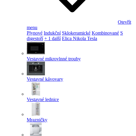
Otevřít
menu
Plynové
Indukční
Sklokeramické
Kombinované
S
digestoří
+ 1 další
Elica Nikola Tesla
Vestavné mikrovlnné trouby
Vestavné kávovary
Vestavné lednice
Mrazničky