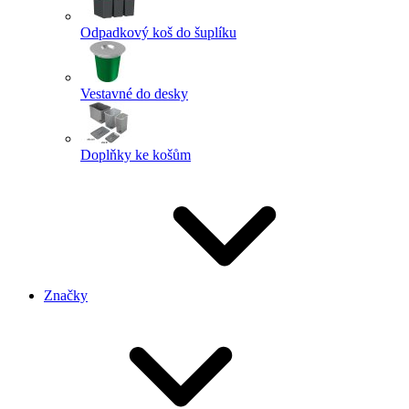
Odpadkový koš do šuplíku
Vestavné do desky
Doplňky ke košům
Značky