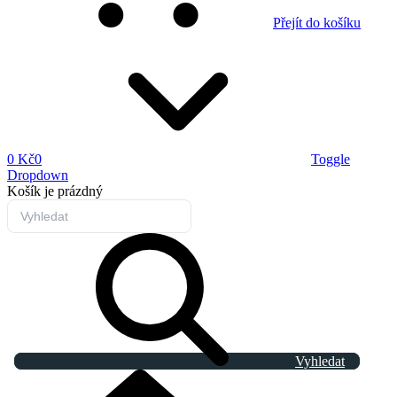
Přejít do košíku
0 Kč
0
Toggle
Dropdown
Košík
je prázdný
Vyhledat