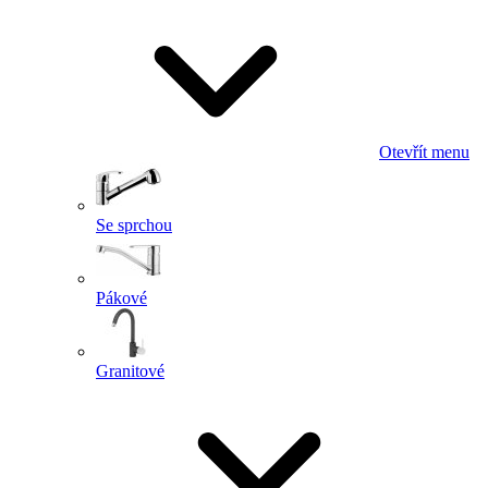
Otevřít menu
Se sprchou
Pákové
Granitové