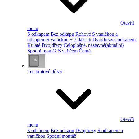
Otevřít
menu
S odkapem
Bez odkapu
Rohové
S vaničkou a
odkapem
S vaničkou
+ 7 dalších
Dvojdřezy s odkapem
Kulaté
Dvojdřezy
Celoplošné, nástavné
(aktuální)
Spodní montáž
S vařičem
Černé
Tectonitové dřezy
Otevřít
menu
S odkapem
Bez odkapu
Dvojdřezy
S odkapem a
vaničkou
Spodní montáž