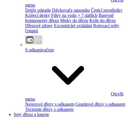
menu
Drtiče odpadu
Dávkovače saponátu
Čistící prostředky
Krájecí desky
Filtry na vodu
+ 7 dalších
Barevné
komponenty dřezu
Misky do dřezu
Koše do dřezu
Dřezové sifony
Excentrické ovládání
Rolovací rošty
Ostatní
S odkapávačem
Otevřít
menu
Nerezové dřezy s odkapem
Granitové dřezy s odkapem
Tectonite dřezy s odkapem
Sety dřezu a baterie