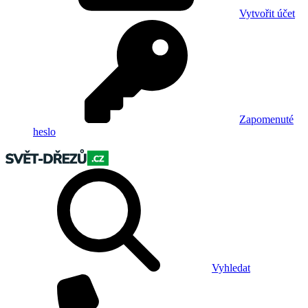
Vytvořit účet
Zapomenuté
heslo
Vyhledat