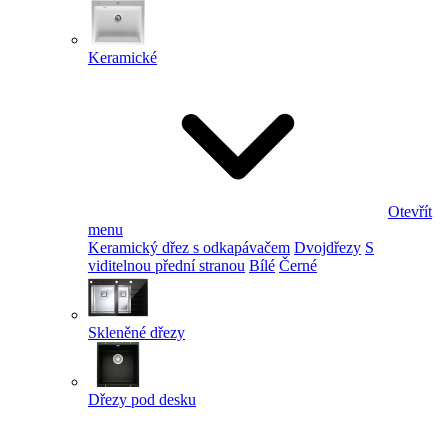
Keramické
Otevřít
menu
Keramický dřez s odkapávačem
Dvojdřezy
S
viditelnou přední stranou
Bílé
Černé
Skleněné dřezy
Dřezy pod desku