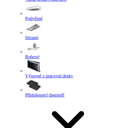
Podvěsné
Stropní
Rohové
Výsuvné z pracovní desky
Příslušenství digestoří