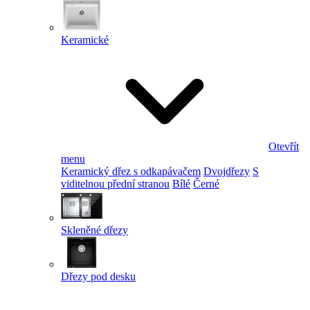
Keramické
Otevřít
menu
Keramický dřez s odkapávačem
Dvojdřezy
S
viditelnou přední stranou
Bílé
Černé
Skleněné dřezy
Dřezy pod desku