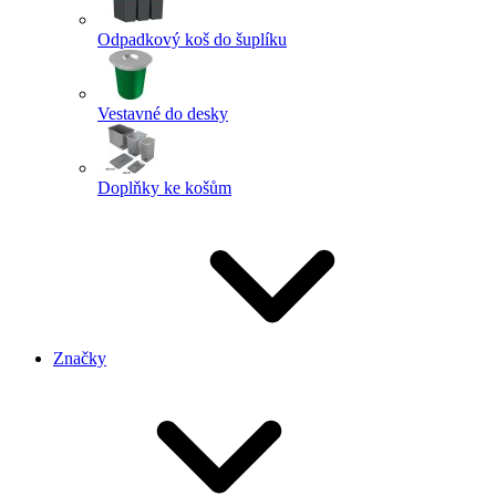
Odpadkový koš do šuplíku
Vestavné do desky
Doplňky ke košům
Značky