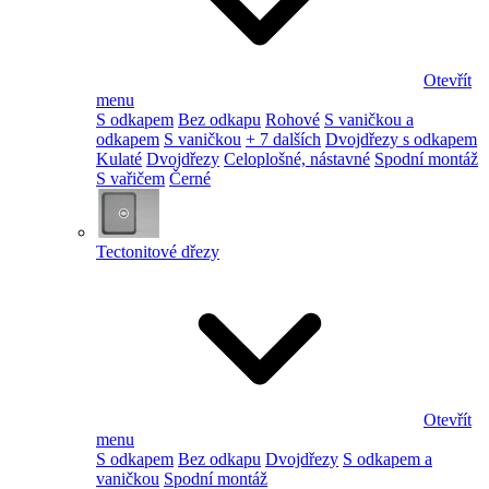
Otevřít
menu
S odkapem
Bez odkapu
Rohové
S vaničkou a
odkapem
S vaničkou
+ 7 dalších
Dvojdřezy s odkapem
Kulaté
Dvojdřezy
Celoplošné, nástavné
Spodní montáž
S vařičem
Černé
Tectonitové dřezy
Otevřít
menu
S odkapem
Bez odkapu
Dvojdřezy
S odkapem a
vaničkou
Spodní montáž