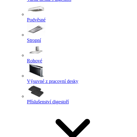
Podvěsné
Stropní
Rohové
Výsuvné z pracovní desky
Příslušenství digestoří