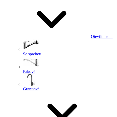
Otevřít menu
Se sprchou
Pákové
Granitové