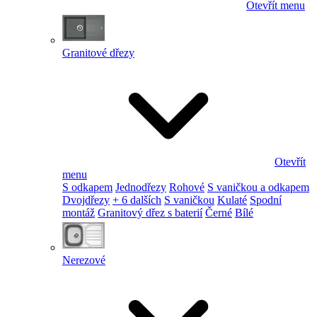
Otevřít menu
Granitové dřezy
Otevřít
menu
S odkapem
Jednodřezy
Rohové
S vaničkou a odkapem
Dvojdřezy
+ 6 dalších
S vaničkou
Kulaté
Spodní
montáž
Granitový dřez s baterií
Černé
Bílé
Nerezové