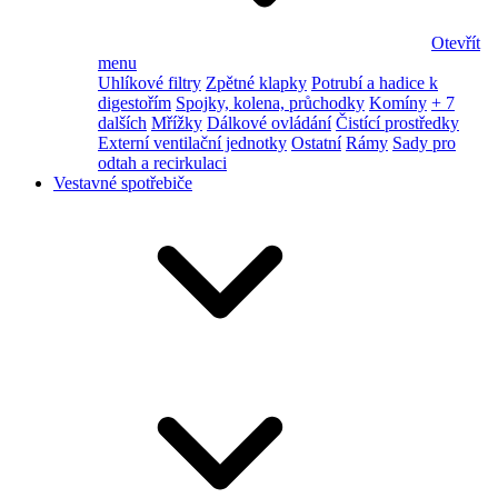
Otevřít
menu
Uhlíkové filtry
Zpětné klapky
Potrubí a hadice k
digestořím
Spojky, kolena, průchodky
Komíny
+ 7
dalších
Mřížky
Dálkové ovládání
Čistící prostředky
Externí ventilační jednotky
Ostatní
Rámy
Sady pro
odtah a recirkulaci
Vestavné spotřebiče