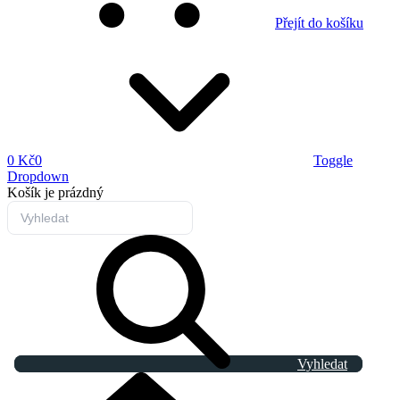
Přejít do košíku
0 Kč
0
Toggle
Dropdown
Košík
je prázdný
Vyhledat