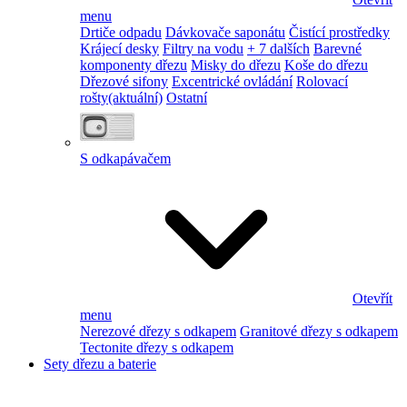
menu
Drtiče odpadu
Dávkovače saponátu
Čistící prostředky
Krájecí desky
Filtry na vodu
+ 7 dalších
Barevné
komponenty dřezu
Misky do dřezu
Koše do dřezu
Dřezové sifony
Excentrické ovládání
Rolovací
rošty
(aktuální)
Ostatní
S odkapávačem
Otevřít
menu
Nerezové dřezy s odkapem
Granitové dřezy s odkapem
Tectonite dřezy s odkapem
Sety dřezu a baterie