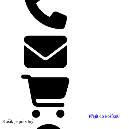
Přejít do košíku
0
Košík
je prázdný