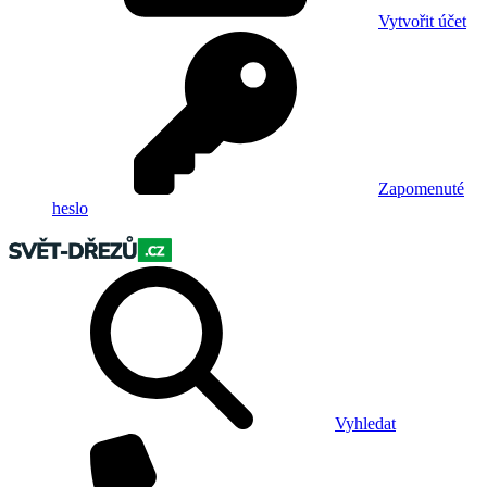
Vytvořit účet
Zapomenuté
heslo
Vyhledat