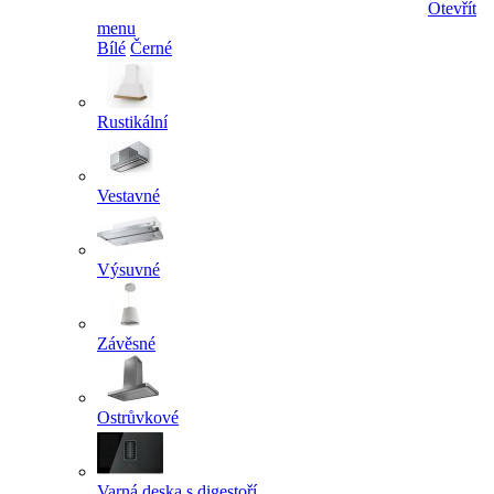
Otevřít
menu
Bílé
Černé
Rustikální
Vestavné
Výsuvné
Závěsné
Ostrůvkové
Varná deska s digestoří