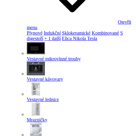
Otevřít
menu
Plynové
Indukční
Sklokeramické
Kombinované
S
digestoří
+ 1 další
Elica Nikola Tesla
Vestavné mikrovlnné trouby
Vestavné kávovary
Vestavné lednice
Mrazničky